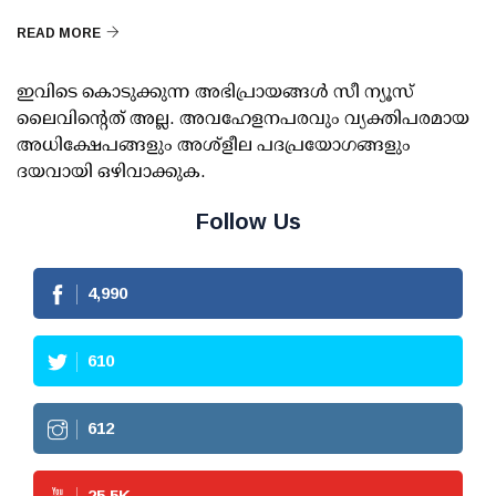
READ MORE
ഇവിടെ കൊടുക്കുന്ന അഭിപ്രായങ്ങള്‍ സീ ന്യൂസ്
ലൈവിന്റെത് അല്ല. അവഹേളനപരവും വ്യക്തിപരമായ
അധിക്ഷേപങ്ങളും അശ്‌ളീല പദപ്രയോഗങ്ങളും
ദയവായി ഒഴിവാക്കുക.
Follow Us
4,990
610
612
25.5
K