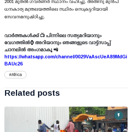
2001 മുതൽ ഗവർണർ സ്ഥാനം വഹിച്ചു. അതിനു മുൻപ്
ധനകാര്യ മന്ത്രലയത്തിലെ സ്ഥിരം സെക്രട്ടറിയായി
സേവനമനുഷ്ഠിച്ചു.
വാർത്തകൾക്ക് 📺 പിന്നിലെ സത്യമറിയാനും
വേഗത്തിൽ⌚ അറിയാനും ഞങ്ങളുടെ വാട്ട്സാപ്പ്
ചാനലിൽ അംഗമാകൂ 📲
https://whatsapp.com/channel/0029VaAscUeA89MdGi
BAUc26
#Africa
Related posts