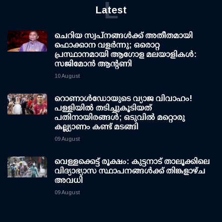
L
Latest
ചെറിയ സ്വപ്നങ്ങൾക്ക് അതീതമായി
ഫൊക്കാന വളർന്നു; ഒരൊറ്റ
പ്രസ്ഥാനമായി ആഗോള മലയാളികൾ:
സജിമോൻ ആന്റണി
10 August
റൊണാള്‍ഡോയുടെ വ്യാജ വിവാഹം!
പള്ളിയില്‍ തടിച്ചുകൂടിയത്
പതിനായിരങ്ങള്‍; ഒടുവില്‍ മറ്റൊരു
കല്ല്യാണം കണ്ട് മടങ്ങി
09 August
വെള്ളക്കെട്ട് രൂക്ഷം: കുട്ടനാട് താലൂക്കിലെ
വിദ്യാഭ്യാസ സ്ഥാപനങ്ങള്‍ക്ക് തിങ്കളാഴ്ച
അവധി
09 August