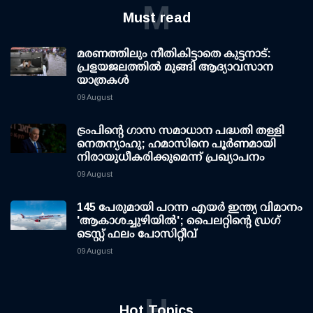
M
Must read
മരണത്തിലും നീതികിട്ടാതെ കുട്ടനാട്:
പ്രളയജലത്തില്‍ മുങ്ങി ആദ്യാവസാന
യാത്രകള്‍
09 August
ട്രംപിന്റെ ഗാസ സമാധാന പദ്ധതി തള്ളി
നെതന്യാഹു; ഹമാസിനെ പൂര്‍ണമായി
നിരായുധീകരിക്കുമെന്ന് പ്രഖ്യാപനം
09 August
145 പേരുമായി പറന്ന എയര്‍ ഇന്ത്യ വിമാനം
'ആകാശച്ചുഴിയില്‍'; പൈലറ്റിന്റെ ഡ്രഗ്
ടെസ്റ്റ് ഫലം പോസിറ്റീവ്
09 August
H
Hot Topics