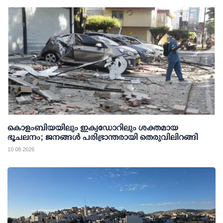
കൊളംബിയയിലും ഇക്വഡോറിലും ശക്തമായ
ഭൂചലനം; ജനങ്ങൾ പരിഭ്രാന്തരായി തെരുവിലിറങ്ങി
10 08 2026