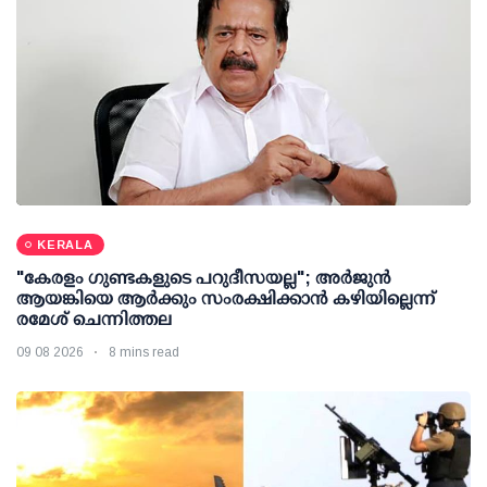
KERALA
"കേരളം ഗുണ്ടകളുടെ പറുദീസയല്ല"; അർജുൻ
ആയങ്കിയെ ആർക്കും സംരക്ഷിക്കാൻ കഴിയില്ലെന്ന്
രമേശ് ചെന്നിത്തല
09 08 2026
8 mins read