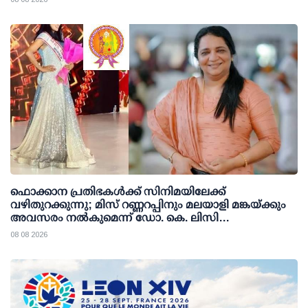
ഫൊക്കാന പ്രതിഭകള്‍ക്ക് സിനിമയിലേക്ക്
വഴിതുറക്കുന്നു; മിസ് റണ്ണറപ്പിനും മലയാളി മങ്കയ്ക്കും
അവസരം നല്‍കുമെന്ന് ഡോ. കെ. ലിസി
ഫെര്‍ണാണ്ടസ്
08 08 2026