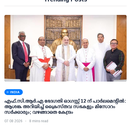
INDIA
എഫ്.സി.ആര്‍.എ ഭേദഗതി ഓഗസ്റ്റ് 12 ന് പാര്‍ലമെന്റില്‍:
ആശങ്ക അറിയിച്ച് ക്രൈസ്തവ സഭകളും മിസോറം
സര്‍ക്കാരും; വഴങ്ങാതെ കേന്ദ്രം
07 08 2026
8 mins read