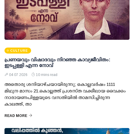
CULTURE
പ്രണയവും വിഷാദവും നിറഞ്ഞ കാവ്യജീവിതം:
ഇടപ്പള്ളി എന്ന നോവ്
04 07 2026
10 mins read
അതൊരു ശനിയാഴ്ചയായിരുന്നു; കൊല്ലവര്‍ഷം 1111
മിഥുന മാസം 21.കൊല്ലത്ത് പ്രശസ്ത വക്കീലായ വൈക്കം
നാരായണപിള്ളയുടെ വസതിയില്‍ താമസിച്ചിരുന്ന
കാലത്ത്, താ
READ MORE