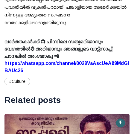
പദ്ധതിയിൽ വ്യകതിപരമായി പങ്കാളിയായ അമേരിക്കയിൽ
നിന്നുള്ള ആദ്യത്തെ സംഘടനാ
നേതാക്കളിലൊരാളായിരുന്നു.
വാർത്തകൾക്ക് 📺 പിന്നിലെ സത്യമറിയാനും
വേഗത്തിൽ⌚ അറിയാനും ഞങ്ങളുടെ വാട്ട്സാപ്പ്
ചാനലിൽ അംഗമാകൂ 📲
https://whatsapp.com/channel/0029VaAscUeA89MdGi
BAUc26
#Culture
Related posts