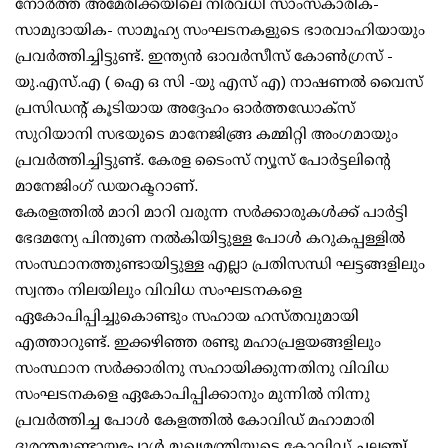
നോർത്ത് അമേരിക്കയിലെ നിരവധി സാംസ്‌കാരിക-
സാമുദായിക- സാമൂഹ്യ സംഘടനകളുടെ ഭാരവാഹിയായും
പ്രവർത്തിച്ചിട്ടുണ്ട്. ഇന്ത്യൻ ഓവർസീസ് കോൺഗ്രസ് -
യു.എസ്.എ ( ഐ ഒ സി -യു എസ് എ) നാഷണൽ വൈസ്
പ്രസിഡന്റ് കൂടിയായ അദ്ദേഹം ഓർത്തഡോക്സ്
സുറിയാനി സഭയുടെ മാനേജിങ്ങ്ര കമ്മിറ്റി അംഗമായും
പ്രവർത്തിച്ചിട്ടുണ്ട്. കേരള ടൈംസ് ന്യൂസ് പോർട്ടലിന്റെ
മാനേജിംഗ് ഡയറക്ടറാണ്.
കേരളത്തിൽ മാറി മാറി വരുന്ന സർക്കാരുകൾക്ക് പാർട്ടി
ഭേദമന്യേ പിന്തുണ നൽകിയിട്ടുള്ള പോൾ കറുകപ്പള്ളിൽ
സംസ്ഥാനത്തുണ്ടായിട്ടുള്ള എല്ലാ പ്രതിസന്ധി ഘട്ടങ്ങളിലും
സ്വന്തം നിലയിലും വിവിധ സംഘടനകളെ
ഏകോപിപ്പിച്ചുകൊണ്ടും സഹായ ഹസ്തവുമായി
എത്താറുണ്ട്. ഇക്കഴിഞ്ഞ രണ്ടു മഹാപ്രളയങ്ങളിലും
സംസ്ഥാന സർക്കാരിനു സഹായിക്കുന്നതിനു വിവിധ
സംഘടനകളെ ഏകോപിപ്പിക്കാനും മുന്നിൽ നിന്നു
പ്രവർത്തിച്ച പോൾ കേളത്തിൽ കോവിഡ് മഹാമാരി
ദുരന്തമുണ്ടായപ്പോൾ മുഖ്യമന്ത്രിയുടെ കോവിഡ് ചലഞ്ച്