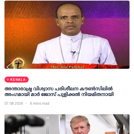
KERALA
അന്താരാഷ്ട്ര വിശ്വാസ പരിശീലന കൗണ്‍സിലില്‍
അംഗമായി മാര്‍ ജോസ് പുളിക്കല്‍ നിയമിതനായി
07 08 2026
8 mins read