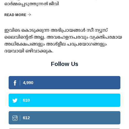
ഓർമ്മപ്പെടുത്തുന്നത് ജീവി
READ MORE
ഇവിടെ കൊടുക്കുന്ന അഭിപ്രായങ്ങള്‍ സീ ന്യൂസ്
ലൈവിന്റെത് അല്ല. അവഹേളനപരവും വ്യക്തിപരമായ
അധിക്ഷേപങ്ങളും അശ്‌ളീല പദപ്രയോഗങ്ങളും
ദയവായി ഒഴിവാക്കുക.
Follow Us
4,990
610
612