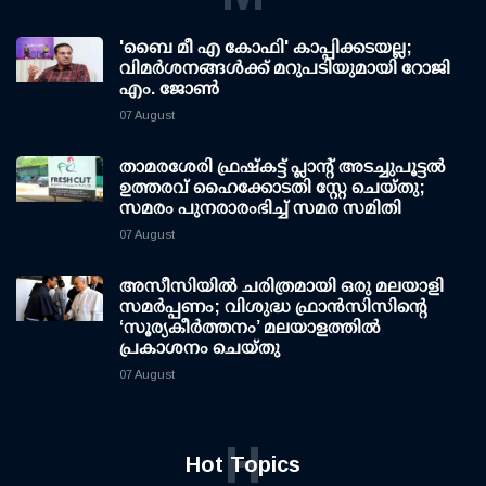
'ബൈ മീ എ കോഫി' കാപ്പിക്കടയല്ല;
വിമര്‍ശനങ്ങള്‍ക്ക് മറുപടിയുമായി റോജി
എം. ജോണ്‍
07 August
താമരശേരി ഫ്രഷ്കട്ട് പ്ലാന്റ് അടച്ചുപൂട്ടൽ
ഉത്തരവ് ഹൈക്കോടതി സ്റ്റേ ചെയ്തു;
സമരം പുനരാരംഭിച്ച് സമര സമിതി
07 August
അസീസിയിൽ ചരിത്രമായി ഒരു മലയാളി
സമർപ്പണം; വിശുദ്ധ ഫ്രാൻസിസിന്റെ
‘സൂര്യകീർത്തനം’ മലയാളത്തിൽ
പ്രകാശനം ചെയ്തു
07 August
H
Hot Topics