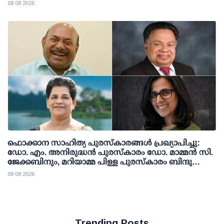
08 08 2026
ഫൊക്കാന സാഹിത്യ പുരസ്‌കാരങ്ങള്‍ പ്രഖ്യാപിച്ചു:
ഡോ. എം. അനിരുദ്ധന്‍ പുരസ്‌കാരം ഡോ. മാമ്മന്‍ സി.
ജേക്കബിനും, മറിയാമ്മ പിള്ള പുരസ്‌കാരം ബിന്ദു
കാനയ്ക്കും
08 08 2026
Trending Posts