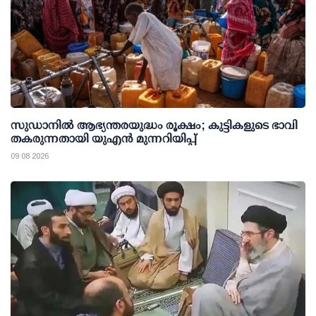
സുഡാനിൽ ആഭ്യന്തരയുദ്ധം രൂക്ഷം; കുട്ടികളുടെ ഭാവി
തകരുന്നതായി യുഎൻ മുന്നറിയിപ്പ്
09 08 2026