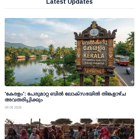
Latest Updates
'കേരളം': പേരുമാറ്റ ബില്‍ ലോക്സഭയില്‍ തിങ്കളാഴ്ച
അവതരിപ്പിക്കും
09 08 2026