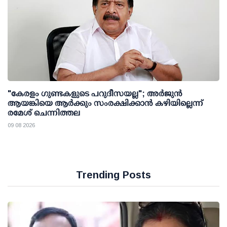
"കേരളം ഗുണ്ടകളുടെ പറുദീസയല്ല"; അർജുൻ
ആയങ്കിയെ ആർക്കും സംരക്ഷിക്കാൻ കഴിയില്ലെന്ന്
രമേശ് ചെന്നിത്തല
09 08 2026
Trending Posts