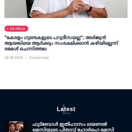
KERALA
"കേരളം ഗുണ്ടകളുടെ പറുദീസയല്ല"; അർജുൻ
ആയങ്കിയെ ആർക്കും സംരക്ഷിക്കാൻ കഴിയില്ലെന്ന്
രമേശ് ചെന്നിത്തല
09 08 2026
8 mins read
L
Latest
ഫുട്ബോൾ ഇതിഹാസം ലയണൽ
മെസിയുടെ പിതാവ് ഹോർഹെ മെസി