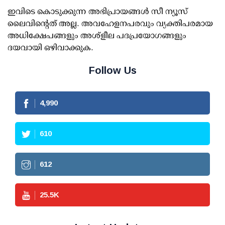
ഇവിടെ കൊടുക്കുന്ന അഭിപ്രായങ്ങള്‍ സീ ന്യൂസ്
ലൈവിന്റെത് അല്ല. അവഹേളനപരവും വ്യക്തിപരമായ
അധിക്ഷേപങ്ങളും അശ്‌ളീല പദപ്രയോഗങ്ങളും
ദയവായി ഒഴിവാക്കുക.
Follow Us
4,990
610
612
25.5
K