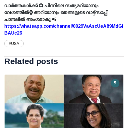
വാർത്തകൾക്ക് 📺 പിന്നിലെ സത്യമറിയാനും
വേഗത്തിൽ⌚ അറിയാനും ഞങ്ങളുടെ വാട്ട്സാപ്പ്
ചാനലിൽ അംഗമാകൂ 📲
https://whatsapp.com/channel/0029VaAscUeA89MdGi
BAUc26
#USA
Related posts