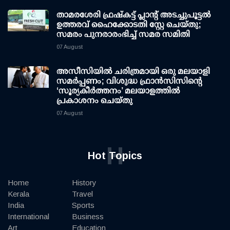
താമരശേരി ഫ്രഷ്കട്ട് പ്ലാന്റ് അടച്ചുപൂട്ടൽ
ഉത്തരവ് ഹൈക്കോടതി സ്റ്റേ ചെയ്തു;
സമരം പുനരാരംഭിച്ച് സമര സമിതി
07 August
അസീസിയിൽ ചരിത്രമായി ഒരു മലയാളി
സമർപ്പണം; വിശുദ്ധ ഫ്രാൻസിസിന്റെ
‘സൂര്യകീർത്തനം’ മലയാളത്തിൽ
പ്രകാശനം ചെയ്തു
07 August
H
Hot Topics
Home
History
Kerala
Travel
India
Sports
International
Business
Art
Education