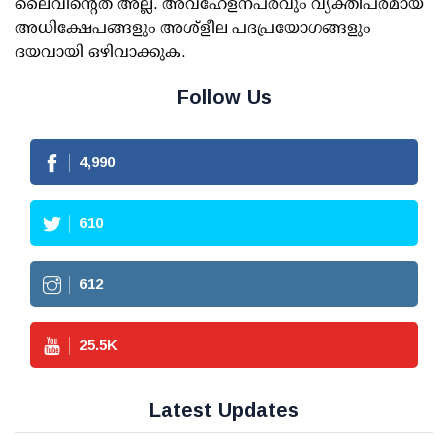
ലൈവിന്റെത് അല്ല. അവഹേളനപരവും വ്യക്തിപരമായ
അധിക്ഷേപങ്ങളും അശ്‌ളീല പദപ്രയോഗങ്ങളും
ദയവായി ഒഴിവാക്കുക.
Follow Us
4,990
610
612
25.5
K
Latest Updates