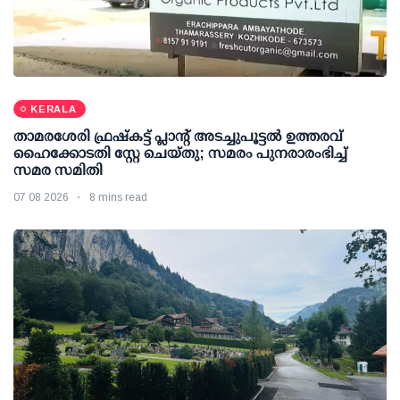
KERALA
താമരശേരി ഫ്രഷ്കട്ട് പ്ലാന്റ് അടച്ചുപൂട്ടൽ ഉത്തരവ്
ഹൈക്കോടതി സ്റ്റേ ചെയ്തു; സമരം പുനരാരംഭിച്ച്
സമര സമിതി
07 08 2026
8 mins read