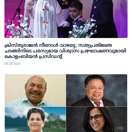
ക്രിസ്തുരാജൻ നീണാൾ വാഴട്ടെ; സത്യപ്രതിജ്ഞ
ചടങ്ങിനിടെ പരസ്യമായ വിശ്വാസ പ്രഘോഷണവുമായി
കൊളംബിയൻ പ്രസിഡന്റ്
08 08 2026