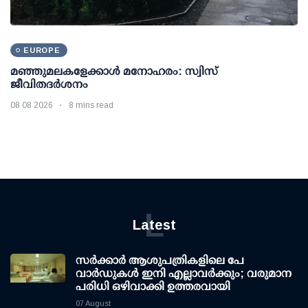
EUROPE
മഞ്ഞുമലകളേക്കാൾ മനോഹരം: സ്വിസ്
ജീവിതദർശനം
08 08 2026
8 mins read
L
Latest
സര്‍ക്കാര്‍ ആശുപത്രികളിലെ പേ
വാര്‍ഡുകള്‍ ഇനി എല്ലാവര്‍ക്കും; വരുമാന
പരിധി ഒഴിവാക്കി ഉത്തരവായി
07 August