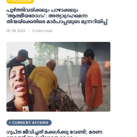
RELIGION
പൂഴ്ത്തിവയ്ക്കലും പാഴാക്കലും
'ആത്മീയരോഗം': അത്യാഗ്രഹമെന്ന
തിന്മയ്ക്കെതിരെ മാർപാപ്പയുടെ മുന്നറിയിപ്പ്
05 08 2026
8 mins read
CURRENT AFFAIRS
ഗുപ്ത ജീവിച്ചത് മക്കള്‍ക്കു വേണ്ടി; മരണ