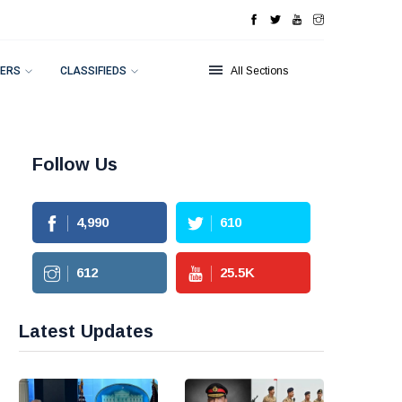
ERS
CLASSIFIEDS
All Sections
Follow Us
4,990
610
612
25.5
K
Latest Updates