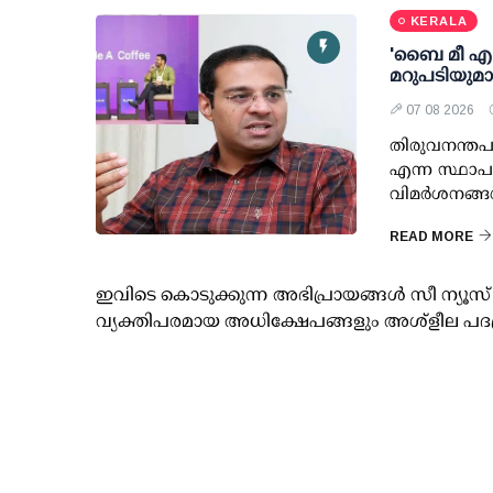
KERALA
'ബൈ മീ എ കോ
മറുപടിയുമ
07 08 2026
തിരുവനന്തപു
എന്ന സ്ഥാപ
വിമര്‍ശനങ്ങ
READ MORE
ഇവിടെ കൊടുക്കുന്ന അഭിപ്രായങ്ങള്‍ സീ ന്യ
വ്യക്തിപരമായ അധിക്ഷേപങ്ങളും അശ്‌ളീല പദ