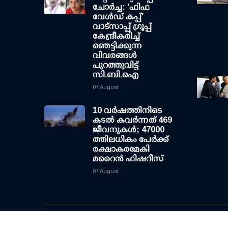
ചോര്‍ച്ച: 'ഫിഫ
വേള്‍ഡ് കപ്പ്'
വാട്സാപ്പ് ഗ്രൂപ്പ്
കേന്ദ്രീകരിച്ച്
ഞെട്ടിക്കുന്ന
വിവരങ്ങള്‍
പുറത്തുവിട്ട്
സി.ബി.ഐ
07 August
10 വര്‍ഷത്തിനിടെ
കടല്‍ കവര്‍ന്നത് 469
ജീവനുകള്‍; 47000
ത്തിലധികം പേര്‍ക്ക്
രക്ഷാകരമേകി
മറൈന്‍ ഫിഷറീസ്
07 August
© 2020 - 2026, CNewsLive | All rights reserved | D