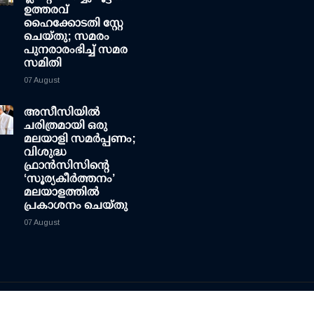
ഉത്തരവ്
ഹൈക്കോടതി സ്റ്റേ
ചെയ്തു; സമരം
പുനരാരംഭിച്ച് സമര
സമിതി
07 August
അസീസിയിൽ
ചരിത്രമായി ഒരു
മലയാളി സമർപ്പണം;
വിശുദ്ധ
ഫ്രാൻസിസിന്റെ
‘സൂര്യകീർത്തനം’
മലയാളത്തിൽ
പ്രകാശനം ചെയ്തു
07 August
esign by
CNewsLive.com