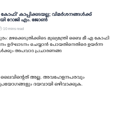
ഫി' കാപ്പിക്കടയല്ല; വിമര്‍ശനങ്ങള്‍ക്ക്
ായി റോജി എം. ജോണ്‍
10 mins read
രം: മഴക്കെടുതിക്കിടെ മുഖ്യമന്ത്രി ബൈ മീ എ കോഫി
നം ഉദ്ഘാടനം ചെയ്യാന്‍ പോയതിനെതിരെ ഉയര്‍ന്ന
ള്‍ക്കും അപവാദ പ്രചാരണങ്ങ
ൂസ് ലൈവിന്റെത് അല്ല. അവഹേളനപരവും
പ്രയോഗങ്ങളും ദയവായി ഒഴിവാക്കുക.