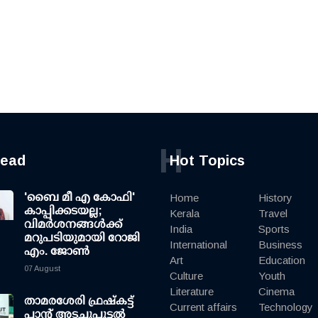
H
read
Hot Topics
'ബൈ മീ എ കോഫി'
Home
History
കാപ്പിക്കടയല്ല;
Kerala
Travel
വിമര്‍ശനങ്ങള്‍ക്ക്
India
Sports
മറുപടിയുമായി റോജി
International
Business
എം. ജോണ്‍
Art
Education
07 August
Culture
Youth
Literature
Cinema
താമരശേരി ഫ്രഷ്കട്ട്
Current affairs
Technology
പ്ലാന്റ് അടച്ചുപൂട്ടൽ