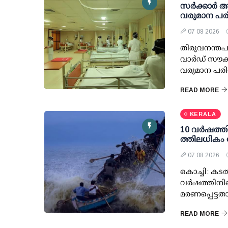
സര്‍ക്കാര്‍
വരുമാന പരി
07 08 2026
തിരുവനന്തപു
വാര്‍ഡ് സൗക
വരുമാന പരിധ
READ MORE
KERALA
10 വര്‍ഷത്ത
ത്തിലധികം 
07 08 2026
കൊച്ചി: കടല
വര്‍ഷത്തിനി
മരണപ്പെട്ടത
READ MORE