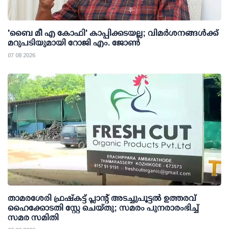
'ബൈ മീ എ കോഫി' കാപ്പിക്കടയല്ല; വിമര്‍ശനങ്ങള്‍ക്ക്
മറുപടിയുമായി റോജി എം. ജോണ്‍
07 08 2026
താമരശേരി ഫ്രഷ്കട്ട് പ്ലാന്റ് അടച്ചുപൂട്ടൽ ഉത്തരവ്
ഹൈക്കോടതി സ്റ്റേ ചെയ്തു; സമരം പുനരാരംഭിച്ച്
സമര സമിതി