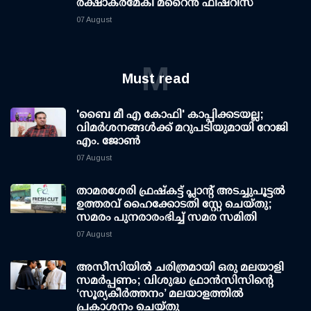
രക്ഷാകരമേകി മറൈന്‍ ഫിഷറീസ്
07 August
M
Must read
'ബൈ മീ എ കോഫി' കാപ്പിക്കടയല്ല;
വിമര്‍ശനങ്ങള്‍ക്ക് മറുപടിയുമായി റോജി
എം. ജോണ്‍
07 August
താമരശേരി ഫ്രഷ്കട്ട് പ്ലാന്റ് അടച്ചുപൂട്ടൽ
ഉത്തരവ് ഹൈക്കോടതി സ്റ്റേ ചെയ്തു;
സമരം പുനരാരംഭിച്ച് സമര സമിതി
07 August
അസീസിയിൽ ചരിത്രമായി ഒരു മലയാളി
സമർപ്പണം; വിശുദ്ധ ഫ്രാൻസിസിന്റെ
‘സൂര്യകീർത്തനം’ മലയാളത്തിൽ
പ്രകാശനം ചെയ്തു