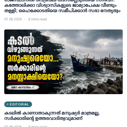
കത്തോലിക്കാ വിശ്വാസികളുടെ ജാമ്യാപേക്ഷ വീണ്ടും
തള്ളി; ഹൈക്കോടതിയെ സമീപിക്കാൻ സഭാ നേതൃത്വം
07 08 2026
8 mins read
EDITORIAL
കടലിൽ കാണാതാകുന്നത് മനുഷ്യർ മാത്രമല്ല,
സർക്കാരിന്റെ ഉത്തരവാദിത്വവുമാണ്