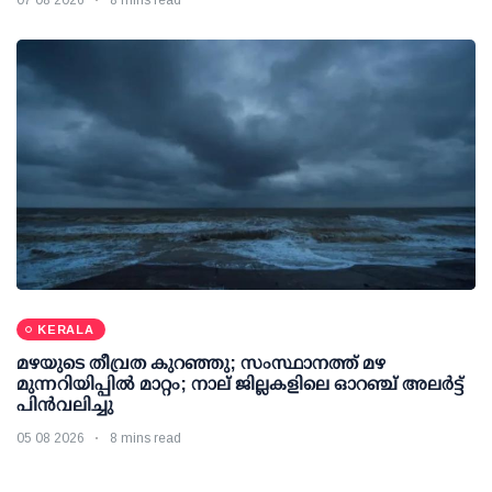
07 08 2026
8 mins read
KERALA
മഴയുടെ തീവ്രത കുറഞ്ഞു; സംസ്ഥാനത്ത് മഴ
മുന്നറിയിപ്പിൽ മാറ്റം; നാല് ജില്ലകളിലെ ഓറഞ്ച് അലർട്ട്
പിൻവലിച്ചു
05 08 2026
8 mins read