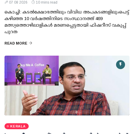
07 08 2026
10 mins read
കൊച്ചി: കടല്‍ക്ഷോഭത്തിലും വിവിധ അപകടങ്ങളിലുംപെട്ട്
കഴിഞ്ഞ 10 വര്‍ഷത്തിനിടെ സംസ്ഥാനത്ത് 469
മത്സ്യത്തൊഴിലാളികള്‍ മരണപ്പെട്ടതായി ഫിഷറീസ് വകുപ്പ്
പുറത
READ MORE
KERALA