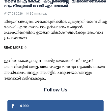
'ബൈ മീ എ കോഫി' കാപ്പിക്കടയല്ല; വിമര്‍ശനങ്ങള്‍ക്ക്
മറുപടിയുമായി റോജി എം. ജോണ്‍
07 08 2026
10 mins read
തിരുവനന്തപുരം: മഴക്കെടുതിക്കിടെ മുഖ്യമന്ത്രി ബൈ മീ എ
കോഫി എന്ന സ്ഥാപനം ഉദ്ഘാടനം ചെയ്യാന്‍
പോയതിനെതിരെ ഉയര്‍ന്ന വിമര്‍ശനങ്ങള്‍ക്കും അപവാദ
പ്രചാരണങ്ങ
READ MORE
ഇവിടെ കൊടുക്കുന്ന അഭിപ്രായങ്ങള്‍ സീ ന്യൂസ്
ലൈവിന്റെത് അല്ല. അവഹേളനപരവും വ്യക്തിപരമായ
അധിക്ഷേപങ്ങളും അശ്‌ളീല പദപ്രയോഗങ്ങളും
ദയവായി ഒഴിവാക്കുക.
Follow Us
4,990