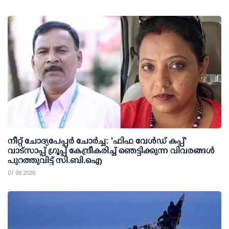
നീറ്റ് ചോദ്യപേപ്പര്‍ ചോര്‍ച്ച: 'ഫിഫ വേള്‍ഡ് കപ്പ്'
വാട്സാപ്പ് ഗ്രൂപ്പ് കേന്ദ്രീകരിച്ച് ഞെട്ടിക്കുന്ന വിവരങ്ങള്‍
പുറത്തുവിട്ട് സി.ബി.ഐ
07 08 2026