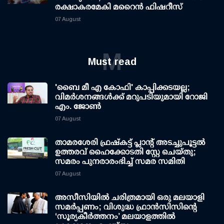
രക്ഷാകരമേകി മറൈന്‍ ഫിഷറീസ്
07 August
M
Must read
'ബൈ മീ എ കോഫി' കാപ്പിക്കടയല്ല;
വിമര്‍ശനങ്ങള്‍ക്ക് മറുപടിയുമായി റോജി
എം. ജോണ്‍
07 August
താമരശേരി ഫ്രഷ്കട്ട് പ്ലാന്റ് അടച്ചുപൂട്ടൽ
ഉത്തരവ് ഹൈക്കോടതി സ്റ്റേ ചെയ്തു;
സമരം പുനരാരംഭിച്ച് സമര സമിതി
07 August
അസീസിയിൽ ചരിത്രമായി ഒരു മലയാളി
സമർപ്പണം; വിശുദ്ധ ഫ്രാൻസിസിന്റെ
‘സൂര്യകീർത്തനം’ മലയാളത്തിൽ