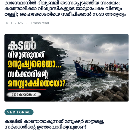
രാജസ്ഥാനിൽ ദിവ്യബലി തടസപ്പെടുത്തിയ സംഭവം:
കത്തോലിക്കാ വിശ്വാസികളുടെ ജാമ്യാപേക്ഷ വീണ്ടും
തള്ളി; ഹൈക്കോടതിയെ സമീപിക്കാൻ സഭാ നേതൃത്വം
07 08 2026
8 mins read
EDITORIAL
കടലിൽ കാണാതാകുന്നത് മനുഷ്യർ മാത്രമല്ല,
സർക്കാരിന്റെ ഉത്തരവാദിത്വവുമാണ്