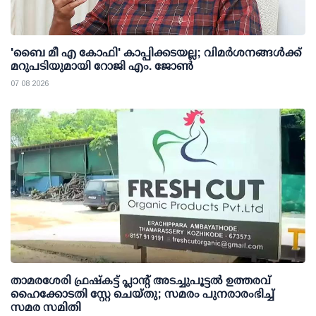
'ബൈ മീ എ കോഫി' കാപ്പിക്കടയല്ല; വിമര്‍ശനങ്ങള്‍ക്ക്
മറുപടിയുമായി റോജി എം. ജോണ്‍
07 08 2026
താമരശേരി ഫ്രഷ്കട്ട് പ്ലാന്റ് അടച്ചുപൂട്ടൽ ഉത്തരവ്
ഹൈക്കോടതി സ്റ്റേ ചെയ്തു; സമരം പുനരാരംഭിച്ച്
സമര സമിതി