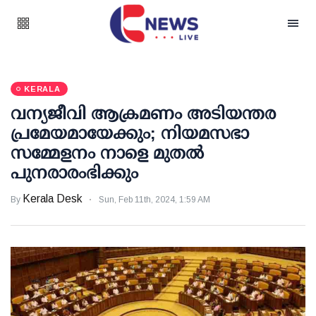
KERALA
വന്യജീവി ആക്രമണം അടിയന്തര
പ്രമേയമായേക്കും; നിയമസഭാ
സമ്മേളനം നാളെ മുതല്‍
പുനരാരംഭിക്കും
Kerala Desk
By
Sun, Feb 11th, 2024, 1:59 AM