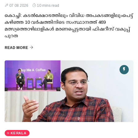
07 08 2026
10 mins read
കൊച്ചി: കടല്‍ക്ഷോഭത്തിലും വിവിധ അപകടങ്ങളിലുംപെട്ട്
കഴിഞ്ഞ 10 വര്‍ഷത്തിനിടെ സംസ്ഥാനത്ത് 469
മത്സ്യത്തൊഴിലാളികള്‍ മരണപ്പെട്ടതായി ഫിഷറീസ് വകുപ്പ്
പുറത
READ MORE
KERALA