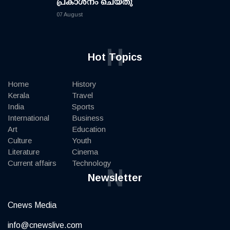
പ്രകാശനം ചെയ്തു
07 August
H
Hot Topics
Home
History
Kerala
Travel
India
Sports
International
Business
Art
Education
Culture
Youth
Literature
Cinema
Current affairs
Technology
N
Newsletter
Cnews Media
info@cnewslive.com