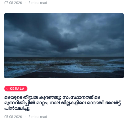
07 08 2026
8 mins read
KERALA
മഴയുടെ തീവ്രത കുറഞ്ഞു; സംസ്ഥാനത്ത് മഴ
മുന്നറിയിപ്പിൽ മാറ്റം; നാല് ജില്ലകളിലെ ഓറഞ്ച് അലർട്ട്
പിൻവലിച്ചു
05 08 2026
8 mins read