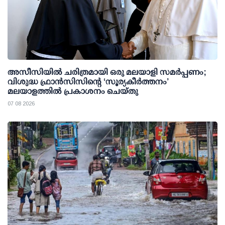
അസീസിയിൽ ചരിത്രമായി ഒരു മലയാളി സമർപ്പണം;
വിശുദ്ധ ഫ്രാൻസിസിന്റെ ‘സൂര്യകീർത്തനം’
മലയാളത്തിൽ പ്രകാശനം ചെയ്തു
07 08 2026