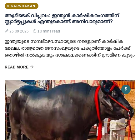
KARSHAKAN
അഗ്രിടെക് വിപ്ലവം: ഇന്ത്യൻ കാർഷികരംഗത്തിന്
സ്റ്റാർട്ടപ്പുകൾ എന്തുകൊണ്ട് അനിവാര്യമാണ്?
26 09 2025
10 mins read
ഇന്ത്യയുടെ സമ്പദ്‌വ്യവസ്ഥയുടെ നട്ടെല്ലാണ് കാർഷിക
മേഖല. രാജ്യത്തെ ജനസംഖ്യയുടെ പകുതിയോളം പേർക്ക്
തൊഴിൽ നൽകുകയും ദശലക്ഷക്കണക്കിന് ഗ്രാമീണ കുടും
READ MORE