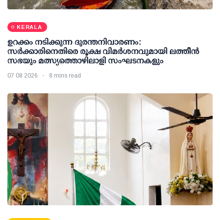
KERALA
ഉറക്കം നടിക്കുന്ന ദുരന്തനിവാരണം:
സര്‍ക്കാരിനെതിരെ രൂക്ഷ വിമര്‍ശനവുമായി ലത്തീന്‍
സഭയും മത്സ്യത്തൊഴിലാളി സംഘടനകളും
07 08 2026
8 mins read