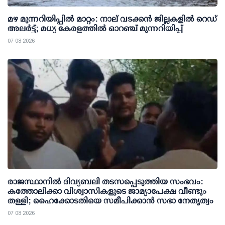
മഴ മുന്നറിയിപ്പില്‍ മാറ്റം: നാല് വടക്കന്‍ ജില്ലകളില്‍ റെഡ്
അലര്‍ട്ട്; മധ്യ കേരളത്തില്‍ ഓറഞ്ച് മുന്നറിയിപ്പ്
07 08 2026
രാജസ്ഥാനിൽ ദിവ്യബലി തടസപ്പെടുത്തിയ സംഭവം:
കത്തോലിക്കാ വിശ്വാസികളുടെ ജാമ്യാപേക്ഷ വീണ്ടും
തള്ളി; ഹൈക്കോടതിയെ സമീപിക്കാൻ സഭാ നേതൃത്വം
07 08 2026