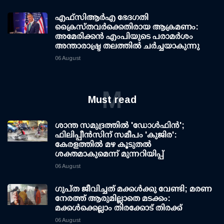
എഫ്‌സി‌ആര്‍‌എ ഭേദഗതി
ക്രൈസ്തവർക്കെതിരായ ആക്രമണം:
അമേരിക്കൻ എംപിയുടെ പരാമർശം
അന്താരാഷ്ട്ര തലത്തിൽ ചർച്ചയാകുന്നു
06 August
M
Must read
ശാന്ത സമുദ്രത്തില്‍ 'ഡോള്‍ഫിന്‍';
ഫിലിപ്പീന്‍സിന് സമീപം 'കുജിര':
കേരളത്തില്‍ മഴ കൂടുതല്‍
ശക്തമാകുമെന്ന് മുന്നറിയിപ്പ്
06 August
ഗുപ്ത ജീവിച്ചത് മക്കള്‍ക്കു വേണ്ടി; മരണ
നേരത്ത് ആരുമില്ലാതെ മടക്കം:
മക്കള്‍ക്കെല്ലാം തിരക്കോട് തിരക്ക്
06 August