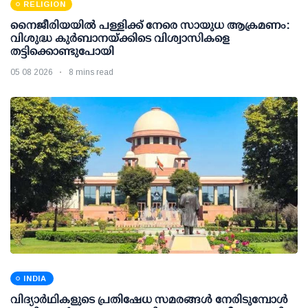
RELIGION
നൈജീരിയയിൽ പള്ളിക്ക് നേരെ സായുധ ആക്രമണം:
വിശുദ്ധ കുർബാനയ്ക്കിടെ വിശ്വാസികളെ
തട്ടിക്കൊണ്ടുപോയി
05 08 2026
8 mins read
INDIA
വിദ്യാര്‍ഥികളുടെ പ്രതിഷേധ സമരങ്ങള്‍ നേരിടുമ്പോള്‍