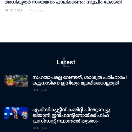
അധികൃതര്‍ സംയമനം പാലിക്കണം: സുപ്രീം കോടതി
05 08 2026
8 mins read
L
Latest
സഹതാപമല്ല വേണ്ടത്, ശാശ്വത പരിഹാരം!
കുട്ടനാടിനെ ഇനിയും മുക്കിക്കൊല്ലരുത്
06 August
എക്സിക്യൂട്ടീവ് കമ്മിറ്റി പിന്തുണച്ചു;
ജിയാനി ഇന്‍ഫാന്റിനോയ്ക്ക് ഫിഫ
പ്രസിഡന്റ് സ്ഥാനത്ത് തുടരാം
06 August