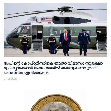
ട്രംപിന്റെ കോപ്റ്ററിനരികെ യാത്രാ വിമാനം; സുരക്ഷാ
പ്രോട്ടോക്കോള്‍ ലംഘനത്തില്‍ അന്വേഷണവുമായി
ഫെഡറല്‍ ഏവിയേഷന്‍
07 08 2026