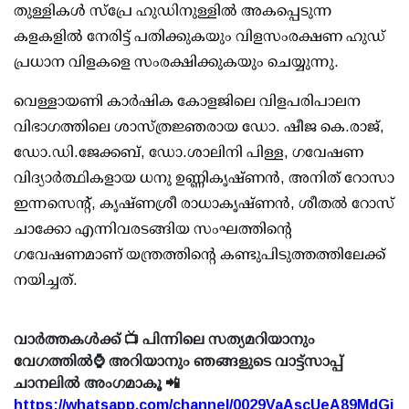
തുള്ളികള്‍ സ്‌പ്രേ ഹുഡിനുള്ളില്‍ അകപ്പെടുന്ന
കളകളില്‍ നേരിട്ട് പതിക്കുകയും വിളസംരക്ഷണ ഹുഡ്
പ്രധാന വിളകളെ സംരക്ഷിക്കുകയും ചെയ്യുന്നു.
വെള്ളായണി കാര്‍ഷിക കോളജിലെ വിളപരിപാലന
വിഭാഗത്തിലെ ശാസ്ത്രജ്ഞരായ ഡോ. ഷീജ കെ.രാജ്,
ഡോ.ഡി.ജേക്കബ്, ഡോ.ശാലിനി പിള്ള, ഗവേഷണ
വിദ്യാര്‍ത്ഥികളായ ധനു ഉണ്ണികൃഷ്ണന്‍, അനിത് റോസാ
ഇന്നസെന്റ്, കൃഷ്ണശ്രീ രാധാകൃഷ്ണന്‍, ശീതല്‍ റോസ്
ചാക്കോ എന്നിവരടങ്ങിയ സംഘത്തിന്റെ
ഗവേഷണമാണ് യന്ത്രത്തിന്റെ കണ്ടുപിടുത്തത്തിലേക്ക്
നയിച്ചത്.
വാർത്തകൾക്ക് 📺 പിന്നിലെ സത്യമറിയാനും
വേഗത്തിൽ⌚ അറിയാനും ഞങ്ങളുടെ വാട്ട്സാപ്പ്
ചാനലിൽ അംഗമാകൂ 📲
https://whatsapp.com/channel/0029VaAscUeA89MdGi