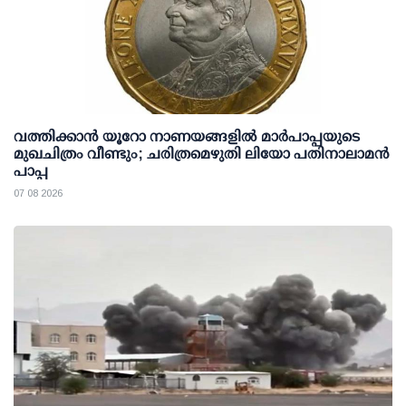
വത്തിക്കാൻ യൂറോ നാണയങ്ങളിൽ മാർപാപ്പയുടെ
മുഖചിത്രം വീണ്ടും; ചരിത്രമെഴുതി ലിയോ പതിനാലാമൻ
പാപ്പ
07 08 2026