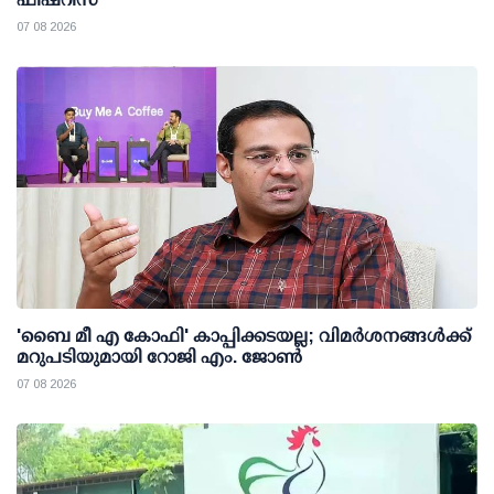
07 08 2026
'ബൈ മീ എ കോഫി' കാപ്പിക്കടയല്ല; വിമര്‍ശനങ്ങള്‍ക്ക്
മറുപടിയുമായി റോജി എം. ജോണ്‍
07 08 2026