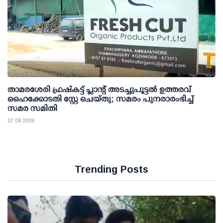
താമരശേരി ഫ്രഷ്കട്ട് പ്ലാന്റ് അടച്ചുപൂട്ടൽ ഉത്തരവ്
ഹൈക്കോടതി സ്റ്റേ ചെയ്തു; സമരം പുനരാരംഭിച്ച്
സമര സമിതി
07 08 2026
Trending Posts