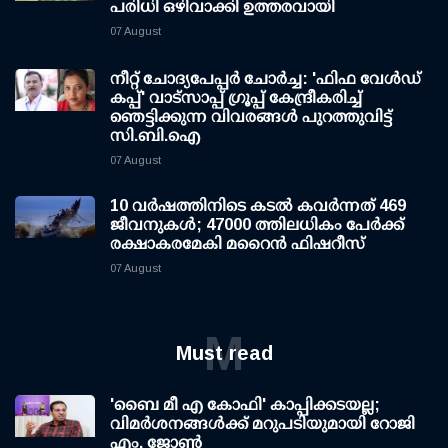
പരിധി ഒഴിവാക്കി ഉത്തരവായി
07 August
നീറ്റ് ചോദ്യപേപ്പര്‍ ചോര്‍ച്ച: 'ഫിഫ വേള്‍ഡ്
കപ്പ്' വാട്സാപ്പ് ഗ്രൂപ്പ് കേന്ദ്രീകരിച്ച്
ഞെട്ടിക്കുന്ന വിവരങ്ങള്‍ പുറത്തുവിട്ട്
സി.ബി.ഐ
07 August
10 വര്‍ഷത്തിനിടെ കടല്‍ കവര്‍ന്നത് 469
ജീവനുകള്‍; 47000 ത്തിലധികം പേര്‍ക്ക്
രക്ഷാകരമേകി മറൈന്‍ ഫിഷറീസ്
07 August
M
Must read
'ബൈ മീ എ കോഫി' കാപ്പിക്കടയല്ല;
വിമര്‍ശനങ്ങള്‍ക്ക് മറുപടിയുമായി റോജി
എം. ജോണ്‍