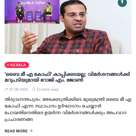
KERALA
'ബൈ മീ എ കോഫി' കാപ്പിക്കടയല്ല; വിമര്‍ശനങ്ങള്‍ക്ക്
മറുപടിയുമായി റോജി എം. ജോണ്‍
07 08 2026
10 mins read
തിരുവനന്തപുരം: മഴക്കെടുതിക്കിടെ മുഖ്യമന്ത്രി ബൈ മീ എ
കോഫി എന്ന സ്ഥാപനം ഉദ്ഘാടനം ചെയ്യാന്‍
പോയതിനെതിരെ ഉയര്‍ന്ന വിമര്‍ശനങ്ങള്‍ക്കും അപവാദ
പ്രചാരണങ്ങ
READ MORE