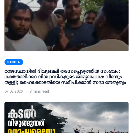
INDIA
രാജസ്ഥാനിൽ ദിവ്യബലി തടസപ്പെടുത്തിയ സംഭവം:
കത്തോലിക്കാ വിശ്വാസികളുടെ ജാമ്യാപേക്ഷ വീണ്ടും
തള്ളി; ഹൈക്കോടതിയെ സമീപിക്കാൻ സഭാ നേതൃത്വം
07 08 2026
8 mins read