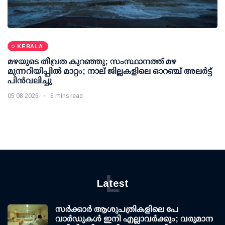
KERALA
മഴയുടെ തീവ്രത കുറഞ്ഞു; സംസ്ഥാനത്ത് മഴ
മുന്നറിയിപ്പിൽ മാറ്റം; നാല് ജില്ലകളിലെ ഓറഞ്ച് അലർട്ട്
പിൻവലിച്ചു
05 08 2026
8 mins read
L
Latest
സര്‍ക്കാര്‍ ആശുപത്രികളിലെ പേ
വാര്‍ഡുകള്‍ ഇനി എല്ലാവര്‍ക്കും; വരുമാന