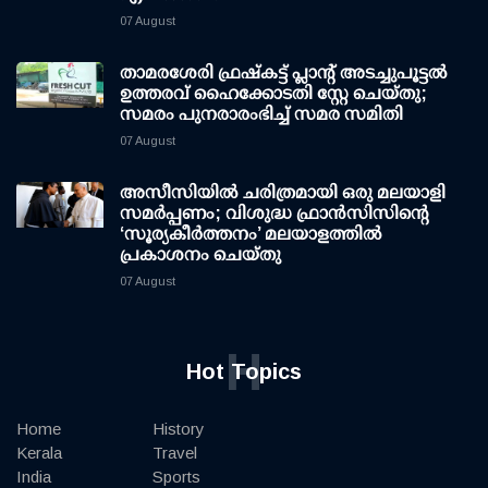
07 August
താമരശേരി ഫ്രഷ്കട്ട് പ്ലാന്റ് അടച്ചുപൂട്ടൽ
ഉത്തരവ് ഹൈക്കോടതി സ്റ്റേ ചെയ്തു;
സമരം പുനരാരംഭിച്ച് സമര സമിതി
07 August
അസീസിയിൽ ചരിത്രമായി ഒരു മലയാളി
സമർപ്പണം; വിശുദ്ധ ഫ്രാൻസിസിന്റെ
‘സൂര്യകീർത്തനം’ മലയാളത്തിൽ
പ്രകാശനം ചെയ്തു
07 August
H
Hot Topics
Home
History
Kerala
Travel
India
Sports