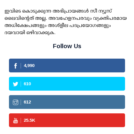
ഇവിടെ കൊടുക്കുന്ന അഭിപ്രായങ്ങള്‍ സീ ന്യൂസ്
ലൈവിന്റെത് അല്ല. അവഹേളനപരവും വ്യക്തിപരമായ
അധിക്ഷേപങ്ങളും അശ്‌ളീല പദപ്രയോഗങ്ങളും
ദയവായി ഒഴിവാക്കുക.
Follow Us
4,990
610
612
25.5
K