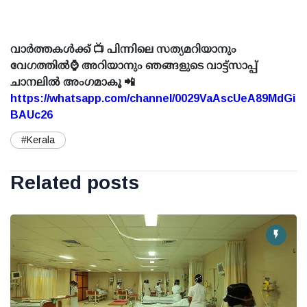
വാർത്തകൾക്ക് 📺 പിന്നിലെ സത്യമറിയാനും
വേഗത്തിൽ⌚ അറിയാനും ഞങ്ങളുടെ വാട്ട്സാപ്പ്
ചാനലിൽ അംഗമാകൂ 📲
https://whatsapp.com/channel/0029VaAscUeA89MdGi
BAUc26
#Kerala
Related posts