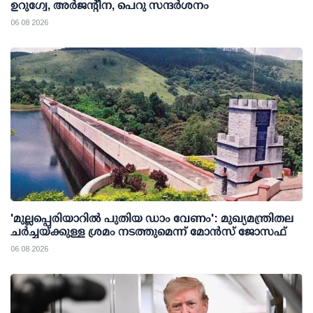
ഉറുഗ്വേ, അർജന്റീന, പെറു സന്ദർശനം
06 08 2026
'മുല്ലപ്പെരിയാറില്‍ പുതിയ ഡാം വേണം': മുഖ്യമന്ത്രിതല
ചര്‍ച്ചയ്ക്കുള്ള ശ്രമം നടത്തുമെന്ന് മോന്‍സ് ജോസഫ്
06 08 2026