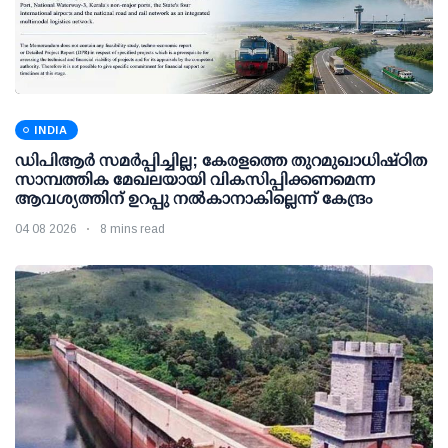
INDIA
ഡിപിആര്‍ സമര്‍പ്പിച്ചില്ല; കേരളത്തെ തുറമുഖാധിഷ്ഠിത
സാമ്പത്തിക മേഖലയായി വികസിപ്പിക്കണമെന്ന
ആവശ്യത്തിന് ഉറപ്പു നല്‍കാനാകില്ലെന്ന് കേന്ദ്രം
04 08 2026
8 mins read