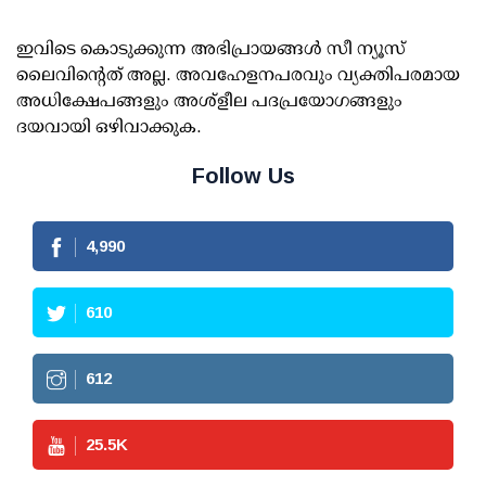
ഇവിടെ കൊടുക്കുന്ന അഭിപ്രായങ്ങള്‍ സീ ന്യൂസ്
ലൈവിന്റെത് അല്ല. അവഹേളനപരവും വ്യക്തിപരമായ
അധിക്ഷേപങ്ങളും അശ്‌ളീല പദപ്രയോഗങ്ങളും
ദയവായി ഒഴിവാക്കുക.
Follow Us
4,990
610
612
25.5
K