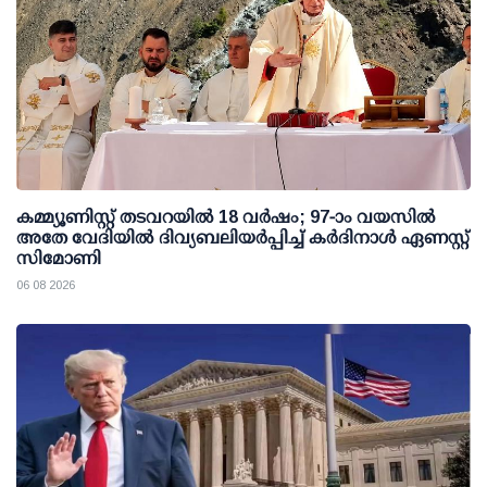
കമ്മ്യൂണിസ്റ്റ് തടവറയില്‍ 18 വര്‍ഷം; 97-ാം വയസില്‍
അതേ വേദിയില്‍ ദിവ്യബലിയര്‍പ്പിച്ച് കര്‍ദിനാള്‍ ഏണസ്റ്റ്
സിമോണി
06 08 2026