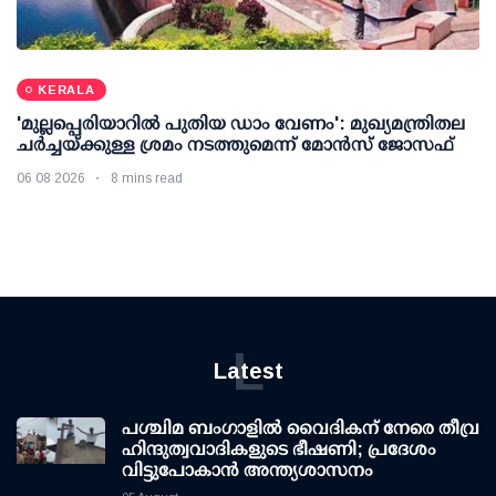
KERALA
'മുല്ലപ്പെരിയാറില്‍ പുതിയ ഡാം വേണം': മുഖ്യമന്ത്രിതല
ചര്‍ച്ചയ്ക്കുള്ള ശ്രമം നടത്തുമെന്ന് മോന്‍സ് ജോസഫ്
06 08 2026
8 mins read
L
Latest
പശ്ചിമ ബംഗാളിൽ വൈദികന് നേരെ തീവ്ര
ഹിന്ദുത്വവാദികളുടെ ഭീഷണി; പ്രദേശം
വിട്ടുപോകാൻ അന്ത്യശാസനം