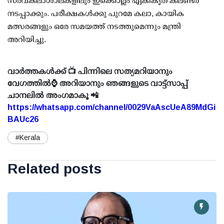
സര്‍വകലാശാലകളിലും ഇക്കൊല്ലം ഏകീകൃത കലണ്ടര്‍
നടപ്പാക്കും. പരീക്ഷകള്‍ക്കു പുറമേ കലാ, കായിക
മത്സരങ്ങളും ഒരേ സമയത്ത് നടത്തുമെന്നും മന്ത്രി
അറിയിച്ചു.
വാർത്തകൾക്ക് 📺 പിന്നിലെ സത്യമറിയാനും
വേഗത്തിൽ⌚ അറിയാനും ഞങ്ങളുടെ വാട്ട്സാപ്പ്
ചാനലിൽ അംഗമാകൂ 📲
https://whatsapp.com/channel/0029VaAscUeA89MdGi
BAUc26
#Kerala
Related posts