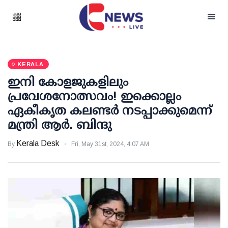
KERALA
ഇനി കോളജുകളിലും
പ്രവേശനോത്സവം! ഇക്കൊല്ലം
ഏകീകൃത കലണ്ടര്‍ നടപ്പാക്കുമെന്ന്
മന്ത്രി ആര്‍. ബിന്ദു
Kerala Desk
By
Fri, May 31st, 2024, 4:07 AM