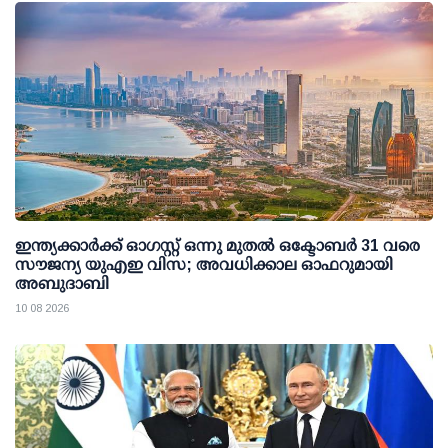
ഇന്ത്യക്കാര്‍ക്ക് ഓഗസ്റ്റ് ഒന്നു മുതല്‍ ഒക്ടോബര്‍ 31 വരെ
സൗജന്യ യുഎഇ വിസ; അവധിക്കാല ഓഫറുമായി
അബുദാബി
10 08 2026