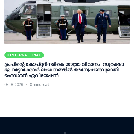
INTERNATIONAL
ട്രംപിന്റെ കോപ്റ്ററിനരികെ യാത്രാ വിമാനം; സുരക്ഷാ
പ്രോട്ടോക്കോള്‍ ലംഘനത്തില്‍ അന്വേഷണവുമായി
ഫെഡറല്‍ ഏവിയേഷന്‍
07 08 2026
8 mins read