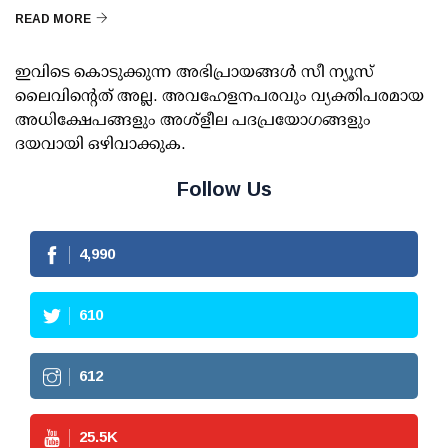
READ MORE
ഇവിടെ കൊടുക്കുന്ന അഭിപ്രായങ്ങള്‍ സീ ന്യൂസ്
ലൈവിന്റെത് അല്ല. അവഹേളനപരവും വ്യക്തിപരമായ
അധിക്ഷേപങ്ങളും അശ്‌ളീല പദപ്രയോഗങ്ങളും
ദയവായി ഒഴിവാക്കുക.
Follow Us
4,990
610
612
25.5
K