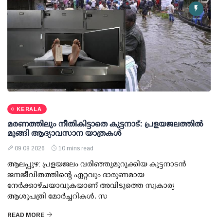
KERALA
മരണത്തിലും നീതികിട്ടാതെ കുട്ടനാട്: പ്രളയജലത്തില്‍
മുങ്ങി ആദ്യാവസാന യാത്രകള്‍
09 08 2026
10 mins read
ആലപ്പുഴ: പ്രളയജലം വരിഞ്ഞുമുറുക്കിയ കുട്ടനാടന്‍
ജനജീവിതത്തിന്റെ ഏറ്റവും ദാരുണമായ
നേര്‍ക്കാഴ്ചയാവുകയാണ് അവിടുത്തെ സ്വകാര്യ
ആശുപത്രി മോര്‍ച്ചറികള്‍. സ
READ MORE