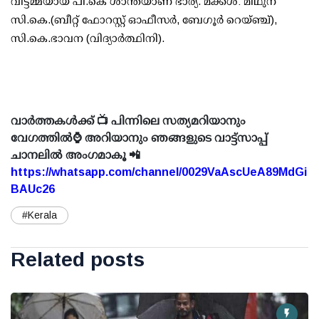
വീട്ടമ്മയായ പി.കെ ശാന്തയാണ് ഭാര്യ. മക്കള്‍: മിഥുന
സി.കെ.(ബീറ്റ് ഫോറസ്റ്റ് ഓഫീസര്‍, ബേഗൂര്‍ റെയ്ഞ്ച്),
സി.കെ.ഭാവന (വിദ്യാര്‍ത്ഥിനി).
വാർത്തകൾക്ക് 📺 പിന്നിലെ സത്യമറിയാനും
വേഗത്തിൽ⌚ അറിയാനും ഞങ്ങളുടെ വാട്ട്സാപ്പ്
ചാനലിൽ അംഗമാകൂ 📲
https://whatsapp.com/channel/0029VaAscUeA89MdGi
BAUc26
#Kerala
Related posts