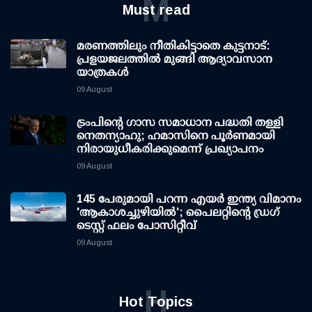
M
Must read
മരണത്തിലും നീതികിട്ടാതെ കുട്ടനാട്:
പ്രളയജലത്തില്‍ മുങ്ങി ആദ്യാവസാന
യാത്രകള്‍
09 August
ട്രംപിന്റെ ഗാസ സമാധാന പദ്ധതി തള്ളി
നെതന്യാഹു; ഹമാസിനെ പൂര്‍ണമായി
നിരായുധീകരിക്കുമെന്ന് പ്രഖ്യാപനം
09 August
145 പേരുമായി പറന്ന എയര്‍ ഇന്ത്യ വിമാനം
'ആകാശച്ചുഴിയില്‍'; പൈലറ്റിന്റെ ഡ്രഗ്
ടെസ്റ്റ് ഫലം പോസിറ്റീവ്
09 August
H
Hot Topics