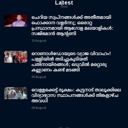
L
Latest
ചെറിയ സ്വപ്നങ്ങൾക്ക് അതീതമായി
ഫൊക്കാന വളർന്നു; ഒരൊറ്റ
പ്രസ്ഥാനമായി ആഗോള മലയാളികൾ:
സജിമോൻ ആന്റണി
10 August
റൊണാള്‍ഡോയുടെ വ്യാജ വിവാഹം!
പള്ളിയില്‍ തടിച്ചുകൂടിയത്
പതിനായിരങ്ങള്‍; ഒടുവില്‍ മറ്റൊരു
കല്ല്യാണം കണ്ട് മടങ്ങി
09 August
വെള്ളക്കെട്ട് രൂക്ഷം: കുട്ടനാട് താലൂക്കിലെ
വിദ്യാഭ്യാസ സ്ഥാപനങ്ങള്‍ക്ക് തിങ്കളാഴ്ച
അവധി
09 August