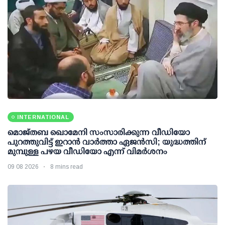
INTERNATIONAL
മൊജ്തബ ഖൊമേനി സംസാരിക്കുന്ന വീഡിയോ
പുറത്തുവിട്ട് ഇറാന്‍ വാര്‍ത്താ ഏജന്‍സി; യുദ്ധത്തിന്
മുമ്പുള്ള പഴയ വീഡിയോ എന്ന് വിമര്‍ശനം
09 08 2026
8 mins read