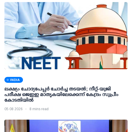
INDIA
ലക്ഷ്യം ചോദ്യപേപ്പര്‍ ചോര്‍ച്ച തടയല്‍; നീറ്റ്-യുജി
പരീക്ഷ ജെഇഇ മാതൃകയിലേക്കെന്ന് കേന്ദ്രം സുപ്രീം
കോടതിയില്‍
05 08 2026
8 mins read