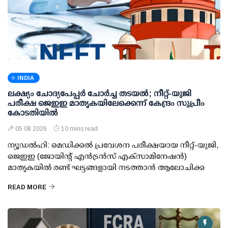
INDIA
ലക്ഷ്യം ചോദ്യപേപ്പര്‍ ചോര്‍ച്ച തടയല്‍; നീറ്റ്-യുജി
പരീക്ഷ ജെഇഇ മാതൃകയിലേക്കെന്ന് കേന്ദ്രം സുപ്രീം
കോടതിയില്‍
05 08 2026
10 mins read
ന്യൂഡല്‍ഹി: മെഡിക്കല്‍ പ്രവേശന പരീക്ഷയായ നീറ്റ്-യുജി,
ജെഇഇ (ജോയിന്റ് എന്‍ട്രന്‍സ് എക്‌സാമിനേഷന്‍)
മാതൃകയില്‍ രണ്ട് ഘട്ടങ്ങളായി നടത്താന്‍ ആലോചിക്ക
READ MORE