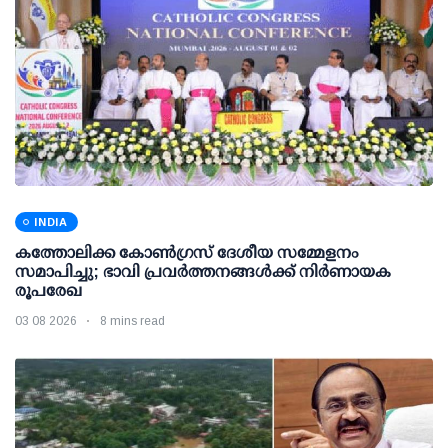
INDIA
കത്തോലിക്ക കോൺഗ്രസ് ദേശീയ സമ്മേളനം
സമാപിച്ചു; ഭാവി പ്രവർത്തനങ്ങൾക്ക് നിർണായക
രൂപരേഖ
03 08 2026
8 mins read