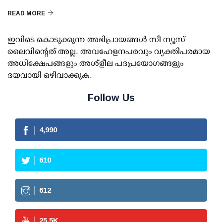
READ MORE
ഇവിടെ കൊടുക്കുന്ന അഭിപ്രായങ്ങള്‍ സീ ന്യൂസ്
ലൈവിന്റെത് അല്ല. അവഹേളനപരവും വ്യക്തിപരമായ
അധിക്ഷേപങ്ങളും അശ്‌ളീല പദപ്രയോഗങ്ങളും
ദയവായി ഒഴിവാക്കുക.
Follow Us
4,990
610
612
25.5
K