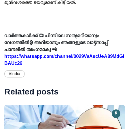
മുന്‍വശത്തെ ടയറുമാണ് കിട്ടിയത്.
വാർത്തകൾക്ക് 📺 പിന്നിലെ സത്യമറിയാനും
വേഗത്തിൽ⌚ അറിയാനും ഞങ്ങളുടെ വാട്ട്സാപ്പ്
ചാനലിൽ അംഗമാകൂ 📲
https://whatsapp.com/channel/0029VaAscUeA89MdGi
BAUc26
#India
Related posts