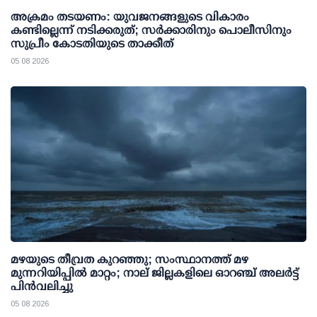
അക്രമം തടയണം: യുവജനങ്ങളുടെ വികാരം
കണ്ടില്ലെന്ന് നടിക്കരുത്; സര്‍ക്കാരിനും പൊലീസിനും
സുപ്രീം കോടതിയുടെ താക്കീത്
05 08 2026
മഴയുടെ തീവ്രത കുറഞ്ഞു; സംസ്ഥാനത്ത് മഴ
മുന്നറിയിപ്പിൽ മാറ്റം; നാല് ജില്ലകളിലെ ഓറഞ്ച് അലർട്ട്
പിൻവലിച്ചു
05 08 2026