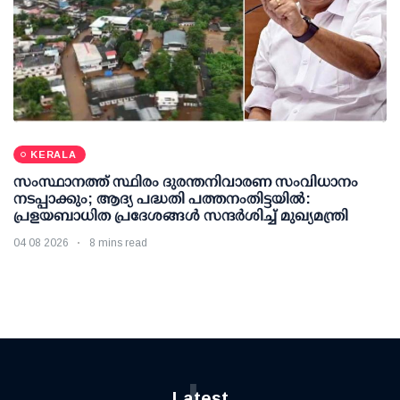
KERALA
സംസ്ഥാനത്ത് സ്ഥിരം ദുരന്തനിവാരണ സംവിധാനം
നടപ്പാക്കും; ആദ്യ പദ്ധതി പത്തനംതിട്ടയില്‍:
പ്രളയബാധിത പ്രദേശങ്ങള്‍ സന്ദര്‍ശിച്ച് മുഖ്യമന്ത്രി
04 08 2026
8 mins read
L
Latest