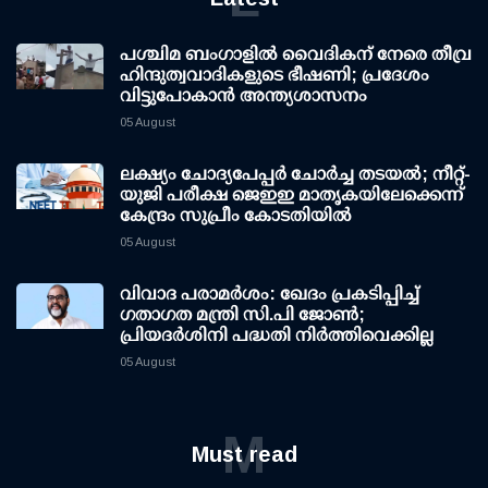
പശ്ചിമ ബംഗാളിൽ വൈദികന് നേരെ തീവ്ര
ഹിന്ദുത്വവാദികളുടെ ഭീഷണി; പ്രദേശം
വിട്ടുപോകാൻ അന്ത്യശാസനം
05 August
ലക്ഷ്യം ചോദ്യപേപ്പര്‍ ചോര്‍ച്ച തടയല്‍; നീറ്റ്-
യുജി പരീക്ഷ ജെഇഇ മാതൃകയിലേക്കെന്ന്
കേന്ദ്രം സുപ്രീം കോടതിയില്‍
05 August
വിവാദ പരാമര്‍ശം: ഖേദം പ്രകടിപ്പിച്ച്
ഗതാഗത മന്ത്രി സി.പി ജോണ്‍;
പ്രിയദര്‍ശിനി പദ്ധതി നിര്‍ത്തിവെക്കില്ല
05 August
M
Must read