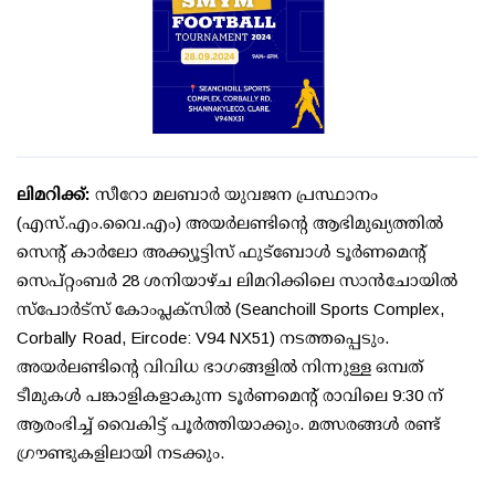
ലിമറിക്ക്:
സീറോ മലബാർ യുവജന പ്രസ്ഥാനം
(എസ്.എം.വൈ.എം) അയർലണ്ടിന്റെ ആഭിമുഖ്യത്തിൽ
സെൻ്റ് കാർലോ അക്ക്യൂട്ടിസ് ഫുട്ബോൾ ടൂർണമെന്റ്
സെപ്റ്റംബർ 28 ശനിയാഴ്ച ലിമറിക്കിലെ സാൻചോയിൽ
സ്പോർട്സ് കോംപ്ലക്സിൽ (Seanchoill Sports Complex,
Corbally Road, Eircode: V94 NX51) നടത്തപ്പെടും.
അയർലണ്ടിന്റെ വിവിധ ഭാഗങ്ങളിൽ നിന്നുള്ള ഒമ്പത്
ടീമുകൾ പങ്കാളികളാകുന്ന ടൂർണമെന്റ് രാവിലെ 9:30 ന്
ആരംഭിച്ച് വൈകിട്ട് പൂർത്തിയാക്കും. മത്സരങ്ങൾ രണ്ട്
ഗ്രൗണ്ടുകളിലായി നടക്കും.