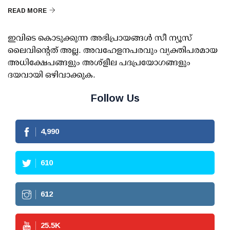
READ MORE
ഇവിടെ കൊടുക്കുന്ന അഭിപ്രായങ്ങള്‍ സീ ന്യൂസ്
ലൈവിന്റെത് അല്ല. അവഹേളനപരവും വ്യക്തിപരമായ
അധിക്ഷേപങ്ങളും അശ്‌ളീല പദപ്രയോഗങ്ങളും
ദയവായി ഒഴിവാക്കുക.
Follow Us
4,990
610
612
25.5
K