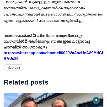
പങ്കെടുക്കാൻ മാത്രമല്ല, ഈ ആവേശകരമായ
മാമാങ്കത്തിൽ പങ്കെടുക്കുന്നവർക്ക് ആവേശവും
പ്രോത്സാഹനവുമായി കുടുംബാംഗങ്ങളും സുഹൃത്തുക്കളും
എത്തിച്ചേരണമെന്ന് സംഘാടകർ അഭ്യർത്ഥിച്ചു.
വാർത്തകൾക്ക് 📺 പിന്നിലെ സത്യമറിയാനും
വേഗത്തിൽ⌚ അറിയാനും ഞങ്ങളുടെ വാട്ട്സാപ്പ്
ചാനലിൽ അംഗമാകൂ 📲
https://whatsapp.com/channel/0029VaAscUeA89MdGi
BAUc26
#Europe
Related posts