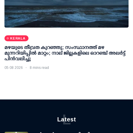
KERALA
മഴയുടെ തീവ്രത കുറഞ്ഞു; സംസ്ഥാനത്ത് മഴ
മുന്നറിയിപ്പിൽ മാറ്റം; നാല് ജില്ലകളിലെ ഓറഞ്ച് അലർട്ട്
പിൻവലിച്ചു
05 08 2026
8 mins read
L
Latest