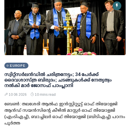
EUROPE
സ്വിറ്റ്സർലൻഡിൽ ചരിത്രനേട്ടം; 34 പേർക്ക്
ദൈവശാസ്ത്ര ബിരുദം; ചടങ്ങുകൾക്ക് നേതൃത്വം
നൽകി മാർ ജോസഫ് പാംപ്ലാനി
10 06 2026
10 mins read
ബേൺ: തലശേരി ആൽഫ ഇൻസ്റ്റിറ്റ്യൂട്ട് ഓഫ് തിയോളജി
ആൻഡ് സയൻസിന്റെ കീഴിൽ മാസ്റ്റർ ഓഫ് തിയോളജി
(എംടിഎച്ച്), ബാച്ചിലർ ഓഫ് തിയോളജി (ബി‌ടിഎച്ച്) പഠനം
പൂർത്ത