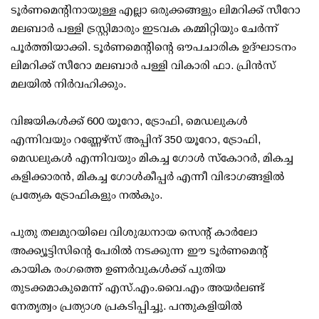
ടൂർണമെന്റിനായുള്ള എല്ലാ ഒരുക്കങ്ങളും ലിമറിക്ക് സീറോ
മലബാർ പള്ളി ട്രസ്റ്റിമാരും ഇടവക കമ്മിറ്റിയും ചേർന്ന്
പൂർത്തിയാക്കി. ടൂർണമെൻ്റിൻ്റെ ഔപചാരിക ഉദ്ഘാടനം
ലിമറിക്ക് സീറോ മലബാർ പള്ളി വികാരി ഫാ. പ്രിൻസ്
മലയിൽ നിർവഹിക്കും.
വിജയികൾക്ക് 600 യൂറോ, ട്രോഫി, മെഡലുകൾ
എന്നിവയും റണ്ണേഴ്സ് അപ്പിന് 350 യൂറോ, ട്രോഫി,
മെഡലുകൾ എന്നിവയും മികച്ച ഗോൾ സ്‌കോറർ, മികച്ച
കളിക്കാരൻ, മികച്ച ഗോൾകീപ്പർ എന്നീ വിഭാഗങ്ങളിൽ
പ്രത്യേക ട്രോഫികളും നൽകും.
പുതു തലമുറയിലെ വിശുദ്ധനായ സെന്റ് കാർലോ
അക്ക്യൂട്ടിസിന്റെ പേരിൽ നടക്കുന്ന ഈ ടൂർണമെന്റ്
കായിക രംഗത്തെ ഉണർവുകൾക്ക് പുതിയ
തുടക്കമാകുമെന്ന് എസ്.എം.വൈ.എം അയർലണ്ട്
നേതൃത്വം പ്രത്യാശ പ്രകടിപ്പിച്ചു. പന്തുകളിയിൽ