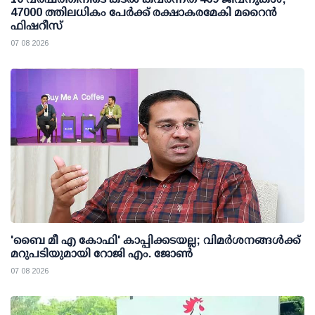
47000 ത്തിലധികം പേര്‍ക്ക് രക്ഷാകരമേകി മറൈന്‍
ഫിഷറീസ്
07 08 2026
'ബൈ മീ എ കോഫി' കാപ്പിക്കടയല്ല; വിമര്‍ശനങ്ങള്‍ക്ക്
മറുപടിയുമായി റോജി എം. ജോണ്‍
07 08 2026