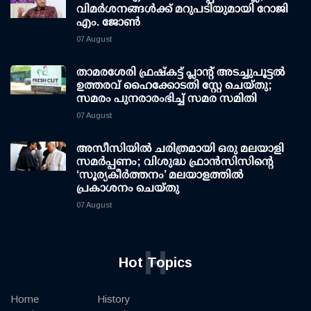
വിമര്‍ശനങ്ങള്‍ക്ക് മറുപടിയുമായി റോജി
എം. ജോണ്‍
07 August
താമരശേരി ഫ്രഷ്കട്ട് പ്ലാന്റ് അടച്ചുപൂട്ടൽ
ഉത്തരവ് ഹൈക്കോടതി സ്റ്റേ ചെയ്തു;
സമരം പുനരാരംഭിച്ച് സമര സമിതി
07 August
അസീസിയിൽ ചരിത്രമായി ഒരു മലയാളി
സമർപ്പണം; വിശുദ്ധ ഫ്രാൻസിസിന്റെ
‘സൂര്യകീർത്തനം’ മലയാളത്തിൽ
പ്രകാശനം ചെയ്തു
07 August
H
Hot Topics
Home
History