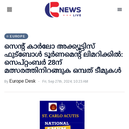
EUROPE
സെൻ്റ് കാർലോ അക്ക്യൂട്ടിസ്
ഫുട്ബോൾ ടൂർണമെന്റ് ലിമറിക്കിൽ:
സെപ്റ്റംബർ 28ന്
മത്സരത്തിനിറങ്ങുക ഒമ്പത് ടീമുകൾ
Europe Desk
By
Fri, Sep 27th, 2024, 10:23 AM