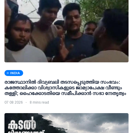
INDIA
രാജസ്ഥാനിൽ ദിവ്യബലി തടസപ്പെടുത്തിയ സംഭവം:
കത്തോലിക്കാ വിശ്വാസികളുടെ ജാമ്യാപേക്ഷ വീണ്ടും
തള്ളി; ഹൈക്കോടതിയെ സമീപിക്കാൻ സഭാ നേതൃത്വം
07 08 2026
8 mins read