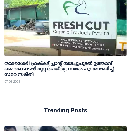
താമരശേരി ഫ്രഷ്കട്ട് പ്ലാന്റ് അടച്ചുപൂട്ടൽ ഉത്തരവ്
ഹൈക്കോടതി സ്റ്റേ ചെയ്തു; സമരം പുനരാരംഭിച്ച്
സമര സമിതി
07 08 2026
Trending Posts