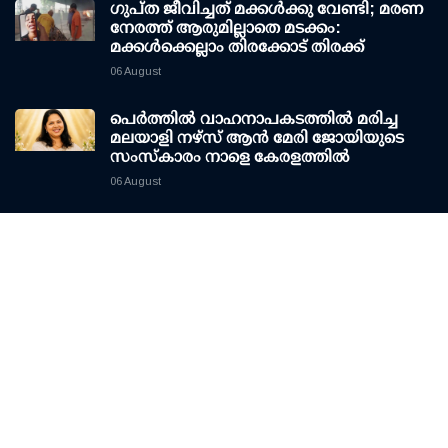
ഗുപ്ത ജീവിച്ചത് മക്കള്‍ക്കു വേണ്ടി; മരണ
നേരത്ത് ആരുമില്ലാതെ മടക്കം:
മക്കള്‍ക്കെല്ലാം തിരക്കോട് തിരക്ക്
06 August
പെർത്തിൽ വാഹനാപകടത്തിൽ മരിച്ച
മലയാളി നഴ്സ് ആൻ മേരി ജോയിയുടെ
സംസ്കാരം നാളെ കേരളത്തിൽ
06 August
H
Hot Topics
Home
History
Kerala
Travel
India
Sports
International
Business
Art
Education
Culture
Youth