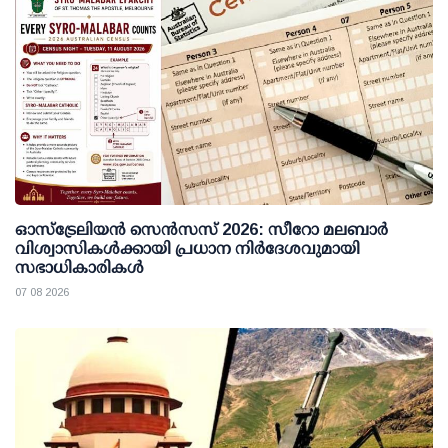
ഓസ്ട്രേലിയൻ സെൻസസ് 2026: സീറോ മലബാർ
വിശ്വാസികൾക്കായി പ്രധാന നിർദേശവുമായി
സഭാധികാരികൾ
07 08 2026