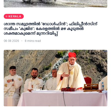
KERALA
ശാന്ത സമുദ്രത്തില്‍ 'ഡോള്‍ഫിന്‍'; ഫിലിപ്പീന്‍സിന്
സമീപം 'കുജിര': കേരളത്തില്‍ മഴ കൂടുതല്‍
ശക്തമാകുമെന്ന് മുന്നറിയിപ്പ്
06 08 2026
8 mins read