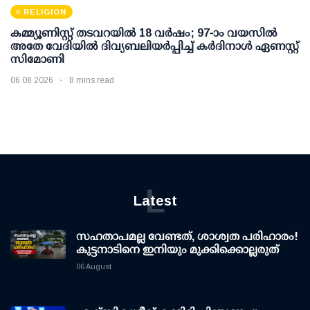
RELIGION
കമ്മ്യൂണിസ്റ്റ് തടവറയില്‍ 18 വര്‍ഷം; 97-ാം വയസില്‍
അതേ വേദിയില്‍ ദിവ്യബലിയര്‍പ്പിച്ച് കര്‍ദിനാള്‍ ഏണസ്റ്റ്
സിമോണി
06 08 2026
8 mins read
L
Latest
സഹതാപമല്ല വേണ്ടത്, ശാശ്വത പരിഹാരം!
കുട്ടനാടിനെ ഇനിയും മുക്കിക്കൊല്ലരുത്
06 August