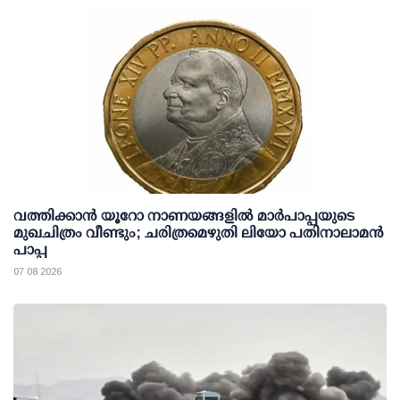
വത്തിക്കാൻ യൂറോ നാണയങ്ങളിൽ മാർപാപ്പയുടെ
മുഖചിത്രം വീണ്ടും; ചരിത്രമെഴുതി ലിയോ പതിനാലാമൻ
പാപ്പ
07 08 2026