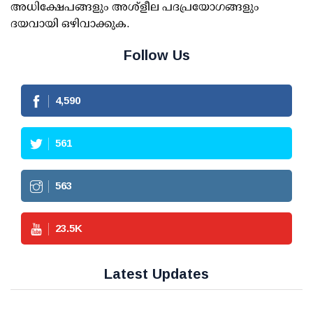
അധിക്ഷേപങ്ങളും അശ്‌ളീല പദപ്രയോഗങ്ങളും
ദയവായി ഒഴിവാക്കുക.
Follow Us
4,990
610
612
25.5
K
Latest Updates