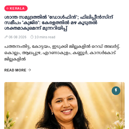
KERALA
ശാന്ത സമുദ്രത്തില്‍ 'ഡോള്‍ഫിന്‍'; ഫിലിപ്പീന്‍സിന്
സമീപം 'കുജിര': കേരളത്തില്‍ മഴ കൂടുതല്‍
ശക്തമാകുമെന്ന് മുന്നറിയിപ്പ്
06 08 2026
10 mins read
പത്തനംതിട്ട, കോട്ടയം, ഇടുക്കി ജില്ലകളില്‍ റെഡ് അലര്‍ട്ട്.
കൊല്ലം, ആലപ്പുഴ, എറണാകുളം, കണ്ണൂര്‍, കാസര്‍കോട്
ജില്ലകളില്‍
READ MORE