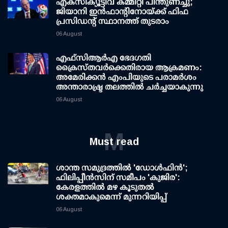
എക്സിക്യൂട്ടീവ് കമ്മിറ്റി പിന്തുണച്ചു;
ജിയാനി ഇന്‍ഫാന്റിനോയ്ക്ക് ഫിഫ
പ്രസിഡന്റ് സ്ഥാനത്ത് തുടരാം
06 August
എഫ്‌സി‌ആര്‍‌എ ഭേദഗതി
ക്രൈസ്തവർക്കെതിരായ ആക്രമണം:
അമേരിക്കൻ എംപിയുടെ പരാമർശം
അന്താരാഷ്ട്ര തലത്തിൽ ചർച്ചയാകുന്നു
06 August
M
Must read
ശാന്ത സമുദ്രത്തില്‍ 'ഡോള്‍ഫിന്‍';
ഫിലിപ്പീന്‍സിന് സമീപം 'കുജിര':
കേരളത്തില്‍ മഴ കൂടുതല്‍
ശക്തമാകുമെന്ന് മുന്നറിയിപ്പ്
06 August