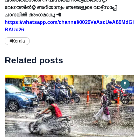
വേഗത്തിൽ⌚ അറിയാനും ഞങ്ങളുടെ വാട്ട്സാപ്പ്
ചാനലിൽ അംഗമാകൂ 📲
https://whatsapp.com/channel/0029VaAscUeA89MdGi
BAUc26
#Kerala
Related posts