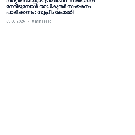
വിദ്യാര്‍ഥികളുടെ പ്രതിഷേധ സമരങ്ങള്‍
നേരിടുമ്പോള്‍ അധികൃതര്‍ സംയമനം
പാലിക്കണം: സുപ്രീം കോടതി
05 08 2026
8 mins read