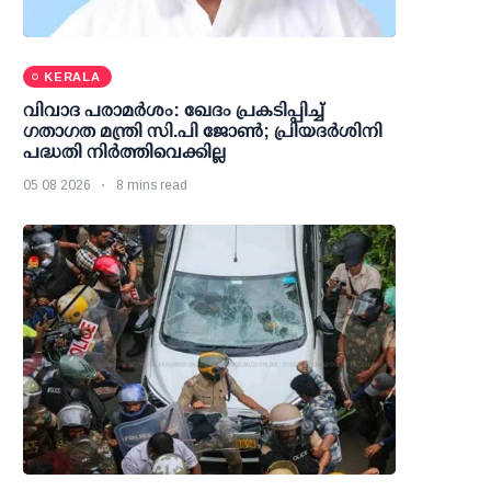
KERALA
വിവാദ പരാമര്‍ശം: ഖേദം പ്രകടിപ്പിച്ച്
ഗതാഗത മന്ത്രി സി.പി ജോണ്‍; പ്രിയദര്‍ശിനി
പദ്ധതി നിര്‍ത്തിവെക്കില്ല
05 08 2026
8 mins read