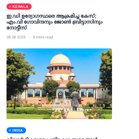
KERALA
ഇ.ഡി ഉദ്യോഗസ്ഥരെ ആക്രമിച്ച കേസ്;
എം.വി ഗോവിന്ദനും ജോണ്‍ ബ്രിട്ടാസിനും
നോട്ടീസ്
06 08 2026
8 mins read
INDIA