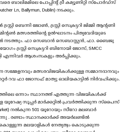
 വരെ ബാലിമമിലെ പോപ്പിൻ്റ് ട്രീ കമ്യൂണിറ്റി സ്പോർഡ്സ്
tcher Ln, Ballymun, Dublin) നടക്കും.
റ്റി ബെന്നി ജോൺ, ട്രസ്റ്റി സെക്രട്ടറി ജിമ്മി ആന്റണി
്മിന്റൺ മത്സരത്തിന്റെ ഉൽഘാടനം പിതൃവേദിയുടെ
 നടത്തും. ഫാ സെബാൻ സെബാസ്റ്റ്യന്‍, ഫാ. ബൈജു
ോഗം ട്രസ്റ്റി സെക്രട്ടറി ബിനോയി ജോസ്, SMCC
ള്ളി എന്നിവർ ആശംസകളും അർപ്പിക്കും.
പന സമ്മേളനവും മത്സരവിജയികൾക്കുള്ള സമ്മാനദാനവും
റവ ഫാ ജോസഫ് മാത്യു ഓലിയകാട്ടിൽ നിർവഹിക്കും.
തിലെ ഒന്നാം സ്ഥാനത്ത് എത്തുന്ന വിജയികൾക്ക്
യൂറേഷ്യ സൂപ്പർ മാർക്കറ്റിൽ പ്രവർത്തിക്കുന്ന സ്പൈസ്
 Supermarket) നൽകുന്ന 501 യൂറോയും സീറോ മലബാർ
്നു . രണ്ടാം സ്ഥാനക്കാർക്ക് അയർലണ്ടിൽ
ലകൊള്ളുന്ന മലയാളികൾ നേതൃത്വം കൊടുക്കുന്ന