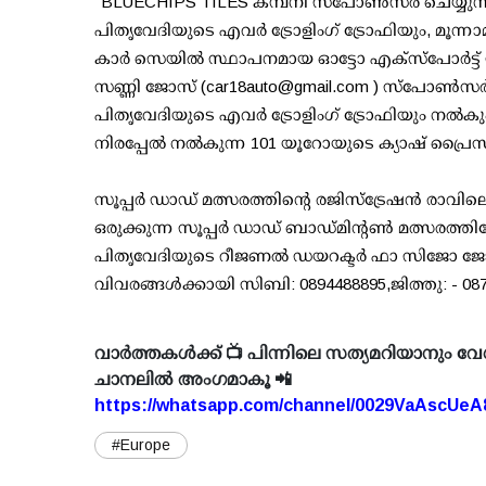
''BLUECHIPS TILES കമ്പനി സ്പോൺസർ ചെയ്യുന
പിതൃവേദിയുടെ എവർ ട്രോളിംഗ് ട്രോഫിയും, മൂന്നാ
കാർ സെയിൽ സ്ഥാപനമായ ഓട്ടോ എക്സ്പോർട്ട് ഡബിൽ 
സണ്ണി ജോസ് (
car18auto@gmail.com
) സ്പോൺസർ ച
പിതൃവേദിയുടെ എവർ ട്രോളിംഗ് ട്രോഫിയും നൽകും.
നിരപ്പേൽ നൽകുന്ന 101 യൂറോയുടെ ക്യാഷ് പ്രൈസു
സൂപ്പർ ഡാഡ് മത്സരത്തിന്റെ രജിസ്‌ട്രേഷൻ രാവില
ഒരുക്കുന്ന സൂപ്പർ ഡാഡ് ബാഡ്മിന്റൺ മത്സരത്തി
പിതൃവേദിയുടെ റീജണൽ ഡയറക്ടർ ഫാ സിജോ ജോൺ വ
വിവരങ്ങൾക്കായി സിബി: 0894488895,ജിത്തു: - 087
വാർത്തകൾക്ക് 📺 പിന്നിലെ സത്യമറിയാനും വേ
ചാനലിൽ അംഗമാകൂ 📲
https://whatsapp.com/channel/0029VaAscUe
#Europe