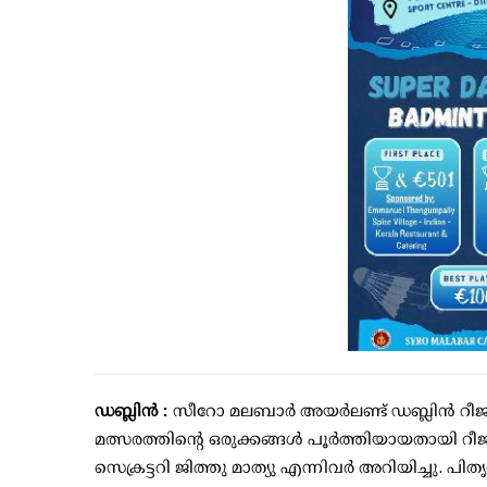
ഡബ്ലിൻ :
സീറോ മലബാർ അയർലണ്ട് ഡബ്ലിൻ റീജണ
മത്സരത്തിന്റെ ഒരുക്കങ്ങൾ പൂർത്തിയായതായി റീജ
സെക്രട്ടറി ജിത്തു മാത്യു എന്നിവർ അറിയിച്ചു. 