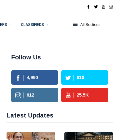
ERS
CLASSIFIEDS
All Sections
Follow Us
4,990
610
612
25.5
K
Latest Updates