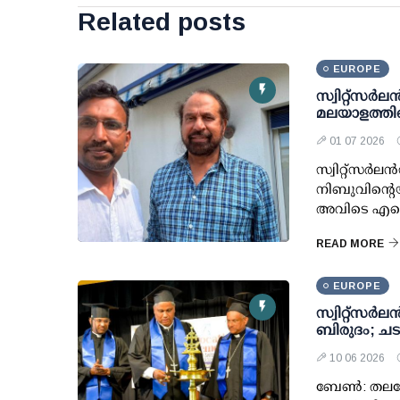
Related posts
EUROPE
സ്വിറ്റ്സർ
മലയാളത്തിന
01 07 2026
സ്വിറ്റ്സർ
നിബുവിന്റെ
അവിടെ എന്ന
READ MORE
EUROPE
സ്വിറ്റ്സർ
ബിരുദം; ചട
10 06 2026
ബേൺ: തലശേര