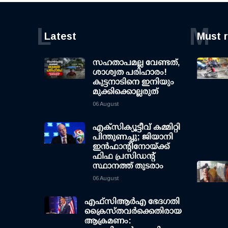
L
M
Latest
Must 
സഹതാപമല്ല വേണ്ടത്,
ശാശ്വത പരിഹാരം!
കുട്ടനാടിനെ ഇനിയും
മുക്കിക്കൊല്ലരുത്
06 August
എക്സിക്യൂട്ടീവ് കമ്മിറ്റി
പിന്തുണച്ചു; ജിയാനി
ഇന്‍ഫാന്റിനോയ്ക്ക്
ഫിഫ പ്രസിഡന്റ്
സ്ഥാനത്ത് തുടരാം
06 August
എഫ്‌സി‌ആര്‍‌എ ഭേദഗതി
ക്രൈസ്തവർക്കെതിരായ
ആക്രമണം: