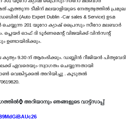
്ന 301 യൂറോ ക്യാഷ് പ്രൈസും സീറോ മലബാർ
മത് എത്തുന്ന ടീമിന് മലയാളിയുടെ നേതൃത്വത്തിൽ പ്രമുഖ
(Auto Expert Dublin -Car sales & Service) ഉടമ
െയ്യുന്ന 201 യൂറോ ക്യാഷ് പ്രൈസും സീറോ മലബാർ
 പ്ലെയർ ഓഫ് ദി ടൂർണമെന്റ് വിജയിക്ക് വിൻസന്റ്
ം ഉണ്ടായിരിക്കും.
െ കൃത്യം 9.30 ന് ആരംഭിക്കും. ഡബ്ലിൻ റീജിയൻ പിതൃവേദി
ലേക്ക് ഏവരെയും സ്വാഗതം ചെയ്യുന്നതായി
െങ്കിട്ടക്കൽ അറിയിച്ചു . കൂടുതൽ
0619820.
ഗത്തിൽ⌚ അറിയാനും ഞങ്ങളുടെ വാട്ട്സാപ്പ്
A89MdGiBAUc26