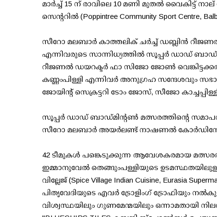
മാർച്ച് 15 ന് രാവിലെ 10 മണി മുതൽ വൈകിട്ട് നാല്
സെൻ്ററിൽ (Poppintree Community Sport Centre, Balbu
സീറോ മലബാർ കാത്തലിക് ചർച്ച് ഡബ്ലിൻ റീജണൽ ട്രസ്
എന്നിവരുടെ സാന്നിധ്യത്തിൽ സൂപ്പർ ഡാഡ് ബാഡ
റീജണൽ ഡയറക്ടർ ഫാ സിജോ ജോൺ വെങ്കിട്ടക്കൽ
കണ്ണംപിള്ളി എന്നിവർ അനുഗ്രഹ സന്ദേശവും സഭായ
ജോയിന്റ് സെക്രട്ടറി ടോം ജോസ്, സീജോ കാച്ചപ്പി
സൂപ്പർ ഡാഡ് ബാഡ്മിന്റൺ മത്സരത്തിന്റെ സമാ
സീറോ മലബാർ അയർലണ്ട് നാഷണൽ കോർഡിനേറ്റർ 
42 ടീമുകൾ പങ്കെടുക്കുന്ന ആവേശകരമായ മത്സരത്
ഇമ്മാനുവേൽ തെങ്ങുംപള്ളിയുടെ ഉടമസ്ഥതയിലുള്ള 
വില്ലേജ് (Spice Village Indian Cuisine, Eurasia
പിതൃവേദിയുടെ എവർ ട്രോളിംഗ് ട്രോഫിയും നൽകുന
വിശ്വസ്ഥയിലും ഗുണമേന്മയിലും ഒന്നാമതായി നി