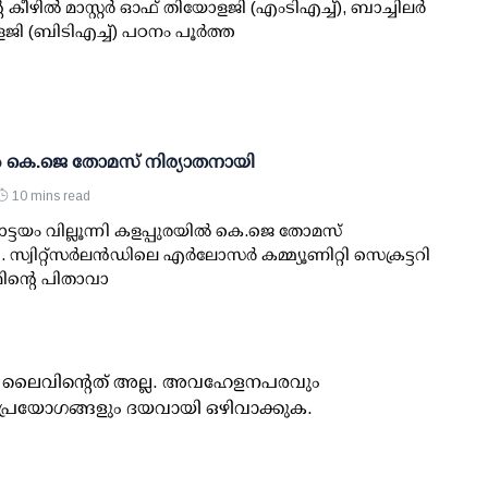
ീഴിൽ മാസ്റ്റർ ഓഫ് തിയോളജി (എംടിഎച്ച്), ബാച്ചിലർ
ി (ബി‌ടിഎച്ച്) പഠനം പൂർത്ത
്‍ കെ.ജെ തോമസ് നിര്യാതനായി
10 mins read
്ടയം വില്ലൂന്നി കളപ്പുരയില്‍ കെ.ജെ തോമസ്
സ്വിറ്റ്‌സര്‍ലന്‍ഡിലെ എര്‍ലോസര്‍ കമ്മ്യൂണിറ്റി സെക്രട്ടറി
ന്റെ പിതാവാ
ൂസ് ലൈവിന്റെത് അല്ല. അവഹേളനപരവും
പ്രയോഗങ്ങളും ദയവായി ഒഴിവാക്കുക.