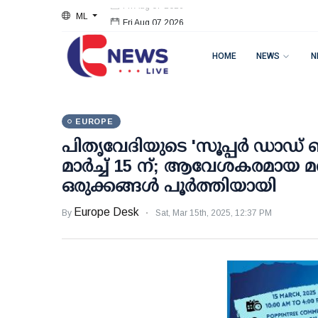
ML
Fri Aug 07 2026
HOME
NEWS
N
EUROPE
പിതൃവേദിയുടെ 'സൂപ്പർ ഡാഡ് 
മാർച്ച് 15 ന്; ആവേശകരമായ മത
ഒരുക്കങ്ങൾ പൂർത്തിയായി
Europe Desk
By
Sat, Mar 15th, 2025, 12:37 PM