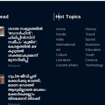
H
read
Hot Topics
ശാന്ത സമുദ്രത്തില്‍
Home
History
'ഡോള്‍ഫിന്‍';
Kerala
Travel
ഫിലിപ്പീന്‍സിന്
India
Sports
സമീപം 'കുജിര':
International
Business
കേരളത്തില്‍ മഴ
Art
Education
കൂടുതല്‍
Culture
Youth
ശക്തമാകുമെന്ന്
മുന്നറിയിപ്പ്
Literature
Cinema
Current affairs
Technology
06 August
ഗുപ്ത ജീവിച്ചത്
മക്കള്‍ക്കു വേണ്ടി;
മരണ നേരത്ത്
ആരുമില്ലാതെ മടക്കം:
മക്കള്‍ക്കെല്ലാം
തിരക്കോട് തിരക്ക്
06 August