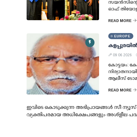
സയൻസിന്റെ ക
ഓഫ് തിയോളജ
READ MORE
EUROPE
കളപ്പുരയില
09 06 2026
കോട്ടയം: കോട
നിര്യാതനായി. 
ആലീസ് ടോമി
READ MORE
ഇവിടെ കൊടുക്കുന്ന അഭിപ്രായങ്ങള്‍ സീ ന്യ
വ്യക്തിപരമായ അധിക്ഷേപങ്ങളും അശ്‌ളീല പദ