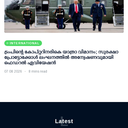
INTERNATIONAL
ട്രംപിന്റെ കോപ്റ്ററിനരികെ യാത്രാ വിമാനം; സുരക്ഷാ
പ്രോട്ടോക്കോള്‍ ലംഘനത്തില്‍ അന്വേഷണവുമായി
ഫെഡറല്‍ ഏവിയേഷന്‍
07 08 2026
8 mins read
L
Latest