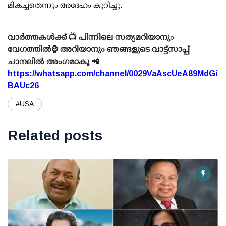
മികച്ചതെന്നും അദേഹം കുറിച്ചു.
വാർത്തകൾക്ക് 📺 പിന്നിലെ സത്യമറിയാനും
വേഗത്തിൽ⌚ അറിയാനും ഞങ്ങളുടെ വാട്ട്സാപ്പ്
ചാനലിൽ അംഗമാകൂ 📲
https://whatsapp.com/channel/0029VaAscUeA89MdGi
BAUc26
#USA
Related posts