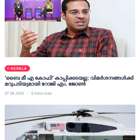
KERALA
'ബൈ മീ എ കോഫി' കാപ്പിക്കടയല്ല; വിമര്‍ശനങ്ങള്‍ക്ക്
മറുപടിയുമായി റോജി എം. ജോണ്‍
07 08 2026
8 mins read