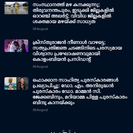
സംസ്ഥാനത്ത് മഴ കനക്കുന്നു;
തിരുവനന്തപുരം, ഇടുക്കി ജില്ലകളിൽ
ഓറഞ്ച് അലർട്ട്; വിവിധ ജില്ലകളിൽ
ശക്തമായ മഴയ്ക്ക് സാധ്യത
08 August
ക്രിസ്തുരാജൻ നീണാൾ വാഴട്ടെ;
സത്യപ്രതിജ്ഞ ചടങ്ങിനിടെ പരസ്യമായ
വിശ്വാസ പ്രഘോഷണവുമായി
കൊളംബിയൻ പ്രസിഡന്റ്
08 August
ഫൊക്കാന സാഹിത്യ പുരസ്‌കാരങ്ങള്‍
പ്രഖ്യാപിച്ചു: ഡോ. എം. അനിരുദ്ധന്‍
പുരസ്‌കാരം ഡോ. മാമ്മന്‍ സി.
ജേക്കബിനും, മറിയാമ്മ പിള്ള പുരസ്‌കാരം
ബിന്ദു കാനയ്ക്കും
08 August