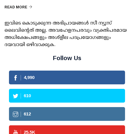
READ MORE
ഇവിടെ കൊടുക്കുന്ന അഭിപ്രായങ്ങള്‍ സീ ന്യൂസ്
ലൈവിന്റെത് അല്ല. അവഹേളനപരവും വ്യക്തിപരമായ
അധിക്ഷേപങ്ങളും അശ്‌ളീല പദപ്രയോഗങ്ങളും
ദയവായി ഒഴിവാക്കുക.
Follow Us
4,990
610
612
25.5
K