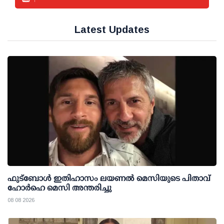
Latest Updates
ഫുട്ബോൾ ഇതിഹാസം ലയണൽ മെസിയുടെ പിതാവ്
ഹോർഹെ മെസി അന്തരിച്ചു
08 08 2026