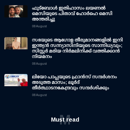
ഫുട്ബോൾ ഇതിഹാസം ലയണൽ
മെസിയുടെ പിതാവ് ഹോർഹെ മെസി
അന്തരിച്ചു
08 August
സഭയുടെ ആഗോള തീരുമാനങ്ങളിൽ ഇനി
ഇന്ത്യൻ സന്ന്യാസിനിയുടെ സാന്നിധ്യവും;
സിസ്റ്റർ മരിയ നിർമലിനിക്ക് വത്തിക്കാൻ
നിയമനം
08 August
ലിയോ പാപ്പയുടെ ഫ്രാൻസ് സന്ദർശനം
അടുത്ത മാസം; ലൂർദ്
തീർത്ഥാടനകേന്ദ്രവും സന്ദർശിക്കും
08 August
M
Must read