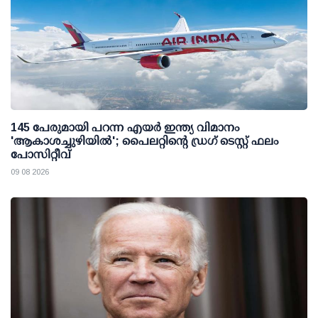
145 പേരുമായി പറന്ന എയര്‍ ഇന്ത്യ വിമാനം
'ആകാശച്ചുഴിയില്‍'; പൈലറ്റിന്റെ ഡ്രഗ് ടെസ്റ്റ് ഫലം
പോസിറ്റീവ്
09 08 2026