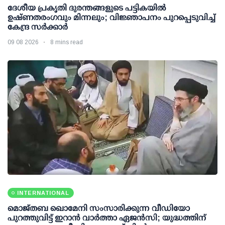
ദേശീയ പ്രകൃതി ദുരന്തങ്ങളുടെ പട്ടികയില്‍
ഉഷ്ണതരംഗവും മിന്നലും; വിജ്ഞാപനം പുറപ്പെടുവിച്ച്
കേന്ദ്ര സര്‍ക്കാര്‍
09 08 2026
8 mins read
INTERNATIONAL
മൊജ്തബ ഖൊമേനി സംസാരിക്കുന്ന വീഡിയോ
പുറത്തുവിട്ട് ഇറാന്‍ വാര്‍ത്താ ഏജന്‍സി; യുദ്ധത്തിന്