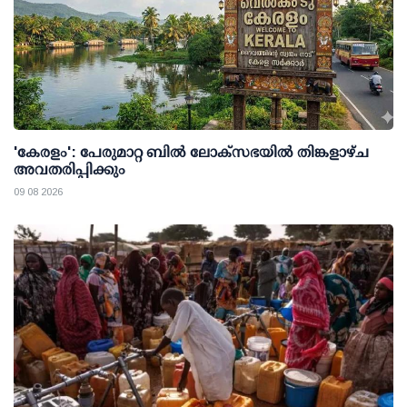
'കേരളം': പേരുമാറ്റ ബില്‍ ലോക്സഭയില്‍ തിങ്കളാഴ്ച
അവതരിപ്പിക്കും
09 08 2026