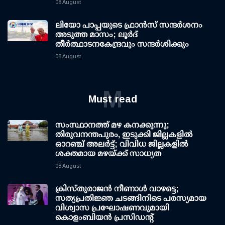
08 August
ലിയോ പാപ്പയുടെ ഫ്രാൻസ് സന്ദർശനം
അടുത്ത മാസം; ലൂർദ്
തീർത്ഥാടനകേന്ദ്രവും സന്ദർശിക്കും
08 August
M
Must read
സംസ്ഥാനത്ത് മഴ കനക്കുന്നു;
തിരുവനന്തപുരം, ഇടുക്കി ജില്ലകളിൽ
ഓറഞ്ച് അലർട്ട്; വിവിധ ജില്ലകളിൽ
ശക്തമായ മഴയ്ക്ക് സാധ്യത
08 August
ക്രിസ്തുരാജൻ നീണാൾ വാഴട്ടെ;
സത്യപ്രതിജ്ഞ ചടങ്ങിനിടെ പരസ്യമായ
വിശ്വാസ പ്രഘോഷണവുമായി
കൊളംബിയൻ പ്രസിഡന്റ്