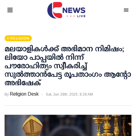
RELIGION
മലയാളികള്‍ക്ക് അഭിമാന നിമിഷം;
ലിയോ പാപ്പയില്‍ നിന്ന്
പൗരോഹിത്യം സ്വീകരിച്ച്
സുൽത്താൻപേട്ട രൂപതാം​ഗം ആന്റോ
അഭിഷേക്
Religion Desk
By
Sat, Jun 28th, 2025, 8:28 AM