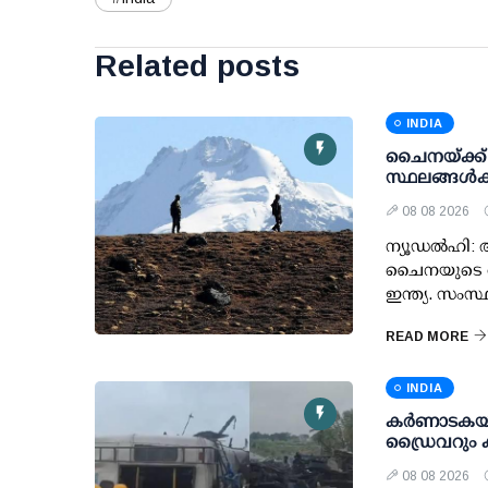
Related posts
INDIA
ചൈനയ്ക്ക്
സ്ഥലങ്ങള്‍ക
08 08 2026
ന്യൂഡല്‍ഹി:
ചൈനയുടെ തുട
ഇന്ത്യ. സംസ്
READ MORE
INDIA
കര്‍ണാടകയ
ഡ്രൈവറും കണ്
08 08 2026