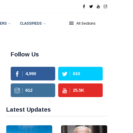
ERS
CLASSIFIEDS
All Sections
Follow Us
4,990
610
612
25.5
K
Latest Updates