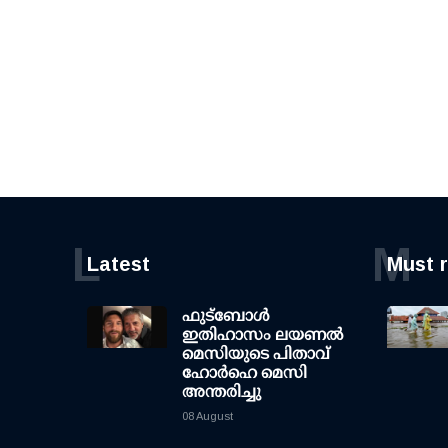
L
M
Latest
Must 
ഫുട്ബോൾ
ഇതിഹാസം ലയണൽ
മെസിയുടെ പിതാവ്
ഹോർഹെ മെസി
അന്തരിച്ചു
08 August