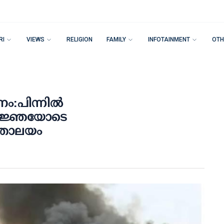
RI
VIEWS
RELIGION
FAMILY
INFOTAINMENT
OTH
:പിന്നില്‍
 അവജ്ഞയോടെ
ത്രാലയം