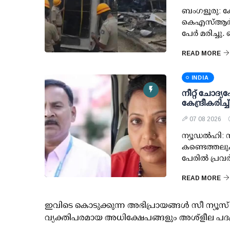
ബംഗളൂരു: ക
കെഎസ്ആര്‍ടി
പേര്‍ മരിച്ച
READ MORE
INDIA
നീറ്റ് ചോദ്യപേ
കേന്ദ്രീകരിച
07 08 2026
ന്യൂഡല്‍ഹി: ന
കണ്ടെത്തലുക
പേരില്‍ പ്രവര്
READ MORE
ഇവിടെ കൊടുക്കുന്ന അഭിപ്രായങ്ങള്‍ സീ ന്യ
വ്യക്തിപരമായ അധിക്ഷേപങ്ങളും അശ്‌ളീല പദ