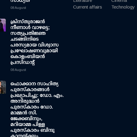
സാധ്യത
Literature
Cinema
Current affairs
Technology
08 August
ക്രിസ്തുരാജൻ
നീണാൾ വാഴട്ടെ;
സത്യപ്രതിജ്ഞ
ചടങ്ങിനിടെ
പരസ്യമായ വിശ്വാസ
പ്രഘോഷണവുമായി
കൊളംബിയൻ
പ്രസിഡന്റ്
08 August
ഫൊക്കാന സാഹിത്യ
പുരസ്‌കാരങ്ങള്‍
പ്രഖ്യാപിച്ചു: ഡോ. എം.
അനിരുദ്ധന്‍
പുരസ്‌കാരം ഡോ.
മാമ്മന്‍ സി.
ജേക്കബിനും,
മറിയാമ്മ പിള്ള
പുരസ്‌കാരം ബിന്ദു
കാനയ്ക്കും