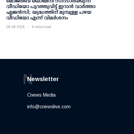
മൊജ്തബ ഖൊമേനി സംസാരിക്കുന്ന
വീഡിയോ പുറത്തുവിട്ട് ഇറാന്‍ വാര്‍ത്താ
ഏജന്‍സി; യുദ്ധത്തിന് മുമ്പുള്ള പഴയ
വീഡിയോ എന്ന് വിമര്‍ശനം
09 08 2026
8 mins read
N
Newsletter
Cnews Media
info@cnewslive.com