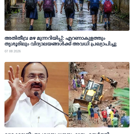
അതിതീവ്ര മഴ മുന്നറിയിപ്പ്: എറണാകുളത്തും
തൃശൂരിലും വിദ്യാലയങ്ങള്‍ക്ക് അവധി പ്രഖ്യാപിച്ചു
07 08 2026