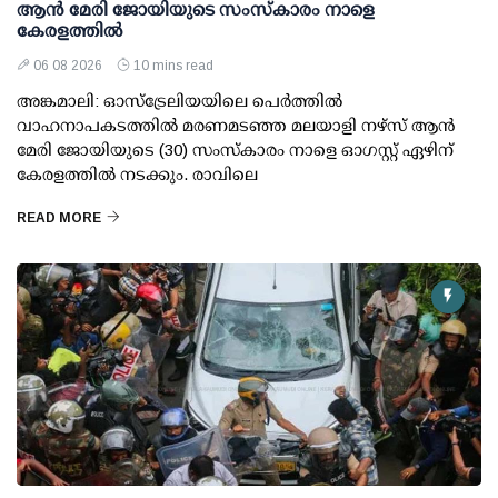
ആൻ മേരി ജോയിയുടെ സംസ്കാരം നാളെ
കേരളത്തിൽ
06 08 2026
10 mins read
അങ്കമാലി: ഓസ്‌ട്രേലിയയിലെ പെർത്തിൽ
വാഹനാപകടത്തിൽ മരണമടഞ്ഞ മലയാളി നഴ്സ് ആൻ
മേരി ജോയിയുടെ (30) സംസ്കാരം നാളെ ഓഗസ്റ്റ് ഏഴിന്
കേരളത്തിൽ നടക്കും. രാവിലെ
READ MORE