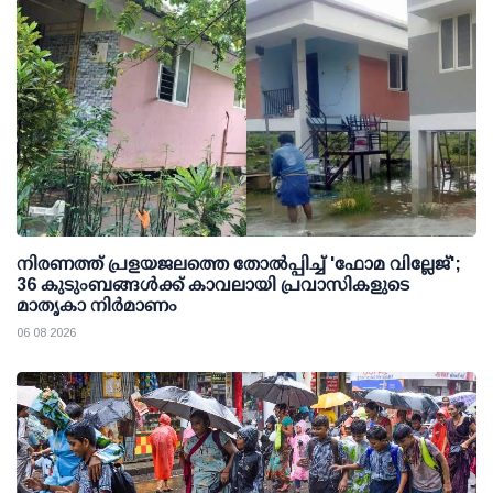
നിരണത്ത് പ്രളയജലത്തെ തോല്‍പ്പിച്ച് 'ഫോമ വില്ലേജ്';
36 കുടുംബങ്ങള്‍ക്ക് കാവലായി പ്രവാസികളുടെ
മാതൃകാ നിര്‍മാണം
06 08 2026