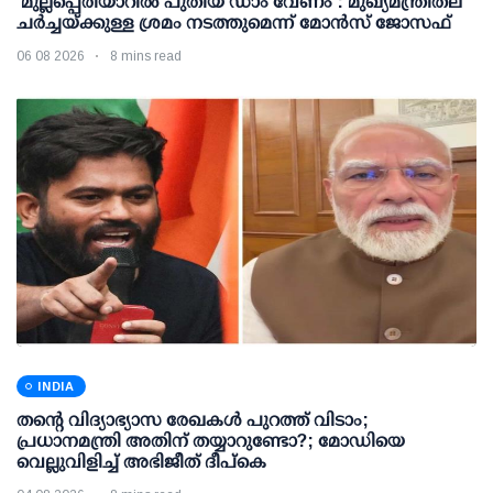
'മുല്ലപ്പെരിയാറില്‍ പുതിയ ഡാം വേണം': മുഖ്യമന്ത്രിതല
ചര്‍ച്ചയ്ക്കുള്ള ശ്രമം നടത്തുമെന്ന് മോന്‍സ് ജോസഫ്
06 08 2026
8 mins read
INDIA
തന്റെ വിദ്യാഭ്യാസ രേഖകള്‍ പുറത്ത് വിടാം;
പ്രധാനമന്ത്രി അതിന് തയ്യാറുണ്ടോ?; മോഡിയെ
വെല്ലുവിളിച്ച് അഭിജീത് ദീപ്കെ