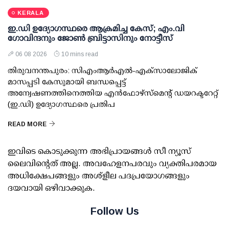
KERALA
ഇ.ഡി ഉദ്യോഗസ്ഥരെ ആക്രമിച്ച കേസ്; എം.വി
ഗോവിന്ദനും ജോണ്‍ ബ്രിട്ടാസിനും നോട്ടീസ്
06 08 2026
10 mins read
തിരുവനന്തപുരം: സിഎംആര്‍എല്‍-എക്‌സാലോജിക്
മാസപ്പടി കേസുമായി ബന്ധപ്പെട്ട്
അന്വേഷണത്തിനെത്തിയ എന്‍ഫോഴ്സ്മെന്റ് ഡയറക്ടറേറ്റ്
(ഇ.ഡി) ഉദ്യോഗസ്ഥരെ പ്രതിപ
READ MORE
ഇവിടെ കൊടുക്കുന്ന അഭിപ്രായങ്ങള്‍ സീ ന്യൂസ്
ലൈവിന്റെത് അല്ല. അവഹേളനപരവും വ്യക്തിപരമായ
അധിക്ഷേപങ്ങളും അശ്‌ളീല പദപ്രയോഗങ്ങളും
ദയവായി ഒഴിവാക്കുക.
Follow Us