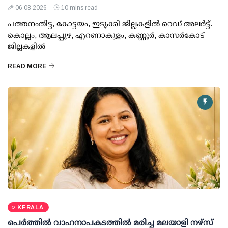
06 08 2026
10 mins read
പത്തനംതിട്ട, കോട്ടയം, ഇടുക്കി ജില്ലകളില്‍ റെഡ് അലര്‍ട്ട്.
കൊല്ലം, ആലപ്പുഴ, എറണാകുളം, കണ്ണൂര്‍, കാസര്‍കോട്
ജില്ലകളില്‍
READ MORE
KERALA
പെർത്തിൽ വാഹനാപകടത്തിൽ മരിച്ച മലയാളി നഴ്സ്