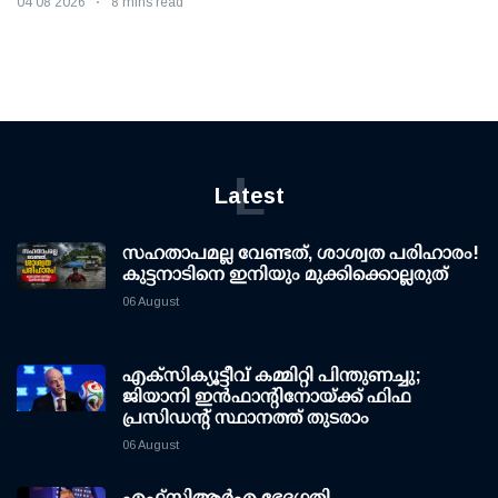
04 08 2026
8 mins read
L
Latest
സഹതാപമല്ല വേണ്ടത്, ശാശ്വത പരിഹാരം!
കുട്ടനാടിനെ ഇനിയും മുക്കിക്കൊല്ലരുത്
06 August
എക്സിക്യൂട്ടീവ് കമ്മിറ്റി പിന്തുണച്ചു;
ജിയാനി ഇന്‍ഫാന്റിനോയ്ക്ക് ഫിഫ
പ്രസിഡന്റ് സ്ഥാനത്ത് തുടരാം
06 August
എഫ്‌സി‌ആര്‍‌എ ഭേദഗതി