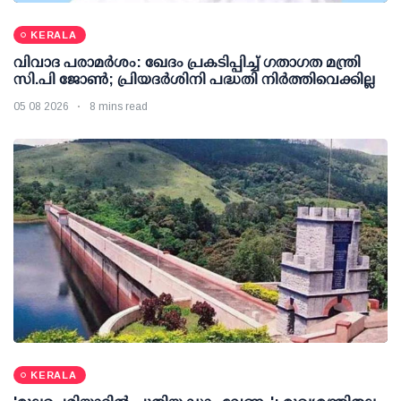
KERALA
വിവാദ പരാമര്‍ശം: ഖേദം പ്രകടിപ്പിച്ച് ഗതാഗത മന്ത്രി
സി.പി ജോണ്‍; പ്രിയദര്‍ശിനി പദ്ധതി നിര്‍ത്തിവെക്കില്ല
05 08 2026
8 mins read
KERALA