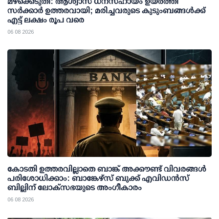
മഴക്കെടുതി: ആശ്വാസ ധനസഹായം ഉയര്‍ത്തി
സര്‍ക്കാര്‍ ഉത്തരവായി; മരിച്ചവരുടെ കുടുംബങ്ങള്‍ക്ക്
എട്ട് ലക്ഷം രൂപ വരെ
06 08 2026
കോടതി ഉത്തരവില്ലാതെ ബാങ്ക് അക്കൗണ്ട് വിവരങ്ങള്‍
പരിശോധിക്കാം: ബാങ്കേഴ്സ് ബുക്ക് എവിഡന്‍സ്
ബില്ലിന് ലോക്സഭയുടെ അംഗീകാരം
06 08 2026