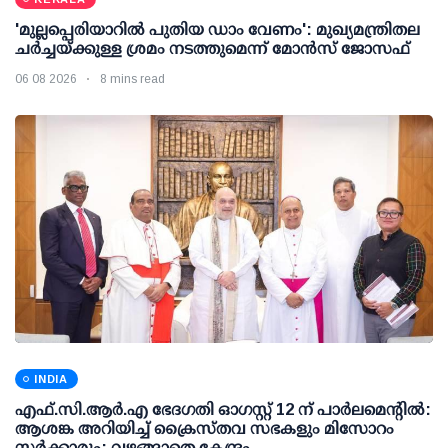
'മുല്ലപ്പെരിയാറില്‍ പുതിയ ഡാം വേണം': മുഖ്യമന്ത്രിതല
ചര്‍ച്ചയ്ക്കുള്ള ശ്രമം നടത്തുമെന്ന് മോന്‍സ് ജോസഫ്
06 08 2026
8 mins read
INDIA
എഫ്.സി.ആര്‍.എ ഭേദഗതി ഓഗസ്റ്റ് 12 ന് പാര്‍ലമെന്റില്‍:
ആശങ്ക അറിയിച്ച് ക്രൈസ്തവ സഭകളും മിസോറം
സര്‍ക്കാരും; വഴങ്ങാതെ കേന്ദ്രം