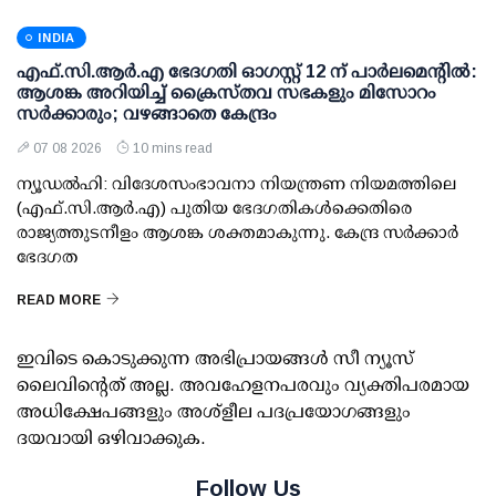
INDIA
എഫ്.സി.ആര്‍.എ ഭേദഗതി ഓഗസ്റ്റ് 12 ന് പാര്‍ലമെന്റില്‍:
ആശങ്ക അറിയിച്ച് ക്രൈസ്തവ സഭകളും മിസോറം
സര്‍ക്കാരും; വഴങ്ങാതെ കേന്ദ്രം
07 08 2026
10 mins read
ന്യൂഡല്‍ഹി: വിദേശസംഭാവനാ നിയന്ത്രണ നിയമത്തിലെ
(എഫ്.സി.ആര്‍.എ) പുതിയ ഭേദഗതികള്‍ക്കെതിരെ
രാജ്യത്തുടനീളം ആശങ്ക ശക്തമാകുന്നു. കേന്ദ്ര സര്‍ക്കാര്‍
ഭേദഗത
READ MORE
ഇവിടെ കൊടുക്കുന്ന അഭിപ്രായങ്ങള്‍ സീ ന്യൂസ്
ലൈവിന്റെത് അല്ല. അവഹേളനപരവും വ്യക്തിപരമായ
അധിക്ഷേപങ്ങളും അശ്‌ളീല പദപ്രയോഗങ്ങളും
ദയവായി ഒഴിവാക്കുക.
Follow Us