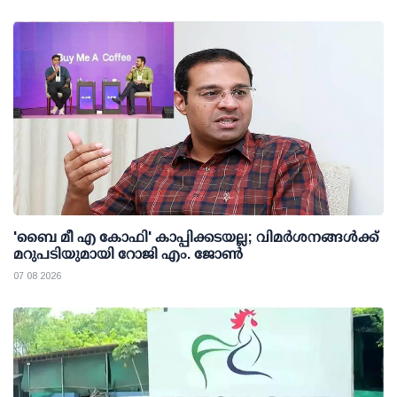
'ബൈ മീ എ കോഫി' കാപ്പിക്കടയല്ല; വിമര്‍ശനങ്ങള്‍ക്ക്
മറുപടിയുമായി റോജി എം. ജോണ്‍
07 08 2026