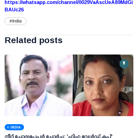
https://whatsapp.com/channel/0029VaAscUeA89MdGi
BAUc26
#India
Related posts
INDIA
നീറ്റ് ചോദ്യപേപ്പര്‍ ചോര്‍ച്ച: 'ഫിഫ വേള്‍ഡ് കപ്പ്'