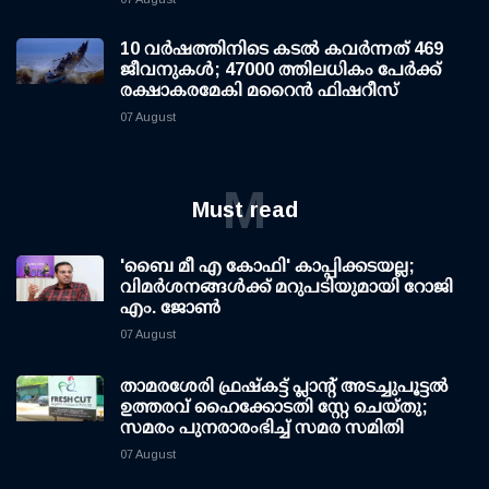
10 വര്‍ഷത്തിനിടെ കടല്‍ കവര്‍ന്നത് 469
ജീവനുകള്‍; 47000 ത്തിലധികം പേര്‍ക്ക്
രക്ഷാകരമേകി മറൈന്‍ ഫിഷറീസ്
07 August
M
Must read
'ബൈ മീ എ കോഫി' കാപ്പിക്കടയല്ല;
വിമര്‍ശനങ്ങള്‍ക്ക് മറുപടിയുമായി റോജി
എം. ജോണ്‍
07 August
താമരശേരി ഫ്രഷ്കട്ട് പ്ലാന്റ് അടച്ചുപൂട്ടൽ
ഉത്തരവ് ഹൈക്കോടതി സ്റ്റേ ചെയ്തു;
സമരം പുനരാരംഭിച്ച് സമര സമിതി
07 August