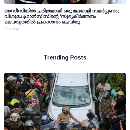
അസീസിയിൽ ചരിത്രമായി ഒരു മലയാളി സമർപ്പണം;
വിശുദ്ധ ഫ്രാൻസിസിന്റെ ‘സൂര്യകീർത്തനം’
മലയാളത്തിൽ പ്രകാശനം ചെയ്തു
07 08 2026
Trending Posts