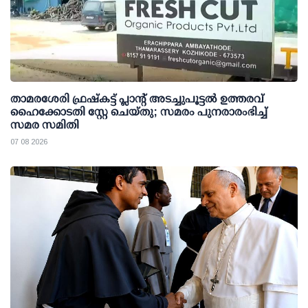
താമരശേരി ഫ്രഷ്കട്ട് പ്ലാന്റ് അടച്ചുപൂട്ടൽ ഉത്തരവ്
ഹൈക്കോടതി സ്റ്റേ ചെയ്തു; സമരം പുനരാരംഭിച്ച്
സമര സമിതി
07 08 2026