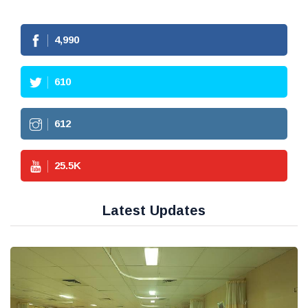
4,990
610
612
25.5
K
Latest Updates