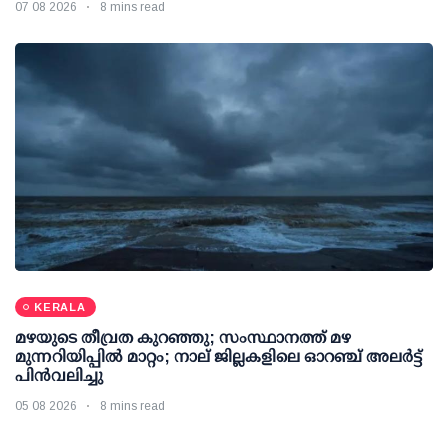
07 08 2026
8 mins read
KERALA
മഴയുടെ തീവ്രത കുറഞ്ഞു; സംസ്ഥാനത്ത് മഴ
മുന്നറിയിപ്പിൽ മാറ്റം; നാല് ജില്ലകളിലെ ഓറഞ്ച് അലർട്ട്
പിൻവലിച്ചു
05 08 2026
8 mins read