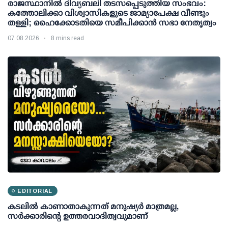
രാജസ്ഥാനിൽ ദിവ്യബലി തടസപ്പെടുത്തിയ സംഭവം:
കത്തോലിക്കാ വിശ്വാസികളുടെ ജാമ്യാപേക്ഷ വീണ്ടും
തള്ളി; ഹൈക്കോടതിയെ സമീപിക്കാൻ സഭാ നേതൃത്വം
07 08 2026
8 mins read
EDITORIAL
കടലിൽ കാണാതാകുന്നത് മനുഷ്യർ മാത്രമല്ല,
സർക്കാരിന്റെ ഉത്തരവാദിത്വവുമാണ്