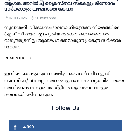
ആശങ്ക അറിയിച്ച് ക്രൈസ്തവ സഭകളും മിസോറം
സര്‍ക്കാരും; വഴങ്ങാതെ കേന്ദ്രം
07 08 2026
10 mins read
ന്യൂഡല്‍ഹി: വിദേശസംഭാവനാ നിയന്ത്രണ നിയമത്തിലെ
(എഫ്.സി.ആര്‍.എ) പുതിയ ഭേദഗതികള്‍ക്കെതിരെ
രാജ്യത്തുടനീളം ആശങ്ക ശക്തമാകുന്നു. കേന്ദ്ര സര്‍ക്കാര്‍
ഭേദഗത
READ MORE
ഇവിടെ കൊടുക്കുന്ന അഭിപ്രായങ്ങള്‍ സീ ന്യൂസ്
ലൈവിന്റെത് അല്ല. അവഹേളനപരവും വ്യക്തിപരമായ
അധിക്ഷേപങ്ങളും അശ്‌ളീല പദപ്രയോഗങ്ങളും
ദയവായി ഒഴിവാക്കുക.
Follow Us
4,990