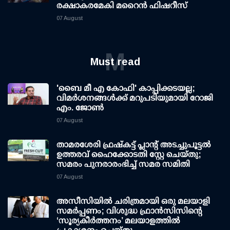
രക്ഷാകരമേകി മറൈന്‍ ഫിഷറീസ്
07 August
M
Must read
'ബൈ മീ എ കോഫി' കാപ്പിക്കടയല്ല;
വിമര്‍ശനങ്ങള്‍ക്ക് മറുപടിയുമായി റോജി
എം. ജോണ്‍
07 August
താമരശേരി ഫ്രഷ്കട്ട് പ്ലാന്റ് അടച്ചുപൂട്ടൽ
ഉത്തരവ് ഹൈക്കോടതി സ്റ്റേ ചെയ്തു;
സമരം പുനരാരംഭിച്ച് സമര സമിതി
07 August
അസീസിയിൽ ചരിത്രമായി ഒരു മലയാളി
സമർപ്പണം; വിശുദ്ധ ഫ്രാൻസിസിന്റെ
‘സൂര്യകീർത്തനം’ മലയാളത്തിൽ