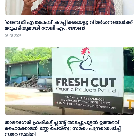
'ബൈ മീ എ കോഫി' കാപ്പിക്കടയല്ല; വിമര്‍ശനങ്ങള്‍ക്ക്
മറുപടിയുമായി റോജി എം. ജോണ്‍
07 08 2026
താമരശേരി ഫ്രഷ്കട്ട് പ്ലാന്റ് അടച്ചുപൂട്ടൽ ഉത്തരവ്
ഹൈക്കോടതി സ്റ്റേ ചെയ്തു; സമരം പുനരാരംഭിച്ച്
സമര സമിതി