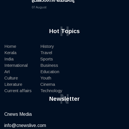
പ്രകാശനം ചെയ്തു
07 August
H
Hot Topics
Home
History
Kerala
Travel
India
Sports
International
Business
Art
Education
Culture
Youth
Literature
Cinema
Current affairs
Technology
N
Newsletter
Cnews Media
info@cnewslive.com