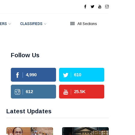
ERS
CLASSIFIEDS
All Sections
Follow Us
4,990
610
612
25.5
K
Latest Updates