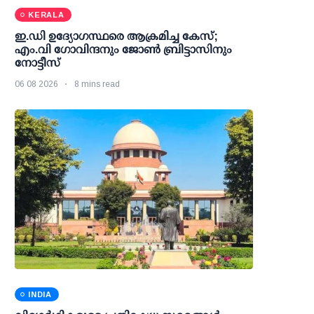
KERALA
ഇ.ഡി ഉദ്യോഗസ്ഥരെ ആക്രമിച്ച കേസ്;
എം.വി ഗോവിന്ദനും ജോണ്‍ ബ്രിട്ടാസിനും
നോട്ടീസ്
06 08 2026
8 mins read
INDIA