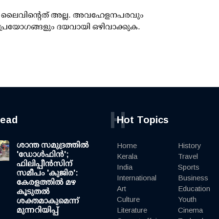
ൂസ് ലൈവിന്റെത് അല്ല. അവഹേളനപരവും
പ്രയോഗങ്ങളും ദയവായി ഒഴിവാക്കുക.
H
read
Hot Topics
ശാന്ത സമുദ്രത്തില്‍
Home
History
'ഡോള്‍ഫിന്‍';
Kerala
Travel
ഫിലിപ്പീന്‍സിന്
India
Sports
സമീപം 'കുജിര':
International
Business
കേരളത്തില്‍ മഴ
Art
Education
കൂടുതല്‍
Culture
Youth
ശക്തമാകുമെന്ന്
മുന്നറിയിപ്പ്
Literature
Cinema