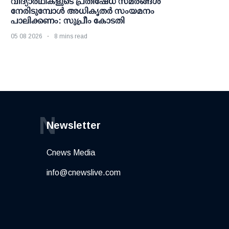
വിദ്യാര്‍ഥികളുടെ പ്രതിഷേധ സമരങ്ങള്‍
നേരിടുമ്പോള്‍ അധികൃതര്‍ സംയമനം
പാലിക്കണം: സുപ്രീം കോടതി
05 08 2026
8 mins read
N
Newsletter
Cnews Media
info@cnewslive.com