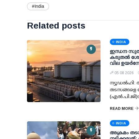
#India
Related posts
INDIA
ഇന്ധന സുരക്
കരുതല്‍ ശേഖ
വില ഉയര്‍ന്ന
05 08 2026
ന്യൂഡല്‍ഹി:
തടസങ്ങളെ ന
(എല്‍.പി.ജി
READ MORE
INDIA
അക്രമം തടയ
നടിക്കരുത്