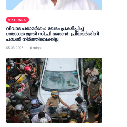
KERALA
വിവാദ പരാമര്‍ശം: ഖേദം പ്രകടിപ്പിച്ച്
ഗതാഗത മന്ത്രി സി.പി ജോണ്‍; പ്രിയദര്‍ശിനി
പദ്ധതി നിര്‍ത്തിവെക്കില്ല
05 08 2026
8 mins read