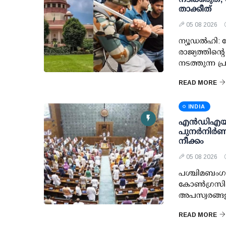
താക്കീത്
05 08 2026
ന്യൂഡല്‍ഹി: ച
രാജ്യത്തിന്റ
നടത്തുന്ന പ
READ MORE
INDIA
എന്‍ഡിഎയ
പുനര്‍നിര്‍ണയ
നീക്കം
05 08 2026
പശ്ചിമബംഗാള
കോണ്‍ഗ്രസില
അപസ്വരങ്ങള
READ MORE