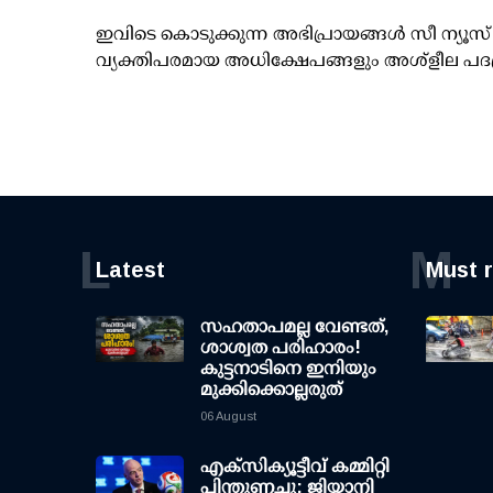
ഇവിടെ കൊടുക്കുന്ന അഭിപ്രായങ്ങള്‍ സീ ന്യ
വ്യക്തിപരമായ അധിക്ഷേപങ്ങളും അശ്‌ളീല പദ
L
M
Latest
Must 
സഹതാപമല്ല വേണ്ടത്,
ശാശ്വത പരിഹാരം!
കുട്ടനാടിനെ ഇനിയും
മുക്കിക്കൊല്ലരുത്
06 August
എക്സിക്യൂട്ടീവ് കമ്മിറ്റി
പിന്തുണച്ചു; ജിയാനി