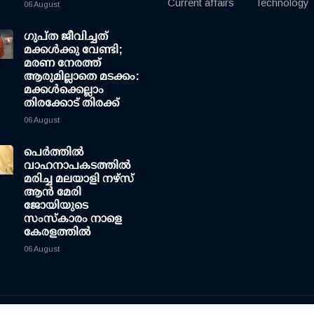
Current affairs
Technology
06 August
ഗുപ്ത ജീവിച്ചത്
മക്കള്‍ക്കു വേണ്ടി;
മരണ നേരത്ത്
ആരുമില്ലാതെ മടക്കം:
മക്കള്‍ക്കെല്ലാം
തിരക്കോട് തിരക്ക്
06 August
പെർത്തിൽ
വാഹനാപകടത്തിൽ
മരിച്ച മലയാളി നഴ്സ്
ആൻ മേരി
ജോയിയുടെ
സംസ്കാരം നാളെ
കേരളത്തിൽ
06 August