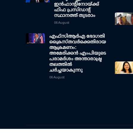
ഇന്‍ഫാന്റിനോയ്ക്ക്
ഫിഫ പ്രസിഡന്റ്
സ്ഥാനത്ത് തുടരാം
06 August
എഫ്‌സി‌ആര്‍‌എ ഭേദഗതി
ക്രൈസ്തവർക്കെതിരായ
ആക്രമണം:
അമേരിക്കൻ എംപിയുടെ
പരാമർശം അന്താരാഷ്ട്ര
തലത്തിൽ
ചർച്ചയാകുന്നു
06 August