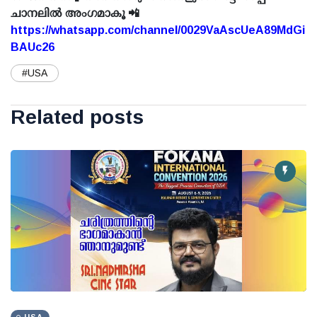
ചാനലിൽ അംഗമാകൂ 📲
https://whatsapp.com/channel/0029VaAscUeA89MdGi
BAUc26
#USA
Related posts