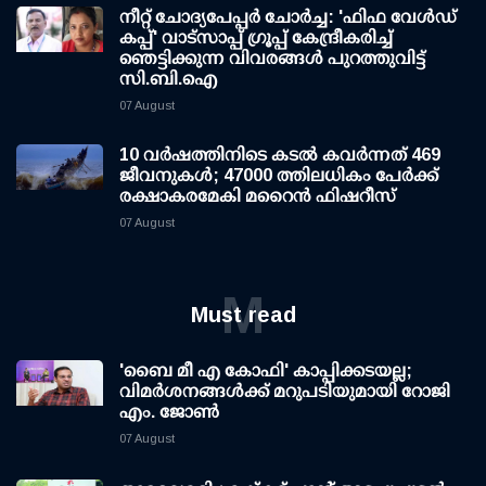
നീറ്റ് ചോദ്യപേപ്പര്‍ ചോര്‍ച്ച: 'ഫിഫ വേള്‍ഡ്
കപ്പ്' വാട്സാപ്പ് ഗ്രൂപ്പ് കേന്ദ്രീകരിച്ച്
ഞെട്ടിക്കുന്ന വിവരങ്ങള്‍ പുറത്തുവിട്ട്
സി.ബി.ഐ
07 August
10 വര്‍ഷത്തിനിടെ കടല്‍ കവര്‍ന്നത് 469
ജീവനുകള്‍; 47000 ത്തിലധികം പേര്‍ക്ക്
രക്ഷാകരമേകി മറൈന്‍ ഫിഷറീസ്
07 August
M
Must read
'ബൈ മീ എ കോഫി' കാപ്പിക്കടയല്ല;
വിമര്‍ശനങ്ങള്‍ക്ക് മറുപടിയുമായി റോജി
എം. ജോണ്‍
07 August