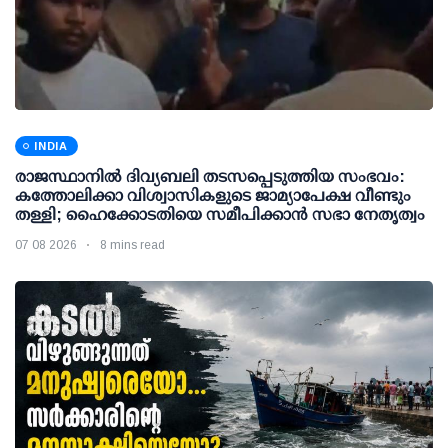
INDIA
രാജസ്ഥാനിൽ ദിവ്യബലി തടസപ്പെടുത്തിയ സംഭവം:
കത്തോലിക്കാ വിശ്വാസികളുടെ ജാമ്യാപേക്ഷ വീണ്ടും
തള്ളി; ഹൈക്കോടതിയെ സമീപിക്കാൻ സഭാ നേതൃത്വം
07 08 2026
8 mins read