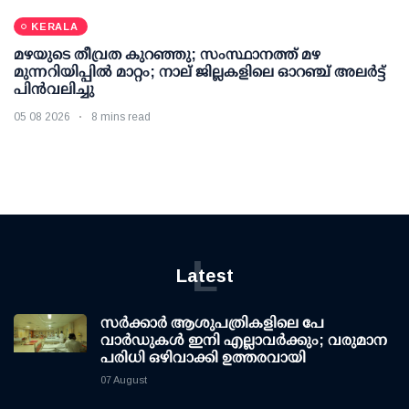
KERALA
മഴയുടെ തീവ്രത കുറഞ്ഞു; സംസ്ഥാനത്ത് മഴ
മുന്നറിയിപ്പിൽ മാറ്റം; നാല് ജില്ലകളിലെ ഓറഞ്ച് അലർട്ട്
പിൻവലിച്ചു
05 08 2026
8 mins read
L
Latest
സര്‍ക്കാര്‍ ആശുപത്രികളിലെ പേ
വാര്‍ഡുകള്‍ ഇനി എല്ലാവര്‍ക്കും; വരുമാന
പരിധി ഒഴിവാക്കി ഉത്തരവായി
07 August