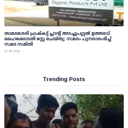
താമരശേരി ഫ്രഷ്കട്ട് പ്ലാന്റ് അടച്ചുപൂട്ടൽ ഉത്തരവ്
ഹൈക്കോടതി സ്റ്റേ ചെയ്തു; സമരം പുനരാരംഭിച്ച്
സമര സമിതി
07 08 2026
Trending Posts