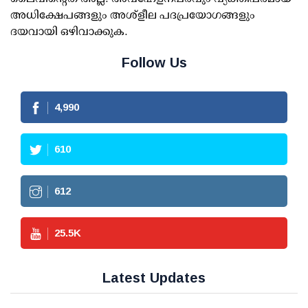
അധിക്ഷേപങ്ങളും അശ്‌ളീല പദപ്രയോഗങ്ങളും
ദയവായി ഒഴിവാക്കുക.
Follow Us
4,990
610
612
25.5
K
Latest Updates