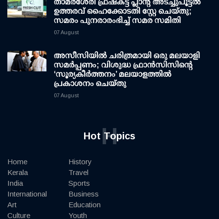
താമരശേരി ഫ്രഷ്കട്ട് പ്ലാന്റ് അടച്ചുപൂട്ടൽ
ഉത്തരവ് ഹൈക്കോടതി സ്റ്റേ ചെയ്തു;
സമരം പുനരാരംഭിച്ച് സമര സമിതി
07 August
അസീസിയിൽ ചരിത്രമായി ഒരു മലയാളി
സമർപ്പണം; വിശുദ്ധ ഫ്രാൻസിസിന്റെ
‘സൂര്യകീർത്തനം’ മലയാളത്തിൽ
പ്രകാശനം ചെയ്തു
07 August
H
Hot Topics
Home
History
Kerala
Travel
India
Sports
International
Business
Art
Education
Culture
Youth