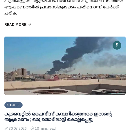
ഹൂതികളുടെ ആക്രമണം. നജ്‌റാനില്‍ ഹൂതികള്‍ നടത്തിയ
ആക്രമണത്തില്‍ പ്രവാസികളടക്കം പതിനൊന്ന് പേര്‍ക്ക്
പരിക
READ MORE
GULF
കുവൈറ്റില്‍ ചൈനീസ് കമ്പനിക്കുനേരെ ഇറാന്റെ
ആക്രമണം; ഒരു തൊഴിലാളി കൊല്ലപ്പെട്ടു
30 07 2026
10 mins read