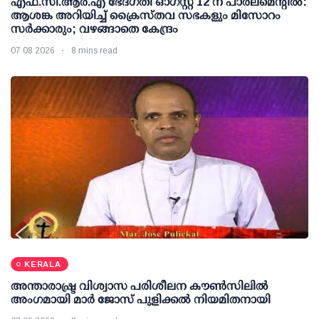
എഫ്.സി.ആര്‍.എ ഭേദഗതി ഓഗസ്റ്റ് 12 ന് പാര്‍ലമെന്റില്‍:
ആശങ്ക അറിയിച്ച് ക്രൈസ്തവ സഭകളും മിസോറം
സര്‍ക്കാരും; വഴങ്ങാതെ കേന്ദ്രം
07 08 2026
8 mins read
KERALA
അന്താരാഷ്ട്ര വിശ്വാസ പരിശീലന കൗണ്‍സിലില്‍
അംഗമായി മാര്‍ ജോസ് പുളിക്കല്‍ നിയമിതനായി