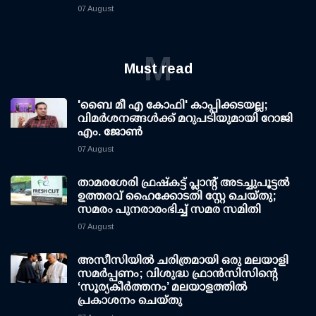
07 August
M
Must read
'ബൈ മീ എ കോഫി' കാപ്പിക്കടയല്ല;
വിമര്‍ശനങ്ങള്‍ക്ക് മറുപടിയുമായി റോജി
എം. ജോണ്‍
07 August
താമരശേരി ഫ്രഷ്കട്ട് പ്ലാന്റ് അടച്ചുപൂട്ടൽ
ഉത്തരവ് ഹൈക്കോടതി സ്റ്റേ ചെയ്തു;
സമരം പുനരാരംഭിച്ച് സമര സമിതി
07 August
അസീസിയിൽ ചരിത്രമായി ഒരു മലയാളി
സമർപ്പണം; വിശുദ്ധ ഫ്രാൻസിസിന്റെ
‘സൂര്യകീർത്തനം’ മലയാളത്തിൽ
പ്രകാശനം ചെയ്തു