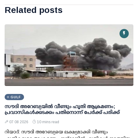
Related posts
GULF
സൗദി അറേബ്യയില്‍ വീണ്ടും ഹൂതി ആക്രമണം;
പ്രവാസികള്‍ക്കടക്കം പതിനൊന്ന് പേര്‍ക്ക് പരിക്ക്
07 08 2026
10 mins read
റിയാദ്: സൗദി അറേബ്യയെ ലക്ഷ്യമാക്കി വീണ്ടും