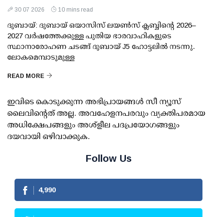
30 07 2026
10 mins read
ദുബായ്: ദുബായ് ഒയാസിസ് ലയൺസ് ക്ലബ്ബിന്റെ 2026–
2027 വർഷത്തേക്കുള്ള പുതിയ ഭാരവാഹികളുടെ
സ്ഥാനാരോഹണ ചടങ്ങ് ദുബായ് J5 ഹോട്ടലിൽ നടന്നു.
ലോകമെമ്പാടുമുള്ള
READ MORE
ഇവിടെ കൊടുക്കുന്ന അഭിപ്രായങ്ങള്‍ സീ ന്യൂസ്
ലൈവിന്റെത് അല്ല. അവഹേളനപരവും വ്യക്തിപരമായ
അധിക്ഷേപങ്ങളും അശ്‌ളീല പദപ്രയോഗങ്ങളും
ദയവായി ഒഴിവാക്കുക.
Follow Us
4,990