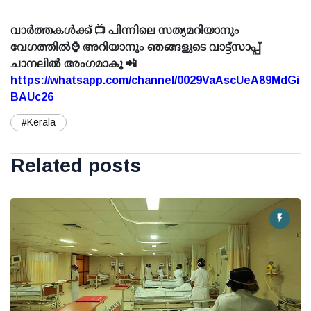
വാർത്തകൾക്ക് 📺 പിന്നിലെ സത്യമറിയാനും
വേഗത്തിൽ⌚ അറിയാനും ഞങ്ങളുടെ വാട്ട്സാപ്പ്
ചാനലിൽ അംഗമാകൂ 📲
https://whatsapp.com/channel/0029VaAscUeA89MdGi
BAUc26
#Kerala
Related posts