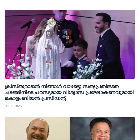
ക്രിസ്തുരാജൻ നീണാൾ വാഴട്ടെ; സത്യപ്രതിജ്ഞ
ചടങ്ങിനിടെ പരസ്യമായ വിശ്വാസ പ്രഘോഷണവുമായി
കൊളംബിയൻ പ്രസിഡന്റ്
08 08 2026