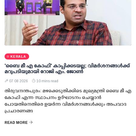
KERALA
'ബൈ മീ എ കോഫി' കാപ്പിക്കടയല്ല; വിമര്‍ശനങ്ങള്‍ക്ക്
മറുപടിയുമായി റോജി എം. ജോണ്‍
07 08 2026
10 mins read
തിരുവനന്തപുരം: മഴക്കെടുതിക്കിടെ മുഖ്യമന്ത്രി ബൈ മീ എ
കോഫി എന്ന സ്ഥാപനം ഉദ്ഘാടനം ചെയ്യാന്‍
പോയതിനെതിരെ ഉയര്‍ന്ന വിമര്‍ശനങ്ങള്‍ക്കും അപവാദ
പ്രചാരണങ്ങ
READ MORE