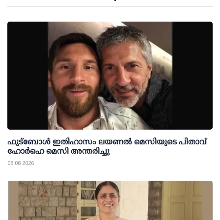
ഫുട്ബോൾ ഇതിഹാസം ലയണൽ മെസിയുടെ പിതാവ്
ഹോർഹെ മെസി അന്തരിച്ചു
08 08 2026