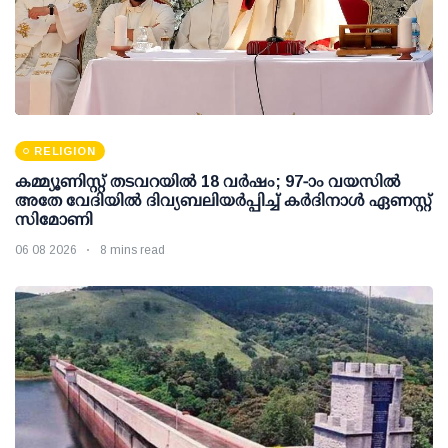
RELIGION
കമ്മ്യൂണിസ്റ്റ് തടവറയില്‍ 18 വര്‍ഷം; 97-ാം വയസില്‍
അതേ വേദിയില്‍ ദിവ്യബലിയര്‍പ്പിച്ച് കര്‍ദിനാള്‍ ഏണസ്റ്റ്
സിമോണി
06 08 2026
8 mins read