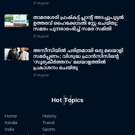
07 August
താമരശേരി ഫ്രഷ്കട്ട് പ്ലാന്റ് അടച്ചുപൂട്ടൽ
ഉത്തരവ് ഹൈക്കോടതി സ്റ്റേ ചെയ്തു;
സമരം പുനരാരംഭിച്ച് സമര സമിതി
07 August
അസീസിയിൽ ചരിത്രമായി ഒരു മലയാളി
സമർപ്പണം; വിശുദ്ധ ഫ്രാൻസിസിന്റെ
‘സൂര്യകീർത്തനം’ മലയാളത്തിൽ
പ്രകാശനം ചെയ്തു
07 August
H
Hot Topics
Home
History
Kerala
Travel
India
Sports