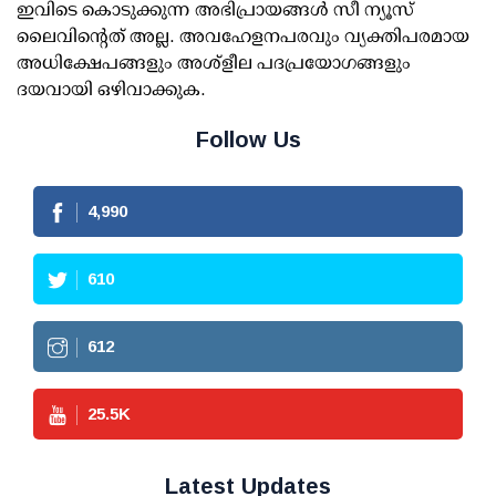
ഇവിടെ കൊടുക്കുന്ന അഭിപ്രായങ്ങള്‍ സീ ന്യൂസ്
ലൈവിന്റെത് അല്ല. അവഹേളനപരവും വ്യക്തിപരമായ
അധിക്ഷേപങ്ങളും അശ്‌ളീല പദപ്രയോഗങ്ങളും
ദയവായി ഒഴിവാക്കുക.
Follow Us
4,990
610
612
25.5
K
Latest Updates