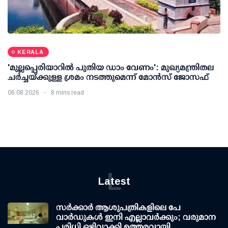
KERALA
'മുല്ലപ്പെരിയാറില്‍ പുതിയ ഡാം വേണം': മുഖ്യമന്ത്രിതല
ചര്‍ച്ചയ്ക്കുള്ള ശ്രമം നടത്തുമെന്ന് മോന്‍സ് ജോസഫ്
06 08 2026
8 mins read
L
Latest
സര്‍ക്കാര്‍ ആശുപത്രികളിലെ പേ
വാര്‍ഡുകള്‍ ഇനി എല്ലാവര്‍ക്കും; വരുമാന
പരിധി ഒഴിവാക്കി ഉത്തരവായി