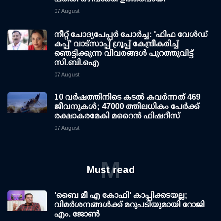
07 August
നീറ്റ് ചോദ്യപേപ്പര്‍ ചോര്‍ച്ച: 'ഫിഫ വേള്‍ഡ്
കപ്പ്' വാട്സാപ്പ് ഗ്രൂപ്പ് കേന്ദ്രീകരിച്ച്
ഞെട്ടിക്കുന്ന വിവരങ്ങള്‍ പുറത്തുവിട്ട്
സി.ബി.ഐ
07 August
10 വര്‍ഷത്തിനിടെ കടല്‍ കവര്‍ന്നത് 469
ജീവനുകള്‍; 47000 ത്തിലധികം പേര്‍ക്ക്
രക്ഷാകരമേകി മറൈന്‍ ഫിഷറീസ്
07 August
M
Must read
'ബൈ മീ എ കോഫി' കാപ്പിക്കടയല്ല;
വിമര്‍ശനങ്ങള്‍ക്ക് മറുപടിയുമായി റോജി
എം. ജോണ്‍