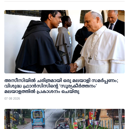
അസീസിയിൽ ചരിത്രമായി ഒരു മലയാളി സമർപ്പണം;
വിശുദ്ധ ഫ്രാൻസിസിന്റെ ‘സൂര്യകീർത്തനം’
മലയാളത്തിൽ പ്രകാശനം ചെയ്തു
07 08 2026