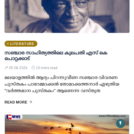
LITERATURE
സഞ്ചാര സാഹിത്യത്തിലെ കുലപതി എസ് കെ
പൊറ്റക്കാട്
05 08 2026
10 mins read
മലയാളത്തിൽ ആദ്യം പിറന്നുവീണ സഞ്ചാര വിവരണ
പുസ്തകം പാറേമ്മാക്കൽ തോമാക്കത്തനാർ എഴുതിയ
"വർത്തമാന പുസ്തകം" ആണെന്ന വസ്തുത
READ MORE