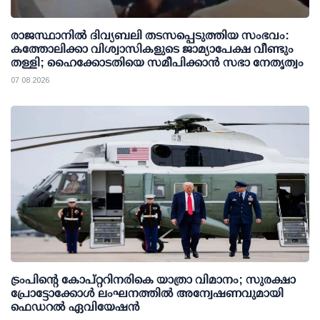
രാജസ്ഥാനിൽ ദിവ്യബലി തടസപ്പെടുത്തിയ സംഭവം:
കത്തോലിക്കാ വിശ്വാസികളുടെ ജാമ്യാപേക്ഷ വീണ്ടും
തള്ളി; ഹൈക്കോടതിയെ സമീപിക്കാൻ സഭാ നേതൃത്വം
07 08 2026
ട്രംപിന്റെ കോപ്റ്ററിനരികെ യാത്രാ വിമാനം; സുരക്ഷാ
പ്രോട്ടോക്കോള്‍ ലംഘനത്തില്‍ അന്വേഷണവുമായി
ഫെഡറല്‍ ഏവിയേഷന്‍