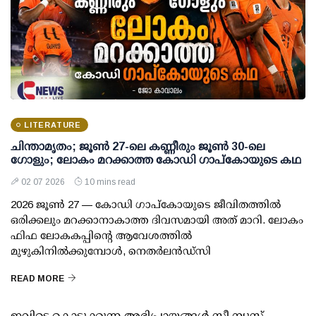
LITERATURE
ചിന്താമൃതം; ജൂൺ 27-ലെ കണ്ണീരും ജൂൺ 30-ലെ
ഗോളും; ലോകം മറക്കാത്ത കോഡി ഗാപ്‌കോയുടെ കഥ
02 07 2026
10 mins read
2026 ജൂൺ 27 — കോഡി ഗാപ്‌കോയുടെ ജീവിതത്തിൽ
ഒരിക്കലും മറക്കാനാകാത്ത ദിവസമായി അത് മാറി. ലോകം
ഫിഫ ലോകകപ്പിന്റെ ആവേശത്തിൽ
മുഴുകിനിൽക്കുമ്പോൾ, നെതർലൻഡ്സി
READ MORE
ഇവിടെ കൊടുക്കുന്ന അഭിപ്രായങ്ങള്‍ സീ ന്യൂസ്