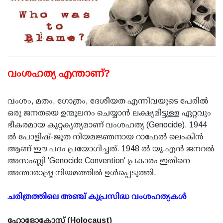
വംശഹത്യ എന്താണ്?
വംശം, മതം, ഗോത്രം, ദേശീയത എന്നിവയുടെ പേരില്‍
ഒരു ജനതയെ ഉന്മൂലനം ചെയ്യാന്‍ ലക്ഷ്യമിട്ടുള്ള ഏറ്റവും
ഭീകരമായ കുറ്റകൃത്യമാണ് വംശഹത്യ (Genocide). 1944
ല്‍ പോളിഷ്-ജൂത നിയമജ്ഞനായ റാഫേല്‍ ലെംകിന്‍
ആണ് ഈ പദം പ്രയോഗിച്ചത്. 1948 ല്‍ യു.എന്‍ ജനറല്‍
അസംബ്ലി 'Genocide Convention' പ്രകാരം ഇതിനെ
അന്താരാഷ്ട്ര നിയമത്തില്‍ ഉള്‍പ്പെടുത്തി.
ചരിത്രത്തിലെ അഞ്ച് കുപ്രസിദ്ധ വംശഹത്യകള്‍
ഹോളോകോസ്റ്റ് (Holocaust)