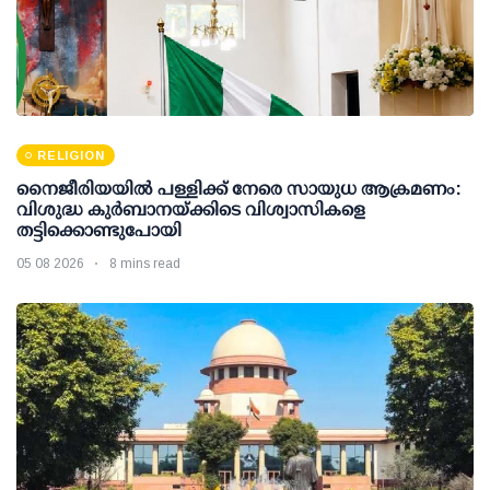
RELIGION
നൈജീരിയയിൽ പള്ളിക്ക് നേരെ സായുധ ആക്രമണം:
വിശുദ്ധ കുർബാനയ്ക്കിടെ വിശ്വാസികളെ
തട്ടിക്കൊണ്ടുപോയി
05 08 2026
8 mins read