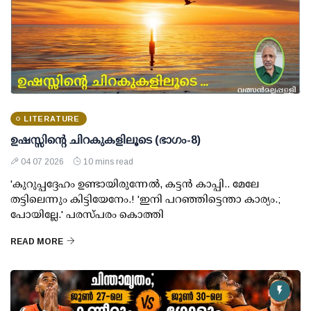
LITERATURE
ഉഷസ്സിന്റെ ചിറകുകളിലൂടെ (ഭാഗം-8)
04 07 2026
10 mins read
'കുറുപ്പദ്ദേഹം ഉണ്ടായിരുന്നേൽ, കട്ടൻ കാപ്പി.. മേലേ
തട്ടിലെന്നും കിട്ടിയേനേം.! 'ഇനി പറഞ്ഞിട്ടെന്താ കാര്യം.;
പോയില്ലേ.' പരസ്പരം കൊത്തി
READ MORE