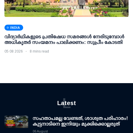
INDIA
വിദ്യാര്‍ഥികളുടെ പ്രതിഷേധ സമരങ്ങള്‍ നേരിടുമ്പോള്‍
അധികൃതര്‍ സംയമനം പാലിക്കണം: സുപ്രീം കോടതി
05 08 2026
8 mins read
L
Latest
സഹതാപമല്ല വേണ്ടത്, ശാശ്വത പരിഹാരം!
കുട്ടനാടിനെ ഇനിയും മുക്കിക്കൊല്ലരുത്
06 August