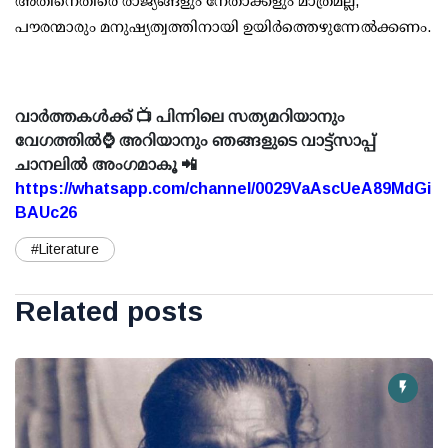
അതിനെതിരെ രാജ്യങ്ങളും നേതാക്കളും മാത്രമല്ല,
പൗരന്മാരും മനുഷ്യത്വത്തിനായി ഉയിര്‍ത്തെഴുന്നേല്‍ക്കണം.
വാർത്തകൾക്ക് 📺 പിന്നിലെ സത്യമറിയാനും
വേഗത്തിൽ⌚ അറിയാനും ഞങ്ങളുടെ വാട്ട്സാപ്പ്
ചാനലിൽ അംഗമാകൂ 📲
https://whatsapp.com/channel/0029VaAscUeA89MdGi
BAUc26
#Literature
Related posts