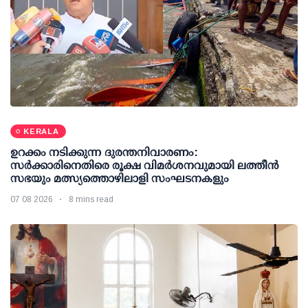
KERALA
ഉറക്കം നടിക്കുന്ന ദുരന്തനിവാരണം:
സര്‍ക്കാരിനെതിരെ രൂക്ഷ വിമര്‍ശനവുമായി ലത്തീന്‍
സഭയും മത്സ്യത്തൊഴിലാളി സംഘടനകളും
07 08 2026
8 mins read