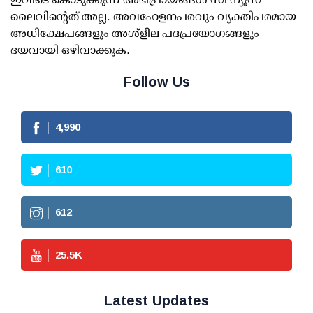
ലൈവിന്റെത് അല്ല. അവഹേളനപരവും വ്യക്തിപരമായ
അധിക്ഷേപങ്ങളും അശ്‌ളീല പദപ്രയോഗങ്ങളും
ദയവായി ഒഴിവാക്കുക.
Follow Us
4,990
610
612
25.5
K
Latest Updates