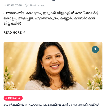
06 08 2026
10 mins read
പത്തനംതിട്ട, കോട്ടയം, ഇടുക്കി ജില്ലകളില്‍ റെഡ് അലര്‍ട്ട്.
കൊല്ലം, ആലപ്പുഴ, എറണാകുളം, കണ്ണൂര്‍, കാസര്‍കോട്
ജില്ലകളില്‍
READ MORE
KERALA
പെർത്തിൽ വാഹനാപകടത്തിൽ മരിച്ച മലയാളി നഴ്സ്