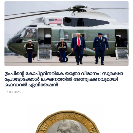
ട്രംപിന്റെ കോപ്റ്ററിനരികെ യാത്രാ വിമാനം; സുരക്ഷാ
പ്രോട്ടോക്കോള്‍ ലംഘനത്തില്‍ അന്വേഷണവുമായി
ഫെഡറല്‍ ഏവിയേഷന്‍
07 08 2026