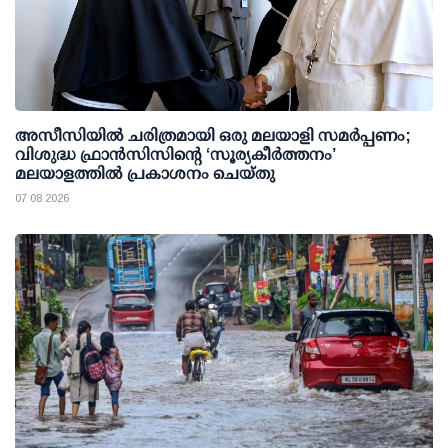
അസീസിയിൽ ചരിത്രമായി ഒരു മലയാളി സമർപ്പണം;
വിശുദ്ധ ഫ്രാൻസിസിന്റെ ‘സൂര്യകീർത്തനം’
മലയാളത്തിൽ പ്രകാശനം ചെയ്തു
07 08 2026