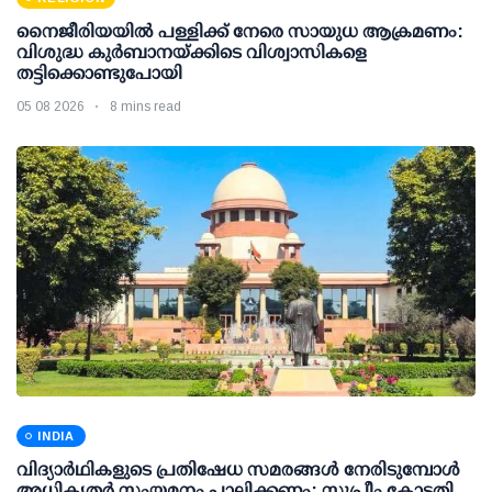
നൈജീരിയയിൽ പള്ളിക്ക് നേരെ സായുധ ആക്രമണം:
വിശുദ്ധ കുർബാനയ്ക്കിടെ വിശ്വാസികളെ
തട്ടിക്കൊണ്ടുപോയി
05 08 2026
8 mins read
INDIA
വിദ്യാര്‍ഥികളുടെ പ്രതിഷേധ സമരങ്ങള്‍ നേരിടുമ്പോള്‍
അധികൃതര്‍ സംയമനം പാലിക്കണം: സുപ്രീം കോടതി