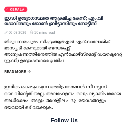
KERALA
ഇ.ഡി ഉദ്യോഗസ്ഥരെ ആക്രമിച്ച കേസ്; എം.വി
ഗോവിന്ദനും ജോണ്‍ ബ്രിട്ടാസിനും നോട്ടീസ്
06 08 2026
10 mins read
തിരുവനന്തപുരം: സിഎംആര്‍എല്‍-എക്‌സാലോജിക്
മാസപ്പടി കേസുമായി ബന്ധപ്പെട്ട്
അന്വേഷണത്തിനെത്തിയ എന്‍ഫോഴ്സ്മെന്റ് ഡയറക്ടറേറ്റ്
(ഇ.ഡി) ഉദ്യോഗസ്ഥരെ പ്രതിപ
READ MORE
ഇവിടെ കൊടുക്കുന്ന അഭിപ്രായങ്ങള്‍ സീ ന്യൂസ്
ലൈവിന്റെത് അല്ല. അവഹേളനപരവും വ്യക്തിപരമായ
അധിക്ഷേപങ്ങളും അശ്‌ളീല പദപ്രയോഗങ്ങളും
ദയവായി ഒഴിവാക്കുക.
Follow Us