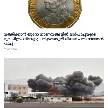
വത്തിക്കാൻ യൂറോ നാണയങ്ങളിൽ മാർപാപ്പയുടെ
മുഖചിത്രം വീണ്ടും; ചരിത്രമെഴുതി ലിയോ പതിനാലാമൻ
പാപ്പ
07 08 2026