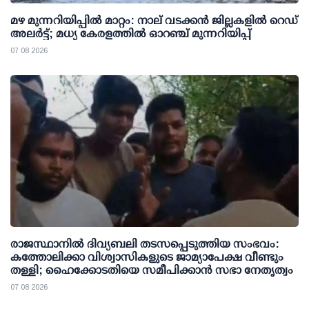
മഴ മുന്നറിയിപ്പില്‍ മാറ്റം: നാല് വടക്കന്‍ ജില്ലകളില്‍ റെഡ്
അലര്‍ട്ട്; മധ്യ കേരളത്തില്‍ ഓറഞ്ച് മുന്നറിയിപ്പ്
07 08 2026
രാജസ്ഥാനിൽ ദിവ്യബലി തടസപ്പെടുത്തിയ സംഭവം:
കത്തോലിക്കാ വിശ്വാസികളുടെ ജാമ്യാപേക്ഷ വീണ്ടും
തള്ളി; ഹൈക്കോടതിയെ സമീപിക്കാൻ സഭാ നേതൃത്വം
07 08 2026