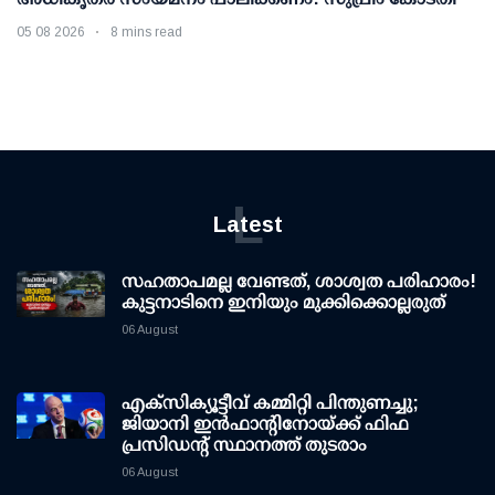
05 08 2026
8 mins read
L
Latest
സഹതാപമല്ല വേണ്ടത്, ശാശ്വത പരിഹാരം!
കുട്ടനാടിനെ ഇനിയും മുക്കിക്കൊല്ലരുത്
06 August
എക്സിക്യൂട്ടീവ് കമ്മിറ്റി പിന്തുണച്ചു;
ജിയാനി ഇന്‍ഫാന്റിനോയ്ക്ക് ഫിഫ
പ്രസിഡന്റ് സ്ഥാനത്ത് തുടരാം
06 August