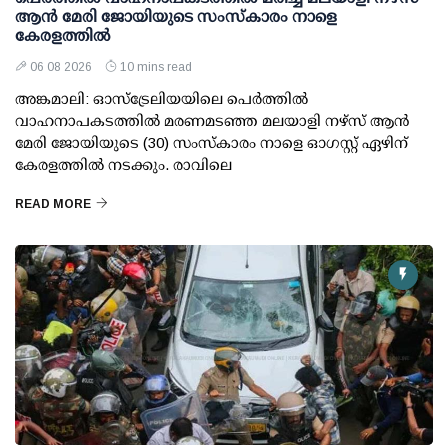
ആൻ മേരി ജോയിയുടെ സംസ്കാരം നാളെ
കേരളത്തിൽ
06 08 2026
10 mins read
അങ്കമാലി: ഓസ്‌ട്രേലിയയിലെ പെർത്തിൽ
വാഹനാപകടത്തിൽ മരണമടഞ്ഞ മലയാളി നഴ്സ് ആൻ
മേരി ജോയിയുടെ (30) സംസ്കാരം നാളെ ഓഗസ്റ്റ് ഏഴിന്
കേരളത്തിൽ നടക്കും. രാവിലെ
READ MORE