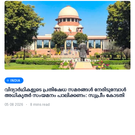
INDIA
വിദ്യാര്‍ഥികളുടെ പ്രതിഷേധ സമരങ്ങള്‍ നേരിടുമ്പോള്‍
അധികൃതര്‍ സംയമനം പാലിക്കണം: സുപ്രീം കോടതി
05 08 2026
8 mins read