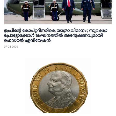
ട്രംപിന്റെ കോപ്റ്ററിനരികെ യാത്രാ വിമാനം; സുരക്ഷാ
പ്രോട്ടോക്കോള്‍ ലംഘനത്തില്‍ അന്വേഷണവുമായി
ഫെഡറല്‍ ഏവിയേഷന്‍
07 08 2026