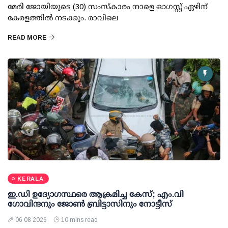
മേരി ജോയിയുടെ (30) സംസ്കാരം നാളെ ഓഗസ്റ്റ് ഏഴിന്
കേരളത്തിൽ നടക്കും. രാവിലെ
READ MORE
KERALA
ഇ.ഡി ഉദ്യോഗസ്ഥരെ ആക്രമിച്ച കേസ്; എം.വി
ഗോവിന്ദനും ജോണ്‍ ബ്രിട്ടാസിനും നോട്ടീസ്
06 08 2026
10 mins read