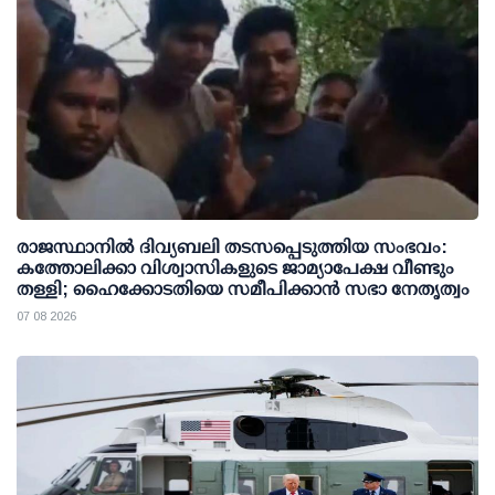
രാജസ്ഥാനിൽ ദിവ്യബലി തടസപ്പെടുത്തിയ സംഭവം:
കത്തോലിക്കാ വിശ്വാസികളുടെ ജാമ്യാപേക്ഷ വീണ്ടും
തള്ളി; ഹൈക്കോടതിയെ സമീപിക്കാൻ സഭാ നേതൃത്വം
07 08 2026