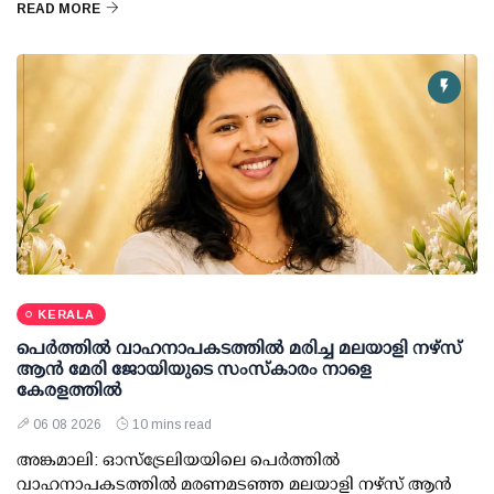
READ MORE
KERALA
പെർത്തിൽ വാഹനാപകടത്തിൽ മരിച്ച മലയാളി നഴ്സ്
ആൻ മേരി ജോയിയുടെ സംസ്കാരം നാളെ
കേരളത്തിൽ
06 08 2026
10 mins read
അങ്കമാലി: ഓസ്‌ട്രേലിയയിലെ പെർത്തിൽ
വാഹനാപകടത്തിൽ മരണമടഞ്ഞ മലയാളി നഴ്സ് ആൻ