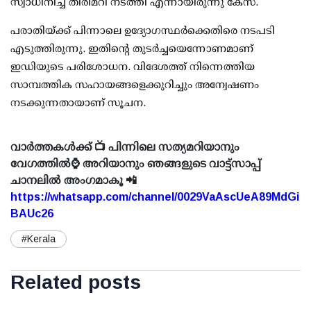
സ്വാധീനിച്ച് തിരിമറി നടത്തി എന്നായിരുന്നു കേസ്.
പരാതിയ്ക്ക് പിന്നാലെ ഉദ്യോഗസ്ഥര്‍ക്കെതിരെ നടപടി
എടുത്തിരുന്നു. ഇതിന്റെ തുടര്‍ച്ചയെന്നോണമാണ്
ഇഡിയുടെ പരിശോധന. വിദേശത്ത് നിന്നെത്തിയ
സാമ്പത്തിക സഹായങ്ങളെക്കുറിച്ചും അന്വേഷണം
നടക്കുന്നതായാണ് സൂചന.
വാർത്തകൾക്ക് 📺 പിന്നിലെ സത്യമറിയാനും
വേഗത്തിൽ⌚ അറിയാനും ഞങ്ങളുടെ വാട്ട്സാപ്പ്
ചാനലിൽ അംഗമാകൂ 📲
https://whatsapp.com/channel/0029VaAscUeA89MdGi
BAUc26
#Kerala
Related posts