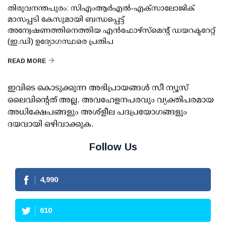
തിരുവനന്തപുരം: സിഎംആര്‍എല്‍-എക്‌സാലോജിക്
മാസപ്പടി കേസുമായി ബന്ധപ്പെട്ട്
അന്വേഷണത്തിനെത്തിയ എന്‍ഫോഴ്സ്മെന്റ് ഡയറക്ടറേറ്റ്
(ഇ.ഡി) ഉദ്യോഗസ്ഥരെ പ്രതിപ
READ MORE
ഇവിടെ കൊടുക്കുന്ന അഭിപ്രായങ്ങള്‍ സീ ന്യൂസ്
ലൈവിന്റെത് അല്ല. അവഹേളനപരവും വ്യക്തിപരമായ
അധിക്ഷേപങ്ങളും അശ്‌ളീല പദപ്രയോഗങ്ങളും
ദയവായി ഒഴിവാക്കുക.
Follow Us
4,990
610