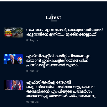
L
Latest
സഹതാപമല്ല വേണ്ടത്, ശാശ്വത പരിഹാരം!
കുട്ടനാടിനെ ഇനിയും മുക്കിക്കൊല്ലരുത്
06 August
എക്സിക്യൂട്ടീവ് കമ്മിറ്റി പിന്തുണച്ചു;
ജിയാനി ഇന്‍ഫാന്റിനോയ്ക്ക് ഫിഫ
പ്രസിഡന്റ് സ്ഥാനത്ത് തുടരാം
06 August
എഫ്‌സി‌ആര്‍‌എ ഭേദഗതി
ക്രൈസ്തവർക്കെതിരായ ആക്രമണം:
അമേരിക്കൻ എംപിയുടെ പരാമർശം
അന്താരാഷ്ട്ര തലത്തിൽ ചർച്ചയാകുന്നു
06 August