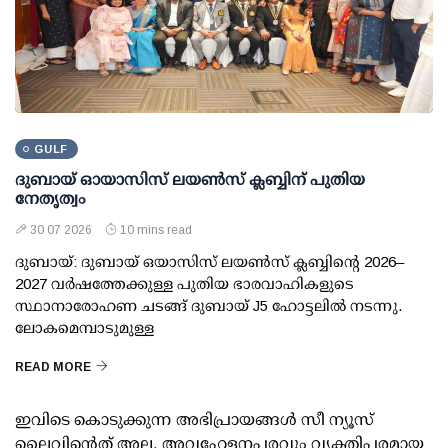
GULF
ദുബായ് ഓയാസിസ് ലയൺസ് ക്ലബ്ബിന് പുതിയ
നേതൃത്വം
30 07 2026
10 mins read
ദുബായ്: ദുബായ് ഒയാസിസ് ലയൺസ് ക്ലബ്ബിന്റെ 2026–
2027 വർഷത്തേക്കുള്ള പുതിയ ഭാരവാഹികളുടെ
സ്ഥാനാരോഹണ ചടങ്ങ് ദുബായ് J5 ഹോട്ടലിൽ നടന്നു.
ലോകമെമ്പാടുമുള്ള
READ MORE
ഇവിടെ കൊടുക്കുന്ന അഭിപ്രായങ്ങള്‍ സീ ന്യൂസ്
ലൈവിന്റെത് അല്ല. അവഹേളനപരവും വ്യക്തിപരമായ