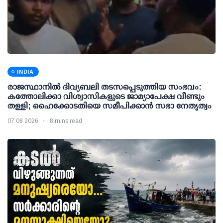
INDIA
രാജസ്ഥാനിൽ ദിവ്യബലി തടസപ്പെടുത്തിയ സംഭവം:
കത്തോലിക്കാ വിശ്വാസികളുടെ ജാമ്യാപേക്ഷ വീണ്ടും
തള്ളി; ഹൈക്കോടതിയെ സമീപിക്കാൻ സഭാ നേതൃത്വം
07 08 2026
8 mins read