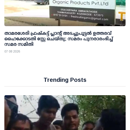
താമരശേരി ഫ്രഷ്കട്ട് പ്ലാന്റ് അടച്ചുപൂട്ടൽ ഉത്തരവ്
ഹൈക്കോടതി സ്റ്റേ ചെയ്തു; സമരം പുനരാരംഭിച്ച്
സമര സമിതി
07 08 2026
Trending Posts