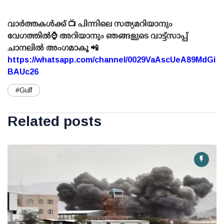
വാർത്തകൾക്ക് 📺 പിന്നിലെ സത്യമറിയാനും
വേഗത്തിൽ⌚ അറിയാനും ഞങ്ങളുടെ വാട്ട്സാപ്പ്
ചാനലിൽ അംഗമാകൂ 📲
https://whatsapp.com/channel/0029VaAscUeA89MdGi
BAUc26
#Gulf
Related posts