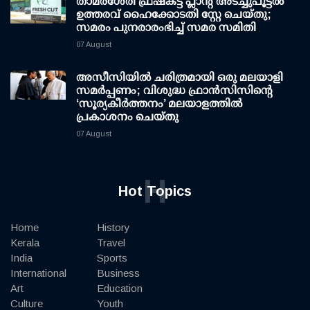
താമരശേരി ഫ്രഷ്കട്ട് പ്ലാന്റ് അടച്ചുപൂട്ടൽ
ഉത്തരവ് ഹൈക്കോടതി സ്റ്റേ ചെയ്തു;
സമരം പുനരാരംഭിച്ച് സമര സമിതി
07 August
അസീസിയിൽ ചരിത്രമായി ഒരു മലയാളി
സമർപ്പണം; വിശുദ്ധ ഫ്രാൻസിസിന്റെ
‘സൂര്യകീർത്തനം’ മലയാളത്തിൽ
പ്രകാശനം ചെയ്തു
07 August
H
Hot Topics
Home
History
Kerala
Travel
India
Sports
International
Business
Art
Education
Culture
Youth