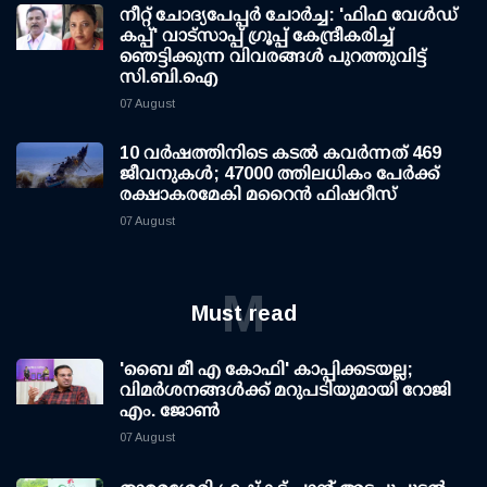
നീറ്റ് ചോദ്യപേപ്പര്‍ ചോര്‍ച്ച: 'ഫിഫ വേള്‍ഡ്
കപ്പ്' വാട്സാപ്പ് ഗ്രൂപ്പ് കേന്ദ്രീകരിച്ച്
ഞെട്ടിക്കുന്ന വിവരങ്ങള്‍ പുറത്തുവിട്ട്
സി.ബി.ഐ
07 August
10 വര്‍ഷത്തിനിടെ കടല്‍ കവര്‍ന്നത് 469
ജീവനുകള്‍; 47000 ത്തിലധികം പേര്‍ക്ക്
രക്ഷാകരമേകി മറൈന്‍ ഫിഷറീസ്
07 August
M
Must read
'ബൈ മീ എ കോഫി' കാപ്പിക്കടയല്ല;
വിമര്‍ശനങ്ങള്‍ക്ക് മറുപടിയുമായി റോജി
എം. ജോണ്‍
07 August