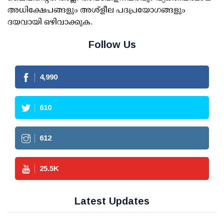
അധിക്ഷേപങ്ങളും അശ്‌ളീല പദപ്രയോഗങ്ങളും
ദയവായി ഒഴിവാക്കുക.
Follow Us
4,990
610
612
25.5
K
Latest Updates