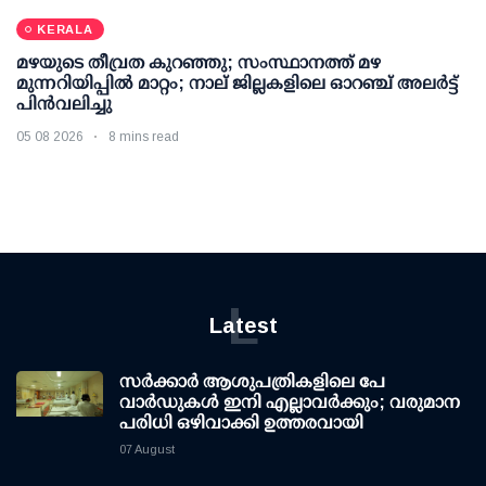
KERALA
മഴയുടെ തീവ്രത കുറഞ്ഞു; സംസ്ഥാനത്ത് മഴ
മുന്നറിയിപ്പിൽ മാറ്റം; നാല് ജില്ലകളിലെ ഓറഞ്ച് അലർട്ട്
പിൻവലിച്ചു
05 08 2026
8 mins read
L
Latest
സര്‍ക്കാര്‍ ആശുപത്രികളിലെ പേ
വാര്‍ഡുകള്‍ ഇനി എല്ലാവര്‍ക്കും; വരുമാന
പരിധി ഒഴിവാക്കി ഉത്തരവായി
07 August