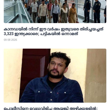
കാനഡയിൽ നിന്ന് ഈ വർഷം ഇതുവരെ തിരിച്ചയച്ചത്
3,323 ഇന്ത്യക്കാരെ; പട്ടികയിൽ ഒന്നാമത്
09 08 2026
പൊലീസിനെ വെല്ലുവിളിച്ച ആയങ്കി അഴിക്കുള്ളില്‍;