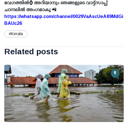
വേഗത്തിൽ⌚ അറിയാനും ഞങ്ങളുടെ വാട്ട്സാപ്പ്
ചാനലിൽ അംഗമാകൂ 📲
https://whatsapp.com/channel/0029VaAscUeA89MdGi
BAUc26
#Kerala
Related posts