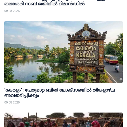
തലശേരി സബ് ജയിലില്‍ റിമാന്‍ഡില്‍
09 08 2026
'കേരളം': പേരുമാറ്റ ബില്‍ ലോക്സഭയില്‍ തിങ്കളാഴ്ച
അവതരിപ്പിക്കും
09 08 2026