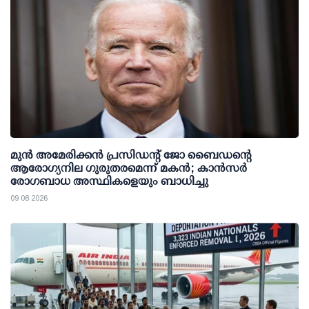
മുന്‍ അമേരിക്കന്‍ പ്രസിഡന്റ് ജോ ബൈഡന്റെ
ആരോഗ്യനില ഗുരുതരമെന്ന് മകന്‍; കാന്‍സര്‍
രോഗബാധ അസ്ഥികളെയും ബാധിച്ചു
09 08 2026