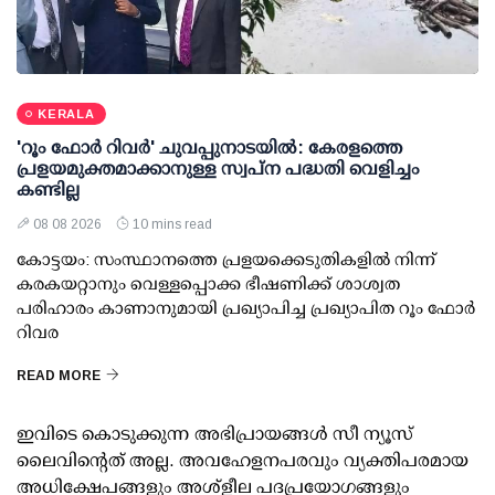
KERALA
'റൂം ഫോര്‍ റിവര്‍' ചുവപ്പുനാടയില്‍: കേരളത്തെ
പ്രളയമുക്തമാക്കാനുള്ള സ്വപ്ന പദ്ധതി വെളിച്ചം
കണ്ടില്ല
08 08 2026
10 mins read
കോട്ടയം: സംസ്ഥാനത്തെ പ്രളയക്കെടുതികളില്‍ നിന്ന്
കരകയറ്റാനും വെള്ളപ്പൊക്ക ഭീഷണിക്ക് ശാശ്വത
പരിഹാരം കാണാനുമായി പ്രഖ്യാപിച്ച പ്രഖ്യാപിത റൂം ഫോര്‍
റിവര
READ MORE
ഇവിടെ കൊടുക്കുന്ന അഭിപ്രായങ്ങള്‍ സീ ന്യൂസ്
ലൈവിന്റെത് അല്ല. അവഹേളനപരവും വ്യക്തിപരമായ
അധിക്ഷേപങ്ങളും അശ്‌ളീല പദപ്രയോഗങ്ങളും