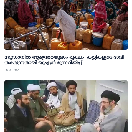
സുഡാനിൽ ആഭ്യന്തരയുദ്ധം രൂക്ഷം; കുട്ടികളുടെ ഭാവി
തകരുന്നതായി യുഎൻ മുന്നറിയിപ്പ്
09 08 2026