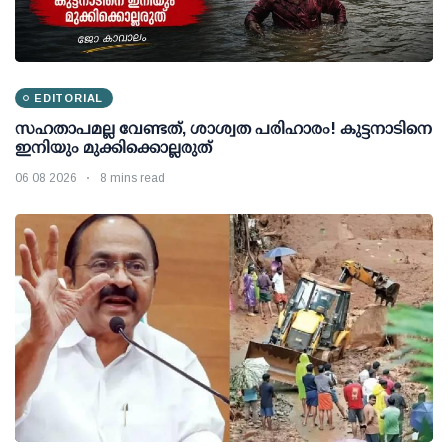
EDITORIAL
സഹതാപമല്ല വേണ്ടത്, ശാശ്വത പരിഹാരം! കുട്ടനാടിനെ
ഇനിയും മുക്കിക്കൊല്ലരുത്
06 08 2026
8 mins read