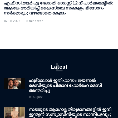
എഫ്.സി.ആര്‍.എ ഭേദഗതി ഓഗസ്റ്റ് 12 ന് പാര്‍ലമെന്റില്‍:
ആശങ്ക അറിയിച്ച് ക്രൈസ്തവ സഭകളും മിസോറം
സര്‍ക്കാരും; വഴങ്ങാതെ കേന്ദ്രം
07 08 2026
8 mins read
L
Latest
ഫുട്ബോൾ ഇതിഹാസം ലയണൽ
മെസിയുടെ പിതാവ് ഹോർഹെ മെസി
അന്തരിച്ചു
08 August
സഭയുടെ ആഗോള തീരുമാനങ്ങളിൽ ഇനി
ഇന്ത്യൻ സന്ന്യാസിനിയുടെ സാന്നിധ്യവും;