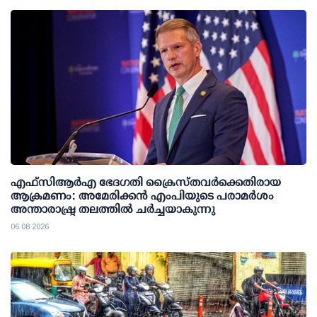
എഫ്‌സി‌ആര്‍‌എ ഭേദഗതി ക്രൈസ്തവർക്കെതിരായ
ആക്രമണം: അമേരിക്കൻ എംപിയുടെ പരാമർശം
അന്താരാഷ്ട്ര തലത്തിൽ ചർച്ചയാകുന്നു
06 08 2026