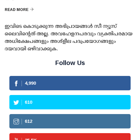
READ MORE
ഇവിടെ കൊടുക്കുന്ന അഭിപ്രായങ്ങള്‍ സീ ന്യൂസ്
ലൈവിന്റെത് അല്ല. അവഹേളനപരവും വ്യക്തിപരമായ
അധിക്ഷേപങ്ങളും അശ്‌ളീല പദപ്രയോഗങ്ങളും
ദയവായി ഒഴിവാക്കുക.
Follow Us
4,990
610
612