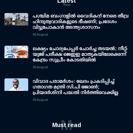
L
Latest
പശ്ചിമ ബംഗാളിൽ വൈദികന് നേരെ തീവ്ര
ഹിന്ദുത്വവാദികളുടെ ഭീഷണി; പ്രദേശം
വിട്ടുപോകാൻ അന്ത്യശാസനം
05 August
ലക്ഷ്യം ചോദ്യപേപ്പര്‍ ചോര്‍ച്ച തടയല്‍; നീറ്റ്-
യുജി പരീക്ഷ ജെഇഇ മാതൃകയിലേക്കെന്ന്
കേന്ദ്രം സുപ്രീം കോടതിയില്‍
05 August
വിവാദ പരാമര്‍ശം: ഖേദം പ്രകടിപ്പിച്ച്
ഗതാഗത മന്ത്രി സി.പി ജോണ്‍;
പ്രിയദര്‍ശിനി പദ്ധതി നിര്‍ത്തിവെക്കില്ല
05 August
M
Must read