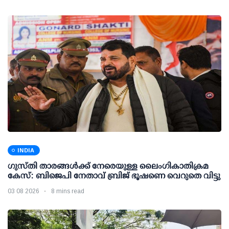
INDIA
ഗുസ്തി താരങ്ങള്‍ക്ക് നേരെയുള്ള ലൈംഗികാതിക്രമ
കേസ്: ബിജെപി നേതാവ് ബ്രിജ് ഭൂഷണെ വെറുതെ വിട്ടു
03 08 2026
8 mins read