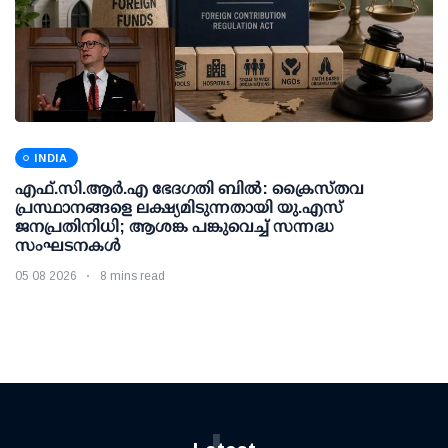
INDIA
എഫ്.സി.ആര്‍.എ ഭേദഗതി ബില്‍: ക്രൈസ്തവ
പ്രസ്ഥാനങ്ങളെ ലക്ഷ്യമിടുന്നതായി യു.എസ്
ജനപ്രതിനിധി; ആശങ്ക പങ്കുവെച്ച് സന്നദ്ധ
സംഘടനകള്‍
05 08 2026
8 mins read