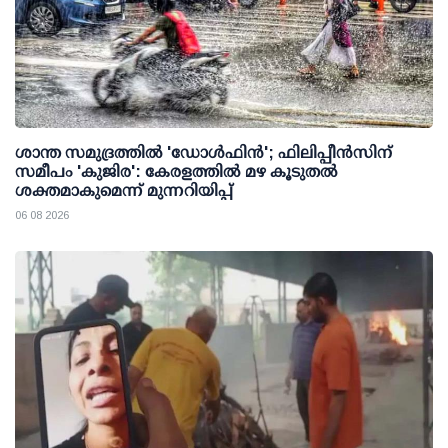
ശാന്ത സമുദ്രത്തില്‍ 'ഡോള്‍ഫിന്‍'; ഫിലിപ്പീന്‍സിന്
സമീപം 'കുജിര': കേരളത്തില്‍ മഴ കൂടുതല്‍
ശക്തമാകുമെന്ന് മുന്നറിയിപ്പ്
06 08 2026