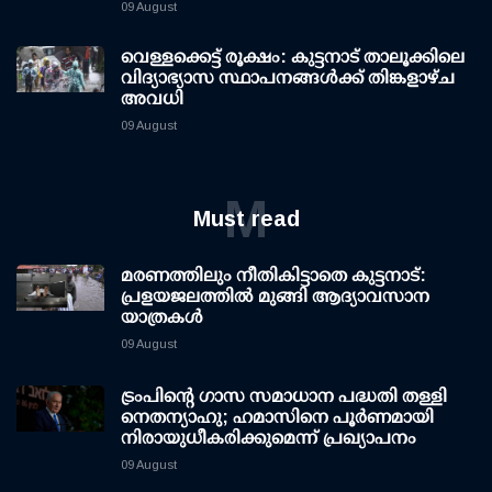
09 August
വെള്ളക്കെട്ട് രൂക്ഷം: കുട്ടനാട് താലൂക്കിലെ
വിദ്യാഭ്യാസ സ്ഥാപനങ്ങള്‍ക്ക് തിങ്കളാഴ്ച
അവധി
09 August
M
Must read
മരണത്തിലും നീതികിട്ടാതെ കുട്ടനാട്:
പ്രളയജലത്തില്‍ മുങ്ങി ആദ്യാവസാന
യാത്രകള്‍
09 August
ട്രംപിന്റെ ഗാസ സമാധാന പദ്ധതി തള്ളി
നെതന്യാഹു; ഹമാസിനെ പൂര്‍ണമായി
നിരായുധീകരിക്കുമെന്ന് പ്രഖ്യാപനം
09 August