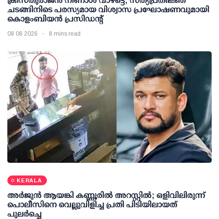
ക്രിസ്തുരാജൻ നീണാൾ വാഴട്ടെ; സത്യപ്രതിജ്ഞ
ചടങ്ങിനിടെ പരസ്യമായ വിശ്വാസ പ്രഘോഷണവുമായി
കൊളംബിയൻ പ്രസിഡന്റ്
08 08 2026
8 mins read
KERALA
അര്‍ജുന്‍ ആയങ്കി കണ്ണൂരില്‍ അറസ്റ്റില്‍; ഒളിവിലിരുന്ന്
പൊലീസിനെ വെല്ലുവിളിച്ച പ്രതി പിടിയിലായത്
പുലര്‍ച്ചെ