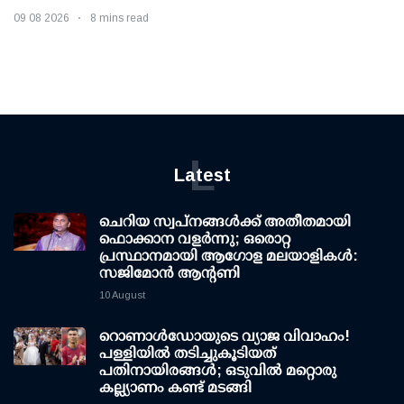
09 08 2026
8 mins read
L
Latest
ചെറിയ സ്വപ്നങ്ങൾക്ക് അതീതമായി
ഫൊക്കാന വളർന്നു; ഒരൊറ്റ
പ്രസ്ഥാനമായി ആഗോള മലയാളികൾ:
സജിമോൻ ആന്റണി
10 August
റൊണാള്‍ഡോയുടെ വ്യാജ വിവാഹം!
പള്ളിയില്‍ തടിച്ചുകൂടിയത്
പതിനായിരങ്ങള്‍; ഒടുവില്‍ മറ്റൊരു
കല്ല്യാണം കണ്ട് മടങ്ങി