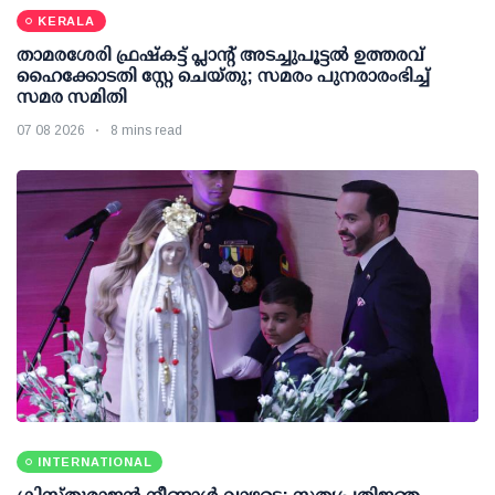
KERALA
താമരശേരി ഫ്രഷ്കട്ട് പ്ലാന്റ് അടച്ചുപൂട്ടൽ ഉത്തരവ്
ഹൈക്കോടതി സ്റ്റേ ചെയ്തു; സമരം പുനരാരംഭിച്ച്
സമര സമിതി
07 08 2026
8 mins read
INTERNATIONAL