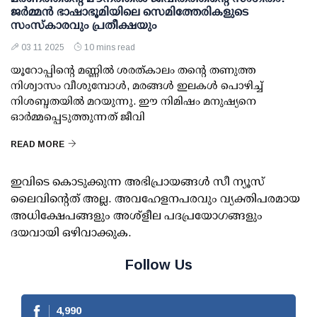
ജർമ്മൻ ഭാഷാഭൂമിയിലെ സെമിത്തേരികളുടെ
സംസ്കാരവും പ്രതീക്ഷയും
03 11 2025
10 mins read
യൂറോപ്പിന്റെ മണ്ണിൽ ശരത്കാലം തന്റെ തണുത്ത
നിശ്വാസം വീശുമ്പോൾ, മരങ്ങൾ ഇലകൾ പൊഴിച്ച്
നിശബ്ദതയിൽ മറയുന്നു. ഈ നിമിഷം മനുഷ്യനെ
ഓർമ്മപ്പെടുത്തുന്നത് ജീവി
READ MORE
ഇവിടെ കൊടുക്കുന്ന അഭിപ്രായങ്ങള്‍ സീ ന്യൂസ്
ലൈവിന്റെത് അല്ല. അവഹേളനപരവും വ്യക്തിപരമായ
അധിക്ഷേപങ്ങളും അശ്‌ളീല പദപ്രയോഗങ്ങളും
ദയവായി ഒഴിവാക്കുക.
Follow Us
4,990