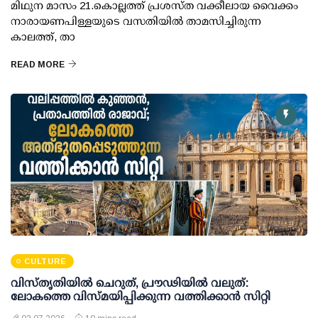
മിഥുന മാസം 21.കൊല്ലത്ത് പ്രശസ്ത വക്കീലായ വൈക്കം
നാരായണപിള്ളയുടെ വസതിയില്‍ താമസിച്ചിരുന്ന
കാലത്ത്, താ
READ MORE
CULTURE
വിസ്തൃതിയിൽ ചെറുത്, പ്രൗഢിയിൽ വലുത്:
ലോകത്തെ വിസ്മയിപ്പിക്കുന്ന വത്തിക്കാൻ സിറ്റി