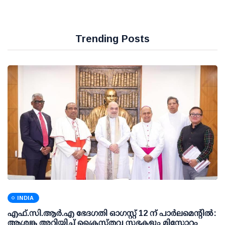
Trending Posts
INDIA
എഫ്.സി.ആര്‍.എ ഭേദഗതി ഓഗസ്റ്റ് 12 ന് പാര്‍ലമെന്റില്‍:
ആശങ്ക അറിയിച്ച് ക്രൈസ്തവ സഭകളും മിസോറം