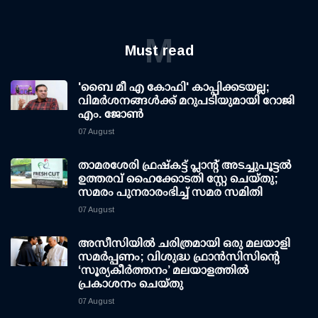
M
Must read
'ബൈ മീ എ കോഫി' കാപ്പിക്കടയല്ല;
വിമര്‍ശനങ്ങള്‍ക്ക് മറുപടിയുമായി റോജി
എം. ജോണ്‍
07 August
താമരശേരി ഫ്രഷ്കട്ട് പ്ലാന്റ് അടച്ചുപൂട്ടൽ
ഉത്തരവ് ഹൈക്കോടതി സ്റ്റേ ചെയ്തു;
സമരം പുനരാരംഭിച്ച് സമര സമിതി
07 August
അസീസിയിൽ ചരിത്രമായി ഒരു മലയാളി
സമർപ്പണം; വിശുദ്ധ ഫ്രാൻസിസിന്റെ
‘സൂര്യകീർത്തനം’ മലയാളത്തിൽ
പ്രകാശനം ചെയ്തു
07 August