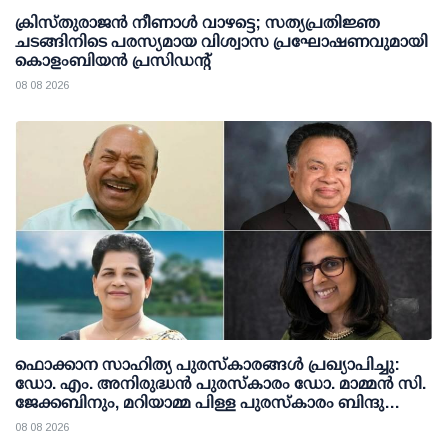
ക്രിസ്തുരാജൻ നീണാൾ വാഴട്ടെ; സത്യപ്രതിജ്ഞ
ചടങ്ങിനിടെ പരസ്യമായ വിശ്വാസ പ്രഘോഷണവുമായി
കൊളംബിയൻ പ്രസിഡന്റ്
08 08 2026
ഫൊക്കാന സാഹിത്യ പുരസ്‌കാരങ്ങള്‍ പ്രഖ്യാപിച്ചു:
ഡോ. എം. അനിരുദ്ധന്‍ പുരസ്‌കാരം ഡോ. മാമ്മന്‍ സി.
ജേക്കബിനും, മറിയാമ്മ പിള്ള പുരസ്‌കാരം ബിന്ദു
കാനയ്ക്കും
08 08 2026