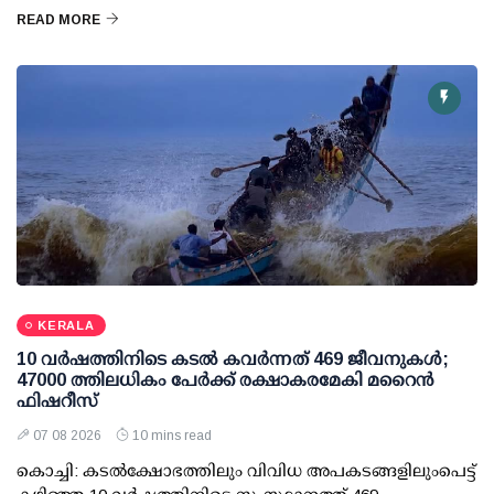
READ MORE
KERALA
10 വര്‍ഷത്തിനിടെ കടല്‍ കവര്‍ന്നത് 469 ജീവനുകള്‍;
47000 ത്തിലധികം പേര്‍ക്ക് രക്ഷാകരമേകി മറൈന്‍
ഫിഷറീസ്
07 08 2026
10 mins read
കൊച്ചി: കടല്‍ക്ഷോഭത്തിലും വിവിധ അപകടങ്ങളിലുംപെട്ട്