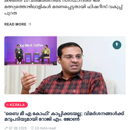
കഴിഞ്ഞ 10 വര്‍ഷത്തിനിടെ സംസ്ഥാനത്ത് 469
മത്സ്യത്തൊഴിലാളികള്‍ മരണപ്പെട്ടതായി ഫിഷറീസ് വകുപ്പ്
പുറത
READ MORE
KERALA
'ബൈ മീ എ കോഫി' കാപ്പിക്കടയല്ല; വിമര്‍ശനങ്ങള്‍ക്ക്
മറുപടിയുമായി റോജി എം. ജോണ്‍
07 08 2026
10 mins read