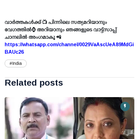
വാർത്തകൾക്ക് 📺 പിന്നിലെ സത്യമറിയാനും
വേഗത്തിൽ⌚ അറിയാനും ഞങ്ങളുടെ വാട്ട്സാപ്പ്
ചാനലിൽ അംഗമാകൂ 📲
https://whatsapp.com/channel/0029VaAscUeA89MdGi
BAUc26
#India
Related posts