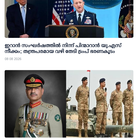
ഇറാന്‍ സംഘര്‍ഷത്തില്‍ നിന്ന് പിന്മാറാന്‍ യു.എസ്
നീക്കം; തന്ത്രപരമായ വഴി തേടി ട്രംപ് ഭരണകൂടം
08 08 2026