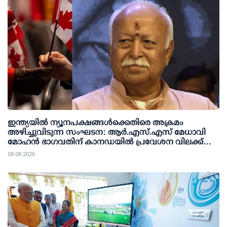
ഇന്ത്യയില്‍ ന്യൂനപക്ഷങ്ങള്‍ക്കെതിരെ അക്രമം
അഴിച്ചുവിടുന്ന സംഘടന: ആര്‍.എസ്.എസ് മേധാവി
മോഹന്‍ ഭാഗവതിന് കാനഡയില്‍ പ്രവേശന വിലക്ക്
ഏര്‍പ്പെടുത്തണമെന്ന് എന്‍.ഡി.പി
08 08 2026