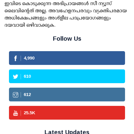
ഇവിടെ കൊടുക്കുന്ന അഭിപ്രായങ്ങള്‍ സീ ന്യൂസ്
ലൈവിന്റെത് അല്ല. അവഹേളനപരവും വ്യക്തിപരമായ
അധിക്ഷേപങ്ങളും അശ്‌ളീല പദപ്രയോഗങ്ങളും
ദയവായി ഒഴിവാക്കുക.
Follow Us
4,990
610
612
25.5
K
Latest Updates