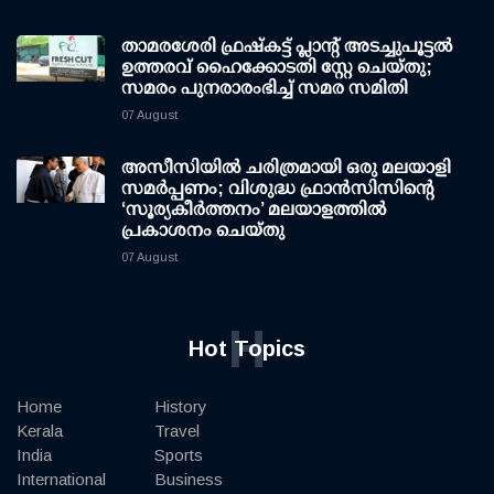
താമരശേരി ഫ്രഷ്കട്ട് പ്ലാന്റ് അടച്ചുപൂട്ടൽ
ഉത്തരവ് ഹൈക്കോടതി സ്റ്റേ ചെയ്തു;
സമരം പുനരാരംഭിച്ച് സമര സമിതി
07 August
അസീസിയിൽ ചരിത്രമായി ഒരു മലയാളി
സമർപ്പണം; വിശുദ്ധ ഫ്രാൻസിസിന്റെ
‘സൂര്യകീർത്തനം’ മലയാളത്തിൽ
പ്രകാശനം ചെയ്തു
07 August
H
Hot Topics
Home
History
Kerala
Travel
India
Sports
International
Business