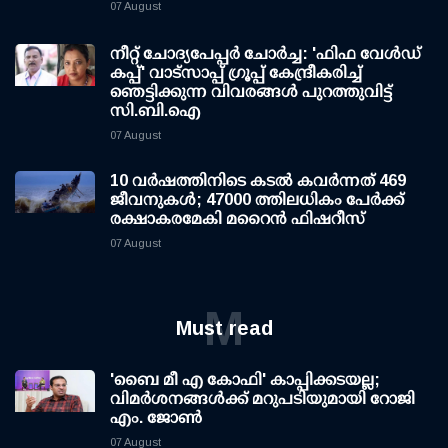
07 August
നീറ്റ് ചോദ്യപേപ്പര്‍ ചോര്‍ച്ച: 'ഫിഫ വേള്‍ഡ്
കപ്പ്' വാട്സാപ്പ് ഗ്രൂപ്പ് കേന്ദ്രീകരിച്ച്
ഞെട്ടിക്കുന്ന വിവരങ്ങള്‍ പുറത്തുവിട്ട്
സി.ബി.ഐ
07 August
10 വര്‍ഷത്തിനിടെ കടല്‍ കവര്‍ന്നത് 469
ജീവനുകള്‍; 47000 ത്തിലധികം പേര്‍ക്ക്
രക്ഷാകരമേകി മറൈന്‍ ഫിഷറീസ്
07 August
M
Must read
'ബൈ മീ എ കോഫി' കാപ്പിക്കടയല്ല;
വിമര്‍ശനങ്ങള്‍ക്ക് മറുപടിയുമായി റോജി
എം. ജോണ്‍
07 August