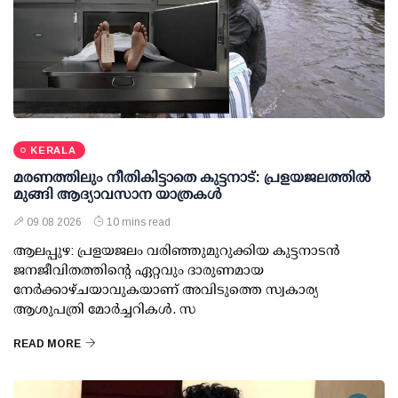
KERALA
മരണത്തിലും നീതികിട്ടാതെ കുട്ടനാട്: പ്രളയജലത്തില്‍
മുങ്ങി ആദ്യാവസാന യാത്രകള്‍
09 08 2026
10 mins read
ആലപ്പുഴ: പ്രളയജലം വരിഞ്ഞുമുറുക്കിയ കുട്ടനാടന്‍
ജനജീവിതത്തിന്റെ ഏറ്റവും ദാരുണമായ
നേര്‍ക്കാഴ്ചയാവുകയാണ് അവിടുത്തെ സ്വകാര്യ
ആശുപത്രി മോര്‍ച്ചറികള്‍. സ
READ MORE