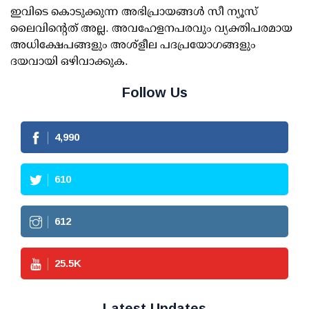
ഇവിടെ കൊടുക്കുന്ന അഭിപ്രായങ്ങള്‍ സീ ന്യൂസ്
ലൈവിന്റെത് അല്ല. അവഹേളനപരവും വ്യക്തിപരമായ
അധിക്ഷേപങ്ങളും അശ്‌ളീല പദപ്രയോഗങ്ങളും
ദയവായി ഒഴിവാക്കുക.
Follow Us
4,990
610
612
25.5
K
Latest Updates