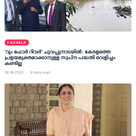
KERALA
'റൂം ഫോര്‍ റിവര്‍' ചുവപ്പുനാടയില്‍: കേരളത്തെ
പ്രളയമുക്തമാക്കാനുള്ള സ്വപ്ന പദ്ധതി വെളിച്ചം
കണ്ടില്ല
08 08 2026
8 mins read