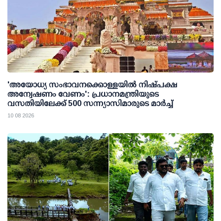
'അയോധ്യ സംഭാവനക്കൊള്ളയില്‍ നിഷ്പക്ഷ
അന്വേഷണം വേണം': പ്രധാനമന്ത്രിയുടെ
വസതിയിലേക്ക് 500 സന്ന്യാസിമാരുടെ മാര്‍ച്ച്
10 08 2026