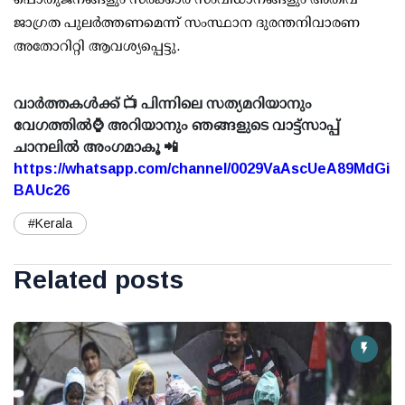
ജാഗ്രത പുലര്‍ത്തണമെന്ന് സംസ്ഥാന ദുരന്തനിവാരണ
അതോറിറ്റി ആവശ്യപ്പെട്ടു.
വാർത്തകൾക്ക് 📺 പിന്നിലെ സത്യമറിയാനും
വേഗത്തിൽ⌚ അറിയാനും ഞങ്ങളുടെ വാട്ട്സാപ്പ്
ചാനലിൽ അംഗമാകൂ 📲
https://whatsapp.com/channel/0029VaAscUeA89MdGi
BAUc26
#Kerala
Related posts