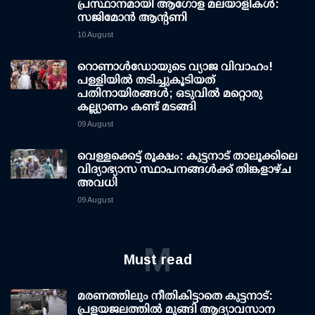
പ്രസ്ഥാനമായി ആഗോള മലയാളികൾ:
സജിമോൻ ആന്റണി
10 August
റൊണാള്‍ഡോയുടെ വ്യാജ വിവാഹം!
പള്ളിയില്‍ തടിച്ചുകൂടിയത്
പതിനായിരങ്ങള്‍; ഒടുവില്‍ മറ്റൊരു
കല്ല്യാണം കണ്ട് മടങ്ങി
09 August
വെള്ളക്കെട്ട് രൂക്ഷം: കുട്ടനാട് താലൂക്കിലെ
വിദ്യാഭ്യാസ സ്ഥാപനങ്ങള്‍ക്ക് തിങ്കളാഴ്ച
അവധി
09 August
M
Must read
മരണത്തിലും നീതികിട്ടാതെ കുട്ടനാട്:
പ്രളയജലത്തില്‍ മുങ്ങി ആദ്യാവസാന