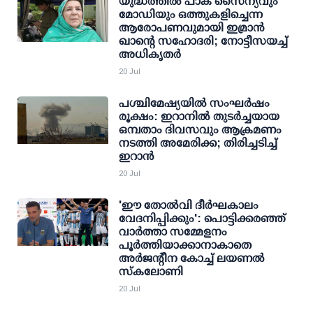
യുദ്ധത്തില്‍ പാക് സൈന്യവും
മോഡിയും ഒത്തുകളിച്ചെന്ന
ആരോപണവുമായി ഇമ്രാന്‍
ഖാന്റെ സഹോദരി; നോട്ടീസയച്ച്
അധികൃതര്‍
20 Jul
പശ്ചിമേഷ്യയില്‍ സംഘര്‍ഷം
രൂക്ഷം: ഇറാനില്‍ തുടര്‍ച്ചയായ
ഒമ്പതാം ദിവസവും ആക്രമണം
നടത്തി അമേരിക്ക; തിരിച്ചടിച്ച്
ഇറാന്‍
20 Jul
'ഈ തോല്‍വി ദീര്‍ഘകാലം
വേദനിപ്പിക്കും': പൊട്ടിക്കരഞ്ഞ്
വാര്‍ത്താ സമ്മേളനം
പൂര്‍ത്തിയാക്കാനാകാതെ
അര്‍ജന്റീന കോച്ച് ലയണല്‍
സ്‌കലോണി
20 Jul