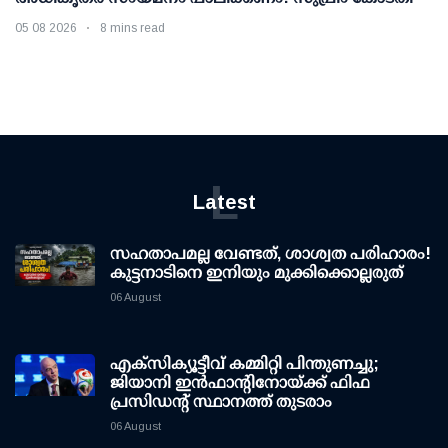
05 08 2026
8 mins read
L
Latest
സഹതാപമല്ല വേണ്ടത്, ശാശ്വത പരിഹാരം!
കുട്ടനാടിനെ ഇനിയും മുക്കിക്കൊല്ലരുത്
06 August
എക്സിക്യൂട്ടീവ് കമ്മിറ്റി പിന്തുണച്ചു;
ജിയാനി ഇന്‍ഫാന്റിനോയ്ക്ക് ഫിഫ
പ്രസിഡന്റ് സ്ഥാനത്ത് തുടരാം
06 August