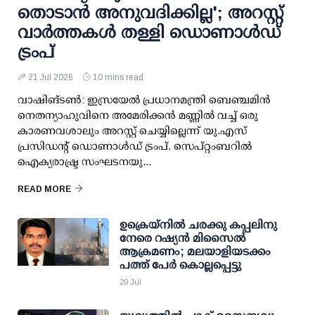
തൊടാന്‍ അനുവദിക്കില്ല'; അറസ്റ്റ്
വാര്‍ത്തകള്‍ തള്ളി ഡൊണാള്‍ഡ്
ട്രംപ്
21 Jul 2026
10 mins read
വാഷിങ്ടണ്‍: ഇസ്രയേല്‍ പ്രധാനമന്ത്രി ബെഞ്ചമിന്‍
നെതന്യാഹുവിനെ അമേരിക്കന്‍ മണ്ണില്‍ വച്ച് ഒരു
കാരണവശാലും അറസ്റ്റ് ചെയ്യില്ലെന്ന് യു.എസ്
പ്രസിഡന്റ് ഡൊണാള്‍ഡ് ട്രംപ്. സെപ്റ്റംബറില്‍
ഐക്യരാഷ്ട്ര സംഘടനയു...
READ MORE
ഉക്രെയ്നിൽ ചരക്കു കപ്പലിനു
നേരെ റഷ്യൻ മിസൈൽ
ആക്രമണം; മലയാളിയടക്കം
പത്ത് പേർ കൊല്ലപ്പെട്ടു
20 Jul