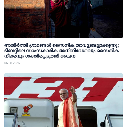
അതിര്‍ത്തി ഗ്രാമങ്ങള്‍ സൈനിക താവളങ്ങളാക്കുന്നു;
ടിബറ്റിലെ സാംസ്‌കാരിക അധിനിവേശവും സൈനിക
നീക്കവും ശക്തിപ്പെടുത്തി ചൈന
06 08 2026