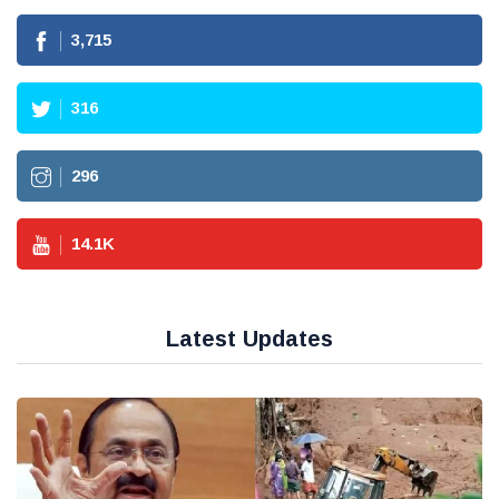
3,715
316
296
14.1
K
Latest Updates