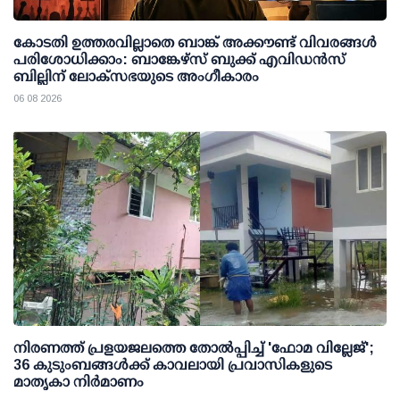
കോടതി ഉത്തരവില്ലാതെ ബാങ്ക് അക്കൗണ്ട് വിവരങ്ങള്‍
പരിശോധിക്കാം: ബാങ്കേഴ്സ് ബുക്ക് എവിഡന്‍സ്
ബില്ലിന് ലോക്സഭയുടെ അംഗീകാരം
06 08 2026
നിരണത്ത് പ്രളയജലത്തെ തോല്‍പ്പിച്ച് 'ഫോമ വില്ലേജ്';
36 കുടുംബങ്ങള്‍ക്ക് കാവലായി പ്രവാസികളുടെ
മാതൃകാ നിര്‍മാണം