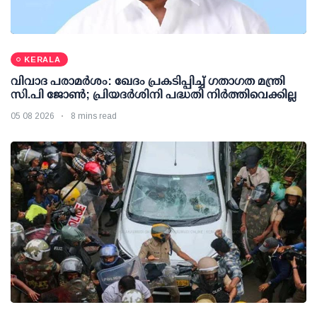
KERALA
വിവാദ പരാമര്‍ശം: ഖേദം പ്രകടിപ്പിച്ച് ഗതാഗത മന്ത്രി
സി.പി ജോണ്‍; പ്രിയദര്‍ശിനി പദ്ധതി നിര്‍ത്തിവെക്കില്ല
05 08 2026
8 mins read