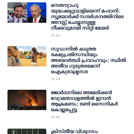
നെതന്യാഹു
യുദ്ധക്കുറ്റവാളിയെന്ന് മംദാനി:
ന്യൂയോര്‍ക്ക് സന്ദര്‍ശനത്തിനിടെ
അറസ്റ്റ് ചെയ്യാനുള്ള
നീക്കവുമായി സിറ്റി മേയര്‍
19 Jul
സുഡാനിൽ കടുത്ത
ഭക്ഷ്യപ്രതിസന്ധിയും
അഭയാർത്ഥി പ്രവാഹവും; സ്ഥിതി
അതീവ ഗുരുതരമെന്ന്
ഐക്യരാഷ്ട്രസഭ
19 Jul
ജോർദാനിലെ അമേരിക്കൻ
വ്യോമതാവളത്തിൽ ഇറാൻ
ആക്രമണം; രണ്ട് സൈനികർ
കൊല്ലപ്പെട്ടു
19 Jul
ക്രിസ്തീയ വിശ്വാസം