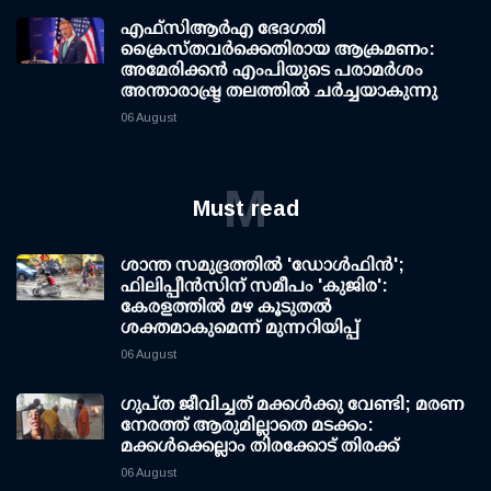
എഫ്‌സി‌ആര്‍‌എ ഭേദഗതി
ക്രൈസ്തവർക്കെതിരായ ആക്രമണം:
അമേരിക്കൻ എംപിയുടെ പരാമർശം
അന്താരാഷ്ട്ര തലത്തിൽ ചർച്ചയാകുന്നു
06 August
M
Must read
ശാന്ത സമുദ്രത്തില്‍ 'ഡോള്‍ഫിന്‍';
ഫിലിപ്പീന്‍സിന് സമീപം 'കുജിര':
കേരളത്തില്‍ മഴ കൂടുതല്‍
ശക്തമാകുമെന്ന് മുന്നറിയിപ്പ്
06 August
ഗുപ്ത ജീവിച്ചത് മക്കള്‍ക്കു വേണ്ടി; മരണ
നേരത്ത് ആരുമില്ലാതെ മടക്കം:
മക്കള്‍ക്കെല്ലാം തിരക്കോട് തിരക്ക്
06 August