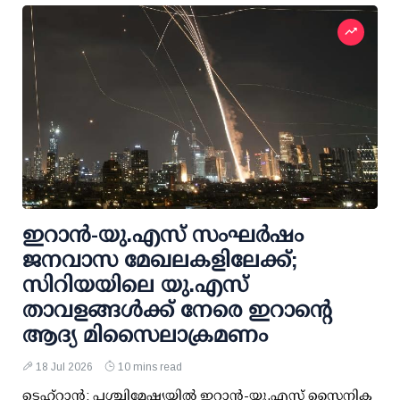
ഇറാന്‍-യു.എസ് സംഘര്‍ഷം
ജനവാസ മേഖലകളിലേക്ക്;
സിറിയയിലെ യു.എസ്
താവളങ്ങള്‍ക്ക് നേരെ ഇറാന്റെ
ആദ്യ മിസൈലാക്രമണം
18 Jul 2026
10 mins read
ടെഹ്‌റാന്‍: പശ്ചിമേഷ്യയില്‍ ഇറാന്‍-യു.എസ് സൈനിക