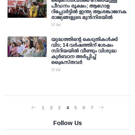
ക്രൈസ്തവർക്ക് നേരെയുള്ള
പീഡനം രൂക്ഷം; ആഗോള
റിപ്പോർട്ടിൽ ഇന്ത്യ ആശങ്കാജനക
രാജ്യങ്ങളുടെ മുൻനിരയിൽ
17 Jul
യുദ്ധത്തിന്റെ കെടുതികൾക്ക്
വിട; 14 വർഷത്തിന് ശേഷം
സിറിയയിൽ വീണ്ടും വിശുദ്ധ
കുർബാന അർപ്പിച്ച്
ക്രൈസ്തവർ
17 Jul
1
2
3
4
5
6
7
Follow Us