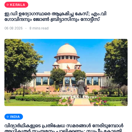
KERALA
ഇ.ഡി ഉദ്യോഗസ്ഥരെ ആക്രമിച്ച കേസ്; എം.വി
ഗോവിന്ദനും ജോണ്‍ ബ്രിട്ടാസിനും നോട്ടീസ്
06 08 2026
8 mins read
INDIA
വിദ്യാര്‍ഥികളുടെ പ്രതിഷേധ സമരങ്ങള്‍ നേരിടുമ്പോള്‍
അധികൃതര്‍ സംയമനം പാലിക്കണം: സുപ്രീം കോടതി