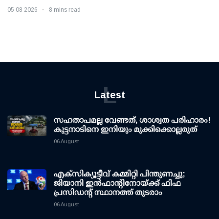
05 08 2026
8 mins read
L
Latest
സഹതാപമല്ല വേണ്ടത്, ശാശ്വത പരിഹാരം!
കുട്ടനാടിനെ ഇനിയും മുക്കിക്കൊല്ലരുത്
06 August
എക്സിക്യൂട്ടീവ് കമ്മിറ്റി പിന്തുണച്ചു;
ജിയാനി ഇന്‍ഫാന്റിനോയ്ക്ക് ഫിഫ
പ്രസിഡന്റ് സ്ഥാനത്ത് തുടരാം
06 August