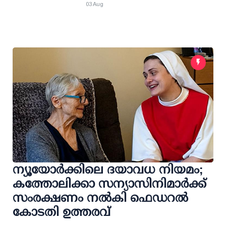
03 Aug
ന്യൂയോർക്കിലെ ദയാവധ നിയമം;
കത്തോലിക്കാ സന്യാസിനിമാർക്ക്
സംരക്ഷണം നൽകി ഫെഡറല്‍
കോടതി ഉത്തരവ്