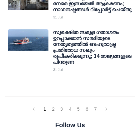
നേരെ ഇസ്രയേൽ ആക്രമണം;
നാശനഷ്ടങ്ങൾ റിപ്പോർട്ട് ചെയ്തു
31 Jul
സുരക്ഷിത സമുദ്ര ഗതാഗതം
ഉറപ്പാക്കാന്‍ സൗദിയുടെ
നേതൃത്വത്തില്‍ ബഹുരാഷ്ട്ര
പ്രതിരോധ സഖ്യം
രൂപീകരിക്കുന്നു; 14 രാജ്യങ്ങളുടെ
പിന്തുണ
31 Jul
1
2
3
4
5
6
7
Follow Us