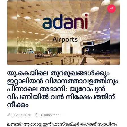
യു.കെയിലെ തുറമുഖങ്ങള്‍ക്കും
ഇറ്റാലിയന്‍ വിമാനത്താവളത്തിനും
പിന്നാലെ അദാനി: യൂറോപ്യന്‍
വിപണിയില്‍ വന്‍ നിക്ഷേപത്തിന്
നീക്കം
01 Aug 2026
10 mins read
ലണ്ടന്‍: ആഗോള ഇന്‍ഫ്രാസ്ട്രക്ചര്‍ രംഗത്ത് സ്വാധീനം