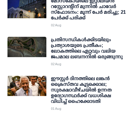
മോസ്‌കോയിലെ ഇറ്റാലിയന്‍
റസ്റ്റോറന്റിന് മുന്നില്‍ ചാവേര്‍
സ്‌ഫോടനം: മൂന്ന് പേര്‍ മരിച്ചു; 21
പേര്‍ക്ക് പരിക്ക്
02 Aug
പ്രതിസന്ധികൾക്കിടയിലും
പ്രത്യാശയുടെ പ്രതീകം;
ലോകത്തിലെ ഏറ്റവും വലിയ
ജപമാല ലബനനിൽ ഒരുങ്ങുന്നു
02 Aug
ഈസ്റ്റർ ദിനത്തിലെ ലങ്കൻ
ക്രൈസ്തവ കൂട്ടക്കൊല;
സുരക്ഷാവീഴ്ചയിൽ ഉന്നത
ഉദ്യോഗസ്ഥർക്ക് വധശിക്ഷ
വിധിച്ച് ഹൈക്കോടതി
01 Aug