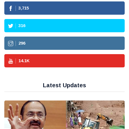
3,715
316
296
14.1
K
Latest Updates