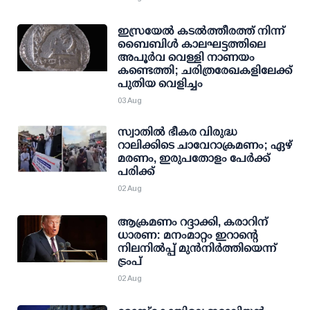
ഇസ്രയേൽ കടൽത്തീരത്ത് നിന്ന്
ബൈബിൾ കാലഘട്ടത്തിലെ
അപൂർവ വെള്ളി നാണയം
കണ്ടെത്തി; ചരിത്രരേഖകളിലേക്ക്
പുതിയ വെളിച്ചം
03 Aug
സ്വാതില്‍ ഭീകര വിരുദ്ധ
റാലിക്കിടെ ചാവേറാക്രമണം; ഏഴ്
മരണം, ഇരുപതോളം പേര്‍ക്ക്
പരിക്ക്
02 Aug
ആക്രമണം റദ്ദാക്കി, കരാറിന്
ധാരണ: മനംമാറ്റം ഇറാന്റെ
നിലനില്‍പ്പ് മുന്‍നിര്‍ത്തിയെന്ന്
ട്രംപ്
02 Aug