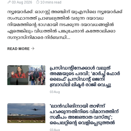
03 Aug 2026
10 mins read
ന്യൂയോർക്ക്: ഓഗസ്റ്റ് അഞ്ചിന് യുഎസിലെ ന്യൂയോർക്ക്
സംസ്ഥാനത്ത് പ്രാബല്യത്തിൽ വരുന്ന ദയാവധ
നിയമത്തിന്റെ ഭാഗമായി നടക്കുന്ന ദയാവധങ്ങളിൽ
ഏതെങ്കിലും വിധത്തിൽ പങ്കുചേരാൻ കത്തോലിക്കാ
സന്യാസിനിമാരെ നിർബന്ധി...
READ MORE
പ്രസിഡന്റിനേക്കാള്‍ വലുത്
അമ്മയുടെ പദവി; ‘മാര്‍ച്ച് ഫോര്‍
ലൈഫ്’ പ്രസിഡന്റ് ജെനി
ബ്രാഡ്ലി ലിക്ടര്‍ രാജി വെച്ചു
03 Aug
'ലാന്‍ഡിങിനായി താഴ്ന്ന്
പറക്കുന്നതിനിടെ വിമാനത്തിന്
സമീപം അജ്ഞാത വസ്തു';
പൈലറ്റിന്റെ വെളിപ്പെടുത്തല്‍
03 Aug