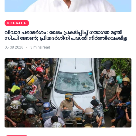
KERALA
വിവാദ പരാമര്‍ശം: ഖേദം പ്രകടിപ്പിച്ച് ഗതാഗത മന്ത്രി
സി.പി ജോണ്‍; പ്രിയദര്‍ശിനി പദ്ധതി നിര്‍ത്തിവെക്കില്ല
05 08 2026
8 mins read