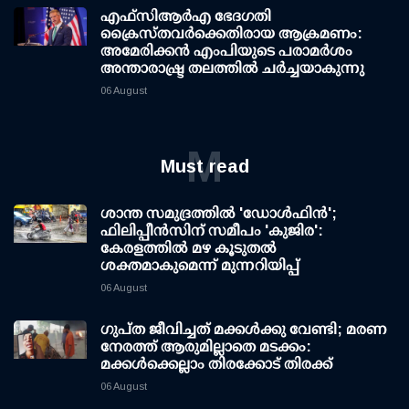
എഫ്‌സി‌ആര്‍‌എ ഭേദഗതി
ക്രൈസ്തവർക്കെതിരായ ആക്രമണം:
അമേരിക്കൻ എംപിയുടെ പരാമർശം
അന്താരാഷ്ട്ര തലത്തിൽ ചർച്ചയാകുന്നു
06 August
M
Must read
ശാന്ത സമുദ്രത്തില്‍ 'ഡോള്‍ഫിന്‍';
ഫിലിപ്പീന്‍സിന് സമീപം 'കുജിര':
കേരളത്തില്‍ മഴ കൂടുതല്‍
ശക്തമാകുമെന്ന് മുന്നറിയിപ്പ്
06 August
ഗുപ്ത ജീവിച്ചത് മക്കള്‍ക്കു വേണ്ടി; മരണ
നേരത്ത് ആരുമില്ലാതെ മടക്കം:
മക്കള്‍ക്കെല്ലാം തിരക്കോട് തിരക്ക്
06 August