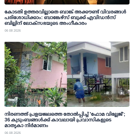
കോടതി ഉത്തരവില്ലാതെ ബാങ്ക് അക്കൗണ്ട് വിവരങ്ങള്‍
പരിശോധിക്കാം: ബാങ്കേഴ്സ് ബുക്ക് എവിഡന്‍സ്
ബില്ലിന് ലോക്സഭയുടെ അംഗീകാരം
06 08 2026
നിരണത്ത് പ്രളയജലത്തെ തോല്‍പ്പിച്ച് 'ഫോമ വില്ലേജ്';
36 കുടുംബങ്ങള്‍ക്ക് കാവലായി പ്രവാസികളുടെ
മാതൃകാ നിര്‍മാണം
06 08 2026