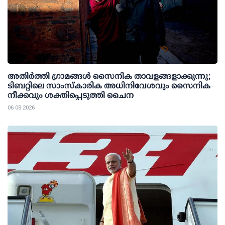
അതിര്‍ത്തി ഗ്രാമങ്ങള്‍ സൈനിക താവളങ്ങളാക്കുന്നു;
ടിബറ്റിലെ സാംസ്‌കാരിക അധിനിവേശവും സൈനിക
നീക്കവും ശക്തിപ്പെടുത്തി ചൈന
06 08 2026