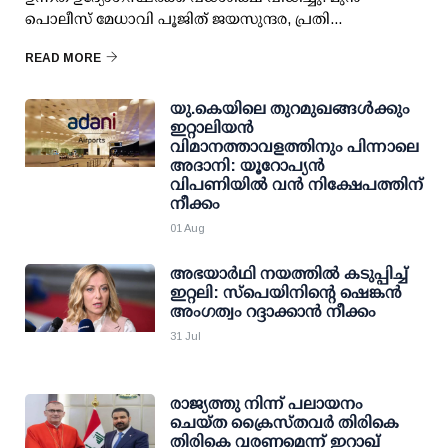
പൊലീസ് മേധാവി പൂജിത് ജയസുന്ദര, പ്രതി...
READ MORE
യു.കെയിലെ തുറമുഖങ്ങള്‍ക്കും
ഇറ്റാലിയന്‍
വിമാനത്താവളത്തിനും പിന്നാലെ
അദാനി: യൂറോപ്യന്‍
വിപണിയില്‍ വന്‍ നിക്ഷേപത്തിന്
നീക്കം
01 Aug
അഭയാര്‍ഥി നയത്തില്‍ കടുപ്പിച്ച്
ഇറ്റലി: സ്‌പെയിനിന്റെ ഷെങ്കന്‍
അംഗത്വം റദ്ദാക്കാന്‍ നീക്കം
31 Jul
രാജ്യത്തു നിന്ന് പലായനം
ചെയ്ത ക്രൈസ്തവര്‍ തിരികെ
തിരികെ വരണമെന്ന് ഇറാഖ്