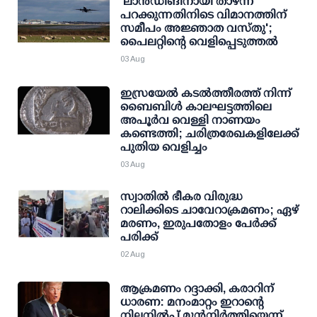
'ലാന്‍ഡിങിനായി താഴ്ന്ന്
പറക്കുന്നതിനിടെ വിമാനത്തിന്
സമീപം അജ്ഞാത വസ്തു';
പൈലറ്റിന്റെ വെളിപ്പെടുത്തല്‍
03 Aug
ഇസ്രയേൽ കടൽത്തീരത്ത് നിന്ന്
ബൈബിൾ കാലഘട്ടത്തിലെ
അപൂർവ വെള്ളി നാണയം
കണ്ടെത്തി; ചരിത്രരേഖകളിലേക്ക്
പുതിയ വെളിച്ചം
03 Aug
സ്വാതില്‍ ഭീകര വിരുദ്ധ
റാലിക്കിടെ ചാവേറാക്രമണം; ഏഴ്
മരണം, ഇരുപതോളം പേര്‍ക്ക്
പരിക്ക്
02 Aug
ആക്രമണം റദ്ദാക്കി, കരാറിന്
ധാരണ: മനംമാറ്റം ഇറാന്റെ
നിലനില്‍പ്പ് മുന്‍നിര്‍ത്തിയെന്ന്