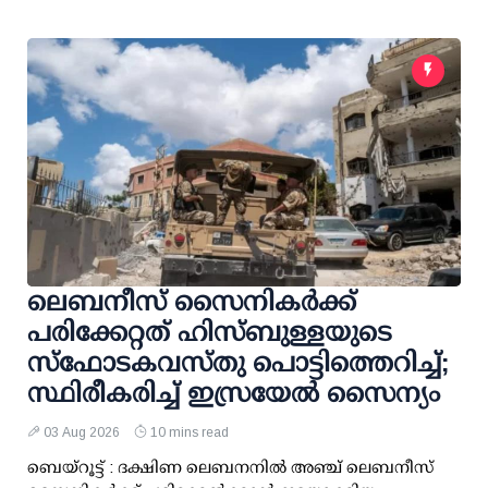
ലെബനീസ് സൈനികർക്ക്
പരിക്കേറ്റത് ഹിസ്ബുള്ളയുടെ
സ്‌ഫോടകവസ്തു പൊട്ടിത്തെറിച്ച്;
സ്ഥിരീകരിച്ച് ഇസ്രയേൽ സൈന്യം
03 Aug 2026
10 mins read
ബെയ്റൂട്ട് : ദക്ഷിണ ലെബനനിൽ അഞ്ച് ലെബനീസ്