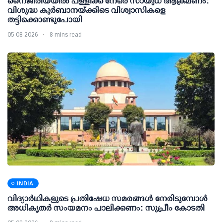
നൈജീരിയയിൽ പള്ളിക്ക് നേരെ സായുധ ആക്രമണം:
വിശുദ്ധ കുർബാനയ്ക്കിടെ വിശ്വാസികളെ
തട്ടിക്കൊണ്ടുപോയി
05 08 2026
8 mins read
INDIA
വിദ്യാര്‍ഥികളുടെ പ്രതിഷേധ സമരങ്ങള്‍ നേരിടുമ്പോള്‍
അധികൃതര്‍ സംയമനം പാലിക്കണം: സുപ്രീം കോടതി