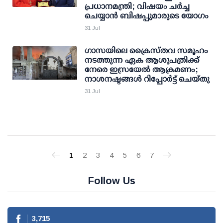
പ്രധാനമന്ത്രി; വിഷയം ചര്‍ച്ച
ചെയ്യാന്‍ ബിഷപ്പുമാരുടെ യോഗം
31 Jul
ഗാസയിലെ ക്രൈസ്തവ സമൂഹം
നടത്തുന്ന ഏക ആശുപത്രിക്ക്
നേരെ ഇസ്രയേൽ ആക്രമണം;
നാശനഷ്ടങ്ങൾ റിപ്പോർട്ട് ചെയ്തു
31 Jul
1
2
3
4
5
6
7
Follow Us
3,715