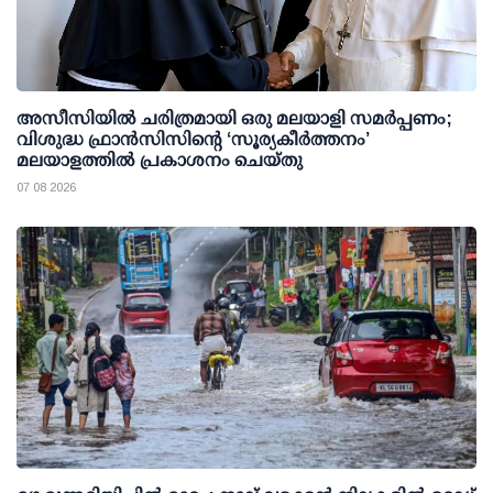
അസീസിയിൽ ചരിത്രമായി ഒരു മലയാളി സമർപ്പണം;
വിശുദ്ധ ഫ്രാൻസിസിന്റെ ‘സൂര്യകീർത്തനം’
മലയാളത്തിൽ പ്രകാശനം ചെയ്തു
07 08 2026