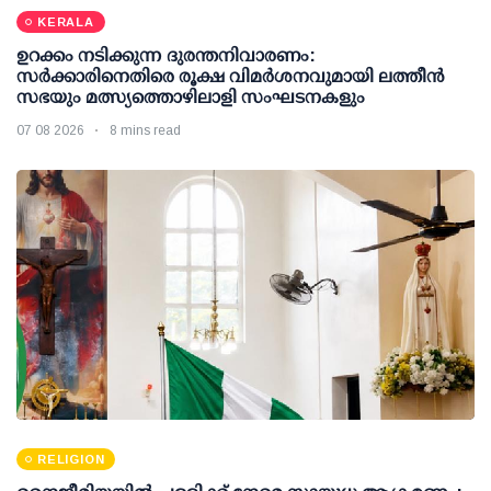
KERALA
ഉറക്കം നടിക്കുന്ന ദുരന്തനിവാരണം:
സര്‍ക്കാരിനെതിരെ രൂക്ഷ വിമര്‍ശനവുമായി ലത്തീന്‍
സഭയും മത്സ്യത്തൊഴിലാളി സംഘടനകളും
07 08 2026
8 mins read
RELIGION