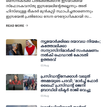
സൈനികർക്ക് പരിക്കേൽക്കാൻ ഇടയാക്കിയ
സ്‌ഫോടകവസ്തു ഇസ്രയേലിന്റേതല്ലെന്നും അത്
ഹിസ്ബുള്ള ഭീകരർ മുൻകൂട്ടി സ്ഥാപിച്ചതാണെന്നും
ഇസ്രയേൽ പ്രതിരോധ സേന ഔദ്യോഗികമായി സ...
READ MORE
ന്യൂയോർക്കിലെ ദയാവധ നിയമം;
കത്തോലിക്കാ
സന്യാസിനിമാർക്ക് സംരക്ഷണം
നൽകി ഫെഡറല്‍ കോടതി
ഉത്തരവ്
03 Aug
പ്രസിഡന്റിനേക്കാള്‍ വലുത്
അമ്മയുടെ പദവി; ‘മാര്‍ച്ച് ഫോര്‍
ലൈഫ്’ പ്രസിഡന്റ് ജെനി
ബ്രാഡ്ലി ലിക്ടര്‍ രാജി വെച്ചു
03 Aug