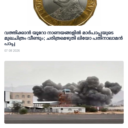
വത്തിക്കാൻ യൂറോ നാണയങ്ങളിൽ മാർപാപ്പയുടെ
മുഖചിത്രം വീണ്ടും; ചരിത്രമെഴുതി ലിയോ പതിനാലാമൻ
പാപ്പ
07 08 2026