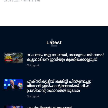
05 08 2026
8 mins read
L
Latest
സഹതാപമല്ല വേണ്ടത്, ശാശ്വത പരിഹാരം!
കുട്ടനാടിനെ ഇനിയും മുക്കിക്കൊല്ലരുത്
06 August
എക്സിക്യൂട്ടീവ് കമ്മിറ്റി പിന്തുണച്ചു;
ജിയാനി ഇന്‍ഫാന്റിനോയ്ക്ക് ഫിഫ
പ്രസിഡന്റ് സ്ഥാനത്ത് തുടരാം
06 August
എഫ്‌സി‌ആര്‍‌എ ഭേദഗതി