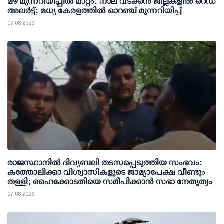
മഴ മുന്നറിയിപ്പില്‍ മാറ്റം: നാല് വടക്കന്‍ ജില്ലകളില്‍ റെഡ്
അലര്‍ട്ട്; മധ്യ കേരളത്തില്‍ ഓറഞ്ച് മുന്നറിയിപ്പ്
07 08 2026
രാജസ്ഥാനിൽ ദിവ്യബലി തടസപ്പെടുത്തിയ സംഭവം:
കത്തോലിക്കാ വിശ്വാസികളുടെ ജാമ്യാപേക്ഷ വീണ്ടും
തള്ളി; ഹൈക്കോടതിയെ സമീപിക്കാൻ സഭാ നേതൃത്വം
07 08 2026