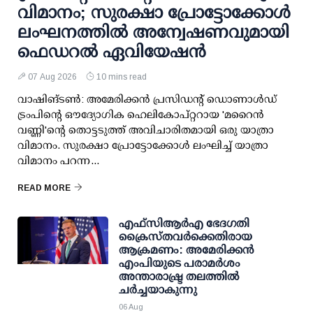
വിമാനം; സുരക്ഷാ പ്രോട്ടോക്കോള്‍
ലംഘനത്തില്‍ അന്വേഷണവുമായി
ഫെഡറല്‍ ഏവിയേഷന്‍
07 Aug 2026
10 mins read
വാഷിങ്ടണ്‍: അമേരിക്കന്‍ പ്രസിഡന്റ് ഡൊണാള്‍ഡ്
ട്രംപിന്റെ ഔദ്യോഗിക ഹെലികോപ്റ്ററായ 'മറൈന്‍
വണ്ണി'ന്റെ തൊട്ടടുത്ത് അവിചാരിതമായി ഒരു യാത്രാ
വിമാനം. സുരക്ഷാ പ്രോട്ടോക്കോള്‍ ലംഘിച്ച് യാത്രാ
വിമാനം പറന്ന...
READ MORE
എഫ്‌സി‌ആര്‍‌എ ഭേദഗതി
ക്രൈസ്തവർക്കെതിരായ
ആക്രമണം: അമേരിക്കൻ
എംപിയുടെ പരാമർശം
അന്താരാഷ്ട്ര തലത്തിൽ
ചർച്ചയാകുന്നു
06 Aug