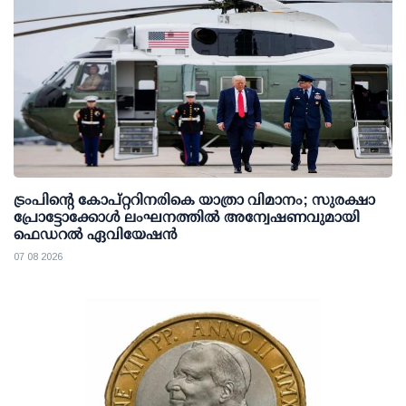
ട്രംപിന്റെ കോപ്റ്ററിനരികെ യാത്രാ വിമാനം; സുരക്ഷാ
പ്രോട്ടോക്കോള്‍ ലംഘനത്തില്‍ അന്വേഷണവുമായി
ഫെഡറല്‍ ഏവിയേഷന്‍
07 08 2026