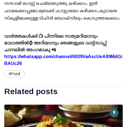
നന്നായി ടോസ്റ്റ് ചെയ്‌തെടുത്തു കഴിക്കാം. ഇത്
ചായക്കൊപ്പമോ,ബ്രേക്ക് ഫാസ്റ്റായോ കഴിക്കാം.കൂടാതെ
സ്‌കൂളിലേക്കുള്ള ടിഫിന്‍ ബോക്‌സിലും കൊടുത്തയക്കാം.
വാർത്തകൾക്ക് 📺 പിന്നിലെ സത്യമറിയാനും
വേഗത്തിൽ⌚ അറിയാനും ഞങ്ങളുടെ വാട്ട്സാപ്പ്
ചാനലിൽ അംഗമാകൂ 📲
https://whatsapp.com/channel/0029VaAscUeA89MdGi
BAUc26
#Food
Related posts