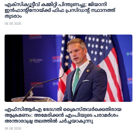
എക്സിക്യൂട്ടീവ് കമ്മിറ്റി പിന്തുണച്ചു; ജിയാനി
ഇന്‍ഫാന്റിനോയ്ക്ക് ഫിഫ പ്രസിഡന്റ് സ്ഥാനത്ത്
തുടരാം
06 08 2026
എഫ്‌സി‌ആര്‍‌എ ഭേദഗതി ക്രൈസ്തവർക്കെതിരായ
ആക്രമണം: അമേരിക്കൻ എംപിയുടെ പരാമർശം
അന്താരാഷ്ട്ര തലത്തിൽ ചർച്ചയാകുന്നു
06 08 2026