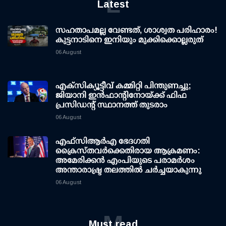
L
Latest
സഹതാപമല്ല വേണ്ടത്, ശാശ്വത പരിഹാരം!
കുട്ടനാടിനെ ഇനിയും മുക്കിക്കൊല്ലരുത്
06 August
എക്സിക്യൂട്ടീവ് കമ്മിറ്റി പിന്തുണച്ചു;
ജിയാനി ഇന്‍ഫാന്റിനോയ്ക്ക് ഫിഫ
പ്രസിഡന്റ് സ്ഥാനത്ത് തുടരാം
06 August
എഫ്‌സി‌ആര്‍‌എ ഭേദഗതി
ക്രൈസ്തവർക്കെതിരായ ആക്രമണം:
അമേരിക്കൻ എംപിയുടെ പരാമർശം
അന്താരാഷ്ട്ര തലത്തിൽ ചർച്ചയാകുന്നു
06 August
M
Must read