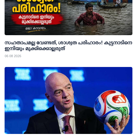
സഹതാപമല്ല വേണ്ടത്, ശാശ്വത പരിഹാരം! കുട്ടനാടിനെ
ഇനിയും മുക്കിക്കൊല്ലരുത്
06 08 2026