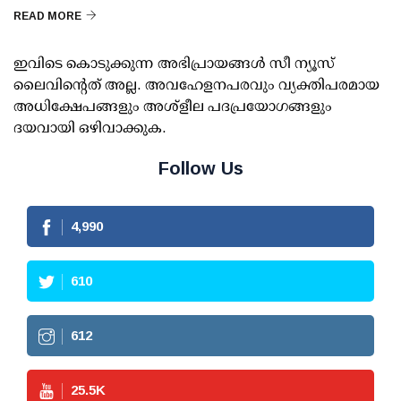
READ MORE
ഇവിടെ കൊടുക്കുന്ന അഭിപ്രായങ്ങള്‍ സീ ന്യൂസ്
ലൈവിന്റെത് അല്ല. അവഹേളനപരവും വ്യക്തിപരമായ
അധിക്ഷേപങ്ങളും അശ്‌ളീല പദപ്രയോഗങ്ങളും
ദയവായി ഒഴിവാക്കുക.
Follow Us
4,990
610
612
25.5
K