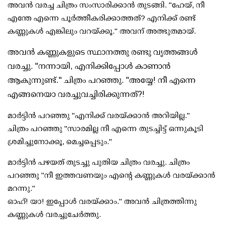
അവൻ വരച്ച ചിത്രം സംസാരിക്കാൻ തുടങ്ങി. "ഹേയ്, നീ
എന്തേ എന്നെ പൂർത്തീകരിക്കാത്തത്? എനിക്ക് രണ്ട്
കണ്ണുകൾ എങ്കിലും വറയ്ക്കൂ." അവന് അത്ഭുതമായ്‌.
അവൻ കണ്ണുകളുടെ സ്ഥാനത്തു രണ്ടു വൃത്തങ്ങൾ
വരച്ചു. "നന്നായി, എനിക്കിപ്പോൾ കാണാൻ
ആകുന്നുണ്ട്." ചിത്രം പറഞ്ഞു. "അയ്യേ! നീ എന്നെ
എങ്ങനെയാ വരച്ചുവച്ചിരിക്കുന്നത്?!
മാർട്ടിൻ പറഞ്ഞു "എനിക്ക് വരയ്ക്കാൻ അറിയില്ല."
ചിത്രം പറഞ്ഞു "സാരമില്ല നീ എന്നെ തുടച്ചിട്ട് ഒന്നുകൂടി
ശ്രമിച്ചുനോക്കൂ, മെച്ചപ്പെടും."
മാർട്ടിൻ പഴയത് തുടച്ചു പുതിയ ചിത്രം വരച്ചു. ചിത്രം
പറഞ്ഞു "നീ ഇത്തവണയും എന്റെ കണ്ണുകൾ വരയ്ക്കാൻ
മറന്നു."
ഓഹ്! യാ! ഇപ്പോൾ വരയ്ക്കാം." അവൻ ചിത്രത്തിന്നു
കണ്ണുകൾ വരച്ചുചേർത്തു.