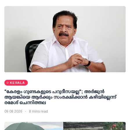
KERALA
"കേരളം ഗുണ്ടകളുടെ പറുദീസയല്ല"; അർജുൻ
ആയങ്കിയെ ആർക്കും സംരക്ഷിക്കാൻ കഴിയില്ലെന്ന്
രമേശ് ചെന്നിത്തല
09 08 2026
8 mins read