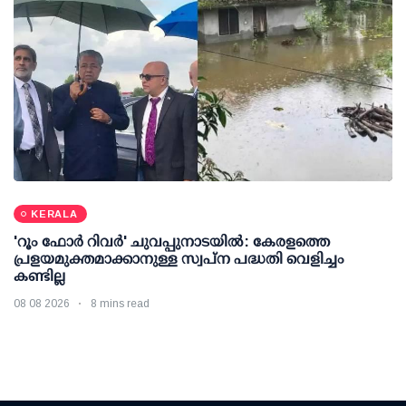
KERALA
'റൂം ഫോര്‍ റിവര്‍' ചുവപ്പുനാടയില്‍: കേരളത്തെ
പ്രളയമുക്തമാക്കാനുള്ള സ്വപ്ന പദ്ധതി വെളിച്ചം
കണ്ടില്ല
08 08 2026
8 mins read