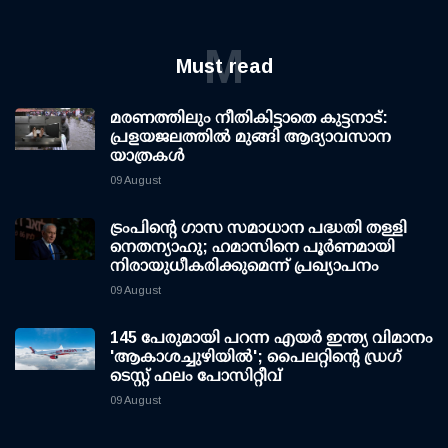
M
Must read
മരണത്തിലും നീതികിട്ടാതെ കുട്ടനാട്:
പ്രളയജലത്തില്‍ മുങ്ങി ആദ്യാവസാന
യാത്രകള്‍
09 August
ട്രംപിന്റെ ഗാസ സമാധാന പദ്ധതി തള്ളി
നെതന്യാഹു; ഹമാസിനെ പൂര്‍ണമായി
നിരായുധീകരിക്കുമെന്ന് പ്രഖ്യാപനം
09 August
145 പേരുമായി പറന്ന എയര്‍ ഇന്ത്യ വിമാനം
'ആകാശച്ചുഴിയില്‍'; പൈലറ്റിന്റെ ഡ്രഗ്
ടെസ്റ്റ് ഫലം പോസിറ്റീവ്
09 August