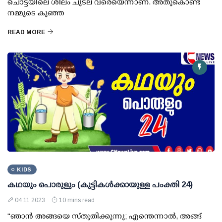
ചൊട്ടയിലെ ശീലം ചുടല വരെയെന്നാണ്. അതുകൊണ്ട്
നമ്മുടെ കുഞ്ഞ
READ MORE
KIDS
കഥയും പൊരുളും (കുട്ടികൾക്കായുള്ള പംക്തി 24)
04 11 2023
10 mins read
"ഞാൻ അങ്ങയെ സ്തുതിക്കുന്നു; എന്തെന്നാൽ, അങ്ങ്