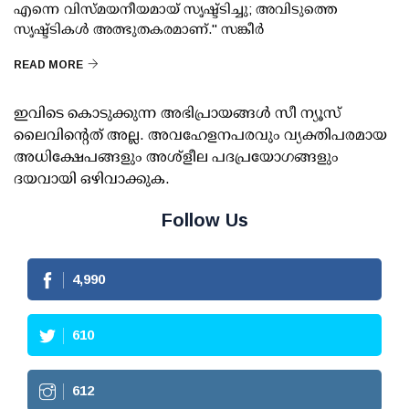
എന്നെ വിസ്മയനീയമായ് സൃഷ്ട്ടിച്ചു; അവിടുത്തെ
സൃഷ്ട്ടികൾ അത്ഭുതകരമാണ്." സങ്കീർ
READ MORE
ഇവിടെ കൊടുക്കുന്ന അഭിപ്രായങ്ങള്‍ സീ ന്യൂസ്
ലൈവിന്റെത് അല്ല. അവഹേളനപരവും വ്യക്തിപരമായ
അധിക്ഷേപങ്ങളും അശ്‌ളീല പദപ്രയോഗങ്ങളും
ദയവായി ഒഴിവാക്കുക.
Follow Us
4,990
610
612