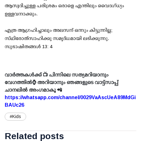
ആസ്വദിച്ചുള്ള പരിശ്രമം ഒരാളെ എന്തിലും വൈദഗ്ധ്യം
ഉള്ളവനാക്കും.
എത്ര ആഗ്രഹിച്ചാലും അലസന്‌ ഒന്നും കിട്ടുന്നില്ല;
സ്‌ഥിരോത്‌സാഹിക്കു സമൃദ്‌ധമായി ലഭിക്കുന്നു.
സുഭാഷിതങ്ങൾ 13: 4
വാർത്തകൾക്ക് 📺 പിന്നിലെ സത്യമറിയാനും
വേഗത്തിൽ⌚ അറിയാനും ഞങ്ങളുടെ വാട്ട്സാപ്പ്
ചാനലിൽ അംഗമാകൂ 📲
https://whatsapp.com/channel/0029VaAscUeA89MdGi
BAUc26
#Kids
Related posts