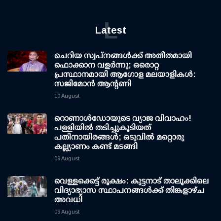
L
Latest
ചെറിയ സ്വപ്നങ്ങൾക്ക് അതീതമായി
ഫൊക്കാന വളർന്നു; ഒരൊറ്റ
പ്രസ്ഥാനമായി ആഗോള മലയാളികൾ:
സജിമോൻ ആന്റണി
10 August
റൊണാള്‍ഡോയുടെ വ്യാജ വിവാഹം!
പള്ളിയില്‍ തടിച്ചുകൂടിയത്
പതിനായിരങ്ങള്‍; ഒടുവില്‍ മറ്റൊരു
കല്ല്യാണം കണ്ട് മടങ്ങി
09 August
വെള്ളക്കെട്ട് രൂക്ഷം: കുട്ടനാട് താലൂക്കിലെ
വിദ്യാഭ്യാസ സ്ഥാപനങ്ങള്‍ക്ക് തിങ്കളാഴ്ച
അവധി
09 August