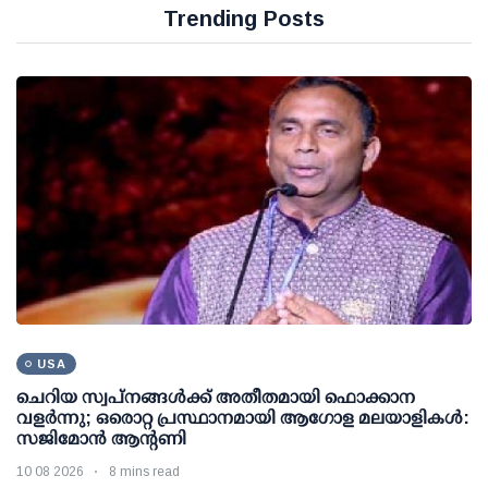
Trending Posts
USA
ചെറിയ സ്വപ്നങ്ങൾക്ക് അതീതമായി ഫൊക്കാന
വളർന്നു; ഒരൊറ്റ പ്രസ്ഥാനമായി ആഗോള മലയാളികൾ:
സജിമോൻ ആന്റണി
10 08 2026
8 mins read