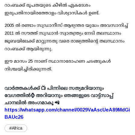
റാംബക്ക് രൂപതയുടെ കീഴിൽ ഏകദേശം
ഇരുപതിനായിരത്തോളം വിശ്വാസികൾ ഉണ്ട്.
2005 ൽ രണ്ടാം സുഡാനീസ് ആഭ്യന്തര യുദ്ധം അവസാനിച്ച്
2011 ൽ സൗത്ത് സുഡാൻ സ്വാതന്ത്ര്യം നേടി തലസ്ഥാനം
ജൂബയിലേക്ക് മാറ്റുന്നതു വരെ രാജ്യത്തിന്റെ തലസ്ഥാനം
റാംബക്ക് ആയിരുന്നു.
ഈ മാസം 25 നാണ് സ്ഥാനാരോഹണ ചടങ്ങുകൾ
നിശ്ചയിച്ചിരിക്കുന്നത്.
വാർത്തകൾക്ക് 📺 പിന്നിലെ സത്യമറിയാനും
വേഗത്തിൽ⌚ അറിയാനും ഞങ്ങളുടെ വാട്ട്സാപ്പ്
ചാനലിൽ അംഗമാകൂ 📲
https://whatsapp.com/channel/0029VaAscUeA89MdGi
BAUc26
#Africa