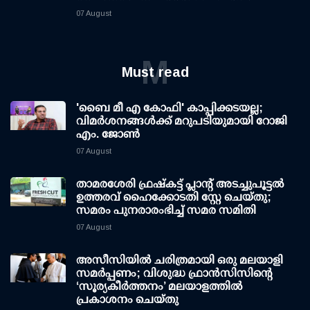
07 August
M
Must read
'ബൈ മീ എ കോഫി' കാപ്പിക്കടയല്ല;
വിമര്‍ശനങ്ങള്‍ക്ക് മറുപടിയുമായി റോജി
എം. ജോണ്‍
07 August
താമരശേരി ഫ്രഷ്കട്ട് പ്ലാന്റ് അടച്ചുപൂട്ടൽ
ഉത്തരവ് ഹൈക്കോടതി സ്റ്റേ ചെയ്തു;
സമരം പുനരാരംഭിച്ച് സമര സമിതി
07 August
അസീസിയിൽ ചരിത്രമായി ഒരു മലയാളി
സമർപ്പണം; വിശുദ്ധ ഫ്രാൻസിസിന്റെ
‘സൂര്യകീർത്തനം’ മലയാളത്തിൽ
പ്രകാശനം ചെയ്തു