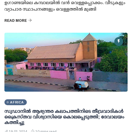
ഉഗാണ്ടയിലെ കമ്പാലയില്‍ വന്‍ വെള്ളപ്പൊക്കം. വീടുകളും
വ്യാപാര സ്ഥാപനങ്ങളും വെള്ളത്തില്‍ മുങ്ങി
READ MORE
AFRICA
സുഡാനില്‍ ആഭ്യന്തര കലാപത്തിനിടെ തീവ്രവാദികള്‍
ക്രൈസ്തവ വിശ്വാസിയെ കൊലപ്പെടുത്തി; ദേവാലയം
കത്തിച്ചു
19 01 2024
10 mins read