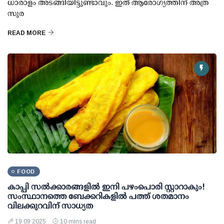
ധാരാളം അടങ്ങിയിട്ടുണ്ടാവും. ഇത് ആരോഗ്യത്തിന് അത്ര
സുര
READ MORE
FOOD
കാപ്പി സല്‍ക്കാരങ്ങളില്‍ ഇനി പഴംപൊരി സ്റ്റാറാകും!
സംസ്ഥാനത്തെ ബേക്കറികളില്‍ പത്ത് ശതമാനം
വിലക്കുറവിന് സാധ്യത
19 09 2025
10 mins read