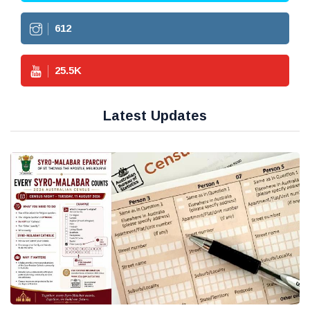
612
25.5
K
Latest Updates