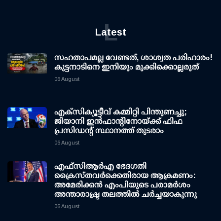
L
Latest
സഹതാപമല്ല വേണ്ടത്, ശാശ്വത പരിഹാരം!
കുട്ടനാടിനെ ഇനിയും മുക്കിക്കൊല്ലരുത്
06 August
എക്സിക്യൂട്ടീവ് കമ്മിറ്റി പിന്തുണച്ചു;
ജിയാനി ഇന്‍ഫാന്റിനോയ്ക്ക് ഫിഫ
പ്രസിഡന്റ് സ്ഥാനത്ത് തുടരാം
06 August
എഫ്‌സി‌ആര്‍‌എ ഭേദഗതി
ക്രൈസ്തവർക്കെതിരായ ആക്രമണം:
അമേരിക്കൻ എംപിയുടെ പരാമർശം
അന്താരാഷ്ട്ര തലത്തിൽ ചർച്ചയാകുന്നു
06 August