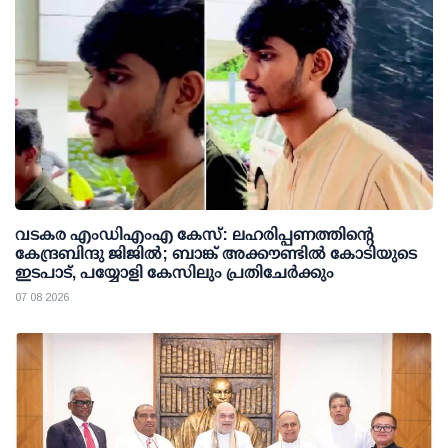
വടകര എംഡിഎംഎ കേസ്: ലഹരിപ്പണത്തിന്റെ
കേന്ദ്രബിന്ദു ജിജില്‍; ബാങ്ക് അക്കൗണ്ടില്‍ കോടിയുടെ
ഇടപാട്, പയ്യോളി കേസിലും പ്രതിചേര്‍ക്കും
07 08 2026