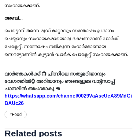
സഹായകമാണ്.
അഞ്ച്...
പെട്ടെന്ന് തന്നെ മൂഡ് മാറ്റാനും സന്തോഷം പ്രദാനം
ചെയ്യാനും സഹായകമായൊരു ഭക്ഷണമാണ് ഡാര്‍ക്
ചേക്ലേറ്റ്. സന്തോഷം നല്‍കുന്ന ഹോര്‍മോണായ
സെറട്ടോണിന്‍ കൂട്ടാന്‍ ഡാര്‍ക് ചോക്ലേറ്റ് സഹായകമാണ്.
വാർത്തകൾക്ക് 📺 പിന്നിലെ സത്യമറിയാനും
വേഗത്തിൽ⌚ അറിയാനും ഞങ്ങളുടെ വാട്ട്സാപ്പ്
ചാനലിൽ അംഗമാകൂ 📲
https://whatsapp.com/channel/0029VaAscUeA89MdGi
BAUc26
#Food
Related posts