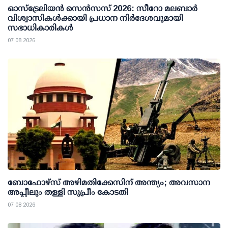
ഓസ്ട്രേലിയൻ സെൻസസ് 2026: സീറോ മലബാർ
വിശ്വാസികൾക്കായി പ്രധാന നിർദേശവുമായി
സഭാധികാരികൾ
07 08 2026
ബോഫോഴ്സ് അഴിമതിക്കേസിന് അന്ത്യം; അവസാന
അപ്പീലും തള്ളി സുപ്രീം കോടതി
07 08 2026