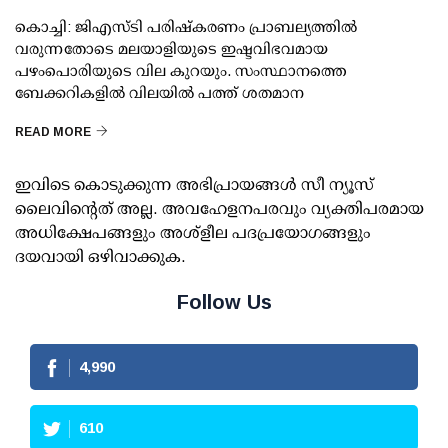
കൊച്ചി: ജിഎസ്ടി പരിഷ്‌കരണം പ്രാബല്യത്തില്‍
വരുന്നതോടെ മലയാളിയുടെ ഇഷ്ടവിഭവമായ
പഴംപൊരിയുടെ വില കുറയും. സംസ്ഥാനത്തെ
ബേക്കറികളില്‍ വിലയില്‍ പത്ത് ശതമാന
READ MORE
ഇവിടെ കൊടുക്കുന്ന അഭിപ്രായങ്ങള്‍ സീ ന്യൂസ്
ലൈവിന്റെത് അല്ല. അവഹേളനപരവും വ്യക്തിപരമായ
അധിക്ഷേപങ്ങളും അശ്‌ളീല പദപ്രയോഗങ്ങളും
ദയവായി ഒഴിവാക്കുക.
Follow Us
4,990
610