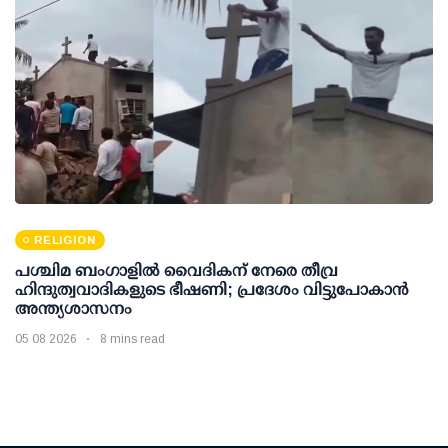
RELIGION
പശ്ചിമ ബംഗാളിൽ വൈദികന് നേരെ തീവ്ര
ഹിന്ദുത്വവാദികളുടെ ഭീഷണി; പ്രദേശം വിട്ടുപോകാൻ
അന്ത്യശാസനം
05 08 2026
8 mins read