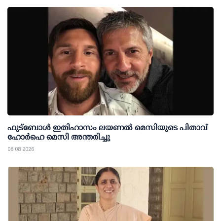
ഫുട്ബോൾ ഇതിഹാസം ലയണൽ മെസിയുടെ പിതാവ്
ഹോർഹെ മെസി അന്തരിച്ചു
08 08 2026