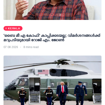
KERALA
'ബൈ മീ എ കോഫി' കാപ്പിക്കടയല്ല; വിമര്‍ശനങ്ങള്‍ക്ക്
മറുപടിയുമായി റോജി എം. ജോണ്‍
07 08 2026
8 mins read