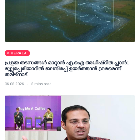
KERALA
പ്രളയ തടസങ്ങള്‍ മാറ്റാന്‍ എ.ഐ അധിഷ്ഠിത പ്ലാന്‍;
മുല്ലപ്പെരിയാറില്‍ ജലനിരപ്പ് ഉയര്‍ത്താന്‍ ശ്രമമെന്ന്
തമിഴ്നാട്
06 08 2026
8 mins read