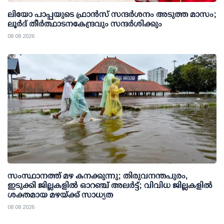
ലിയോ പാപ്പയുടെ ഫ്രാൻസ് സന്ദർശനം അടുത്ത മാസം;
ലൂർദ് തീർത്ഥാടനകേന്ദ്രവും സന്ദർശിക്കും
08 08 2026
സംസ്ഥാനത്ത് മഴ കനക്കുന്നു; തിരുവനന്തപുരം,
ഇടുക്കി ജില്ലകളിൽ ഓറഞ്ച് അലർട്ട്; വിവിധ ജില്ലകളിൽ
ശക്തമായ മഴയ്ക്ക് സാധ്യത
08 08 2026