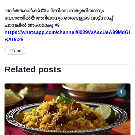
വാർത്തകൾക്ക് 📺 പിന്നിലെ സത്യമറിയാനും
വേഗത്തിൽ⌚ അറിയാനും ഞങ്ങളുടെ വാട്ട്സാപ്പ്
ചാനലിൽ അംഗമാകൂ 📲
https://whatsapp.com/channel/0029VaAscUeA89MdGi
BAUc26
#Food
Related posts