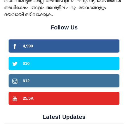
ലൈവിന്റെത് അല്ല. അവഹേളനപരവും വ്യക്തിപരമായ
അധിക്ഷേപങ്ങളും അശ്‌ളീല പദപ്രയോഗങ്ങളും
ദയവായി ഒഴിവാക്കുക.
Follow Us
4,990
610
612
25.5
K
Latest Updates