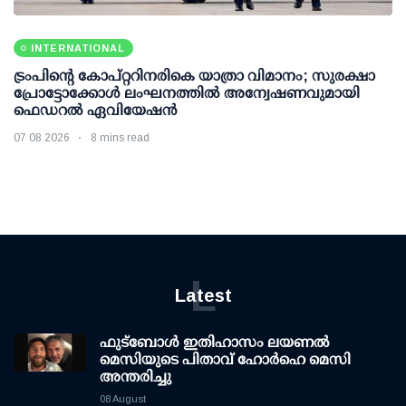
INTERNATIONAL
ട്രംപിന്റെ കോപ്റ്ററിനരികെ യാത്രാ വിമാനം; സുരക്ഷാ
പ്രോട്ടോക്കോള്‍ ലംഘനത്തില്‍ അന്വേഷണവുമായി
ഫെഡറല്‍ ഏവിയേഷന്‍
07 08 2026
8 mins read
L
Latest
ഫുട്ബോൾ ഇതിഹാസം ലയണൽ
മെസിയുടെ പിതാവ് ഹോർഹെ മെസി
അന്തരിച്ചു
08 August