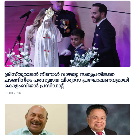
ക്രിസ്തുരാജൻ നീണാൾ വാഴട്ടെ; സത്യപ്രതിജ്ഞ
ചടങ്ങിനിടെ പരസ്യമായ വിശ്വാസ പ്രഘോഷണവുമായി
കൊളംബിയൻ പ്രസിഡന്റ്
08 08 2026