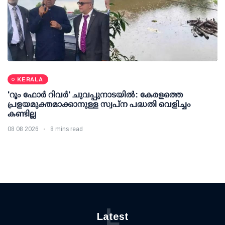
KERALA
'റൂം ഫോര്‍ റിവര്‍' ചുവപ്പുനാടയില്‍: കേരളത്തെ
പ്രളയമുക്തമാക്കാനുള്ള സ്വപ്ന പദ്ധതി വെളിച്ചം
കണ്ടില്ല
08 08 2026
8 mins read
L
Latest