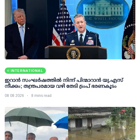
INTERNATIONAL
ഇറാന്‍ സംഘര്‍ഷത്തില്‍ നിന്ന് പിന്മാറാന്‍ യു.എസ്
നീക്കം; തന്ത്രപരമായ വഴി തേടി ട്രംപ് ഭരണകൂടം
08 08 2026
8 mins read