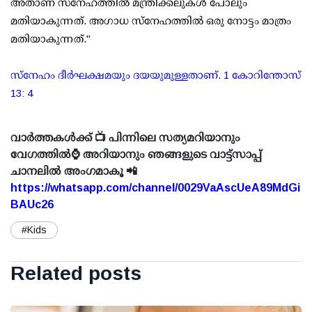
അതാണ് സ്‌നേഹത്തിൽ മന്ത്രിക്കലുകൾ പോലും
മതിയാകുന്നത്. അഗാധ സ്നേഹത്തിൽ ഒരു നോട്ടം മാത്രം
മതിയാകുന്നത്."
സ്നേഹം ദീർഘക്ഷമയും ദയയുമുള്ളതാണ്. 1 കോറിന്തോസ്
13: 4
വാർത്തകൾക്ക് 📺 പിന്നിലെ സത്യമറിയാനും
വേഗത്തിൽ⌚ അറിയാനും ഞങ്ങളുടെ വാട്ട്സാപ്പ്
ചാനലിൽ അംഗമാകൂ 📲
https://whatsapp.com/channel/0029VaAscUeA89MdGi
BAUc26
#Kids
Related posts