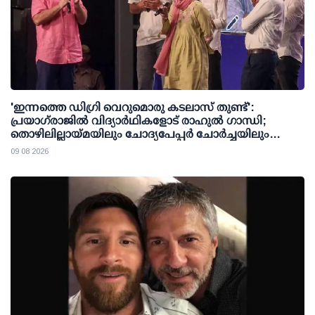
'ഇന്നത്തെ ഡിഗ്രി വെറുമൊരു കടലാസ് തുണ്ട്':
പ്രയാഗ്‌രാജില്‍ വിദ്യാര്‍ഥികളോട് രാഹുല്‍ ഗാന്ധി;
തൊഴിലില്ലായ്മയിലും ചോദ്യപേപ്പര്‍ ചോര്‍ച്ചയിലും
കേന്ദ്രത്തിനെതിരേ രൂക്ഷവിമര്‍ശനം
09 08 2026