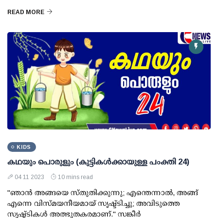
READ MORE
KIDS
കഥയും പൊരുളും (കുട്ടികൾക്കായുള്ള പംക്തി 24)
04 11 2023
10 mins read
"ഞാൻ അങ്ങയെ സ്തുതിക്കുന്നു; എന്തെന്നാൽ, അങ്ങ്
എന്നെ വിസ്മയനീയമായ് സൃഷ്ട്ടിച്ചു; അവിടുത്തെ
സൃഷ്ട്ടികൾ അത്ഭുതകരമാണ്." സങ്കീർ