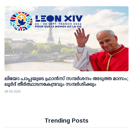
ലിയോ പാപ്പയുടെ ഫ്രാൻസ് സന്ദർശനം അടുത്ത മാസം;
ലൂർദ് തീർത്ഥാടനകേന്ദ്രവും സന്ദർശിക്കും
08 08 2026
Trending Posts