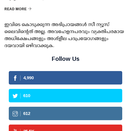
READ MORE
ഇവിടെ കൊടുക്കുന്ന അഭിപ്രായങ്ങള്‍ സീ ന്യൂസ്
ലൈവിന്റെത് അല്ല. അവഹേളനപരവും വ്യക്തിപരമായ
അധിക്ഷേപങ്ങളും അശ്‌ളീല പദപ്രയോഗങ്ങളും
ദയവായി ഒഴിവാക്കുക.
Follow Us
4,990
610
612