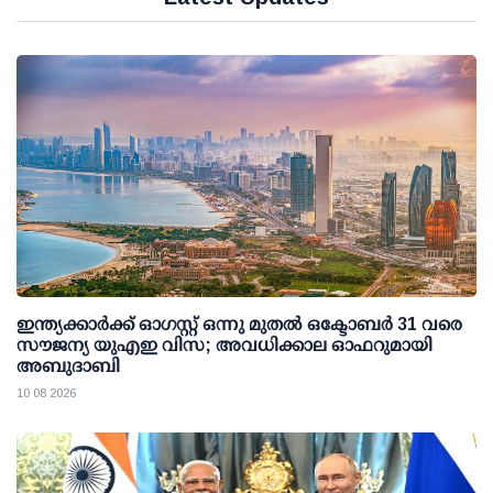
ഇന്ത്യക്കാര്‍ക്ക് ഓഗസ്റ്റ് ഒന്നു മുതല്‍ ഒക്ടോബര്‍ 31 വരെ
സൗജന്യ യുഎഇ വിസ; അവധിക്കാല ഓഫറുമായി
അബുദാബി
10 08 2026