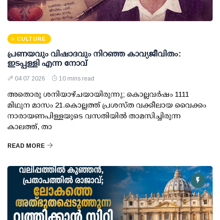
CULTURE
പ്രണയവും വിഷാദവും നിറഞ്ഞ കാവ്യജീവിതം:
ഇടപ്പള്ളി എന്ന നോവ്
04 07 2026
10 mins read
അതൊരു ശനിയാഴ്ചയായിരുന്നു; കൊല്ലവര്‍ഷം 1111
മിഥുന മാസം 21.കൊല്ലത്ത് പ്രശസ്ത വക്കീലായ വൈക്കം
നാരായണപിള്ളയുടെ വസതിയില്‍ താമസിച്ചിരുന്ന
കാലത്ത്, താ
READ MORE