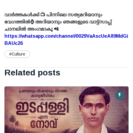
വാർത്തകൾക്ക് 📺 പിന്നിലെ സത്യമറിയാനും
വേഗത്തിൽ⌚ അറിയാനും ഞങ്ങളുടെ വാട്ട്സാപ്പ്
ചാനലിൽ അംഗമാകൂ 📲
https://whatsapp.com/channel/0029VaAscUeA89MdGi
BAUc26
#Culture
Related posts