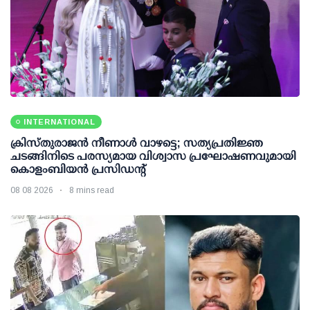
INTERNATIONAL
ക്രിസ്തുരാജൻ നീണാൾ വാഴട്ടെ; സത്യപ്രതിജ്ഞ
ചടങ്ങിനിടെ പരസ്യമായ വിശ്വാസ പ്രഘോഷണവുമായി
കൊളംബിയൻ പ്രസിഡന്റ്
08 08 2026
8 mins read