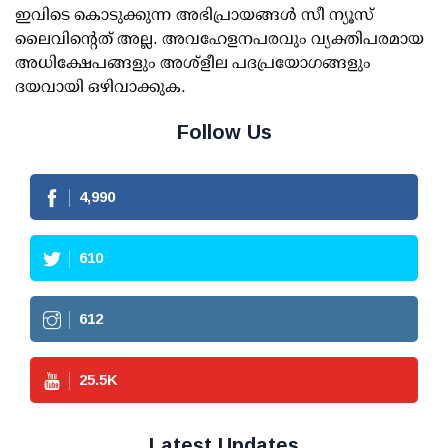
ഇവിടെ കൊടുക്കുന്ന അഭിപ്രായങ്ങള്‍ സീ ന്യൂസ്
ലൈവിന്റെത് അല്ല. അവഹേളനപരവും വ്യക്തിപരമായ
അധിക്ഷേപങ്ങളും അശ്‌ളീല പദപ്രയോഗങ്ങളും
ദയവായി ഒഴിവാക്കുക.
Follow Us
4,990
610
612
25.5
K
Latest Updates