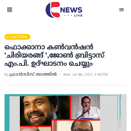
CULTURE
ഫൊക്കാനാ കൺവൻഷൻ
'ചിരിയരങ്ങ് ',ജോൺ ബ്രിട്ടാസ്
എം.പി. ഉദ്ഘാടനം ചെയ്യും
ഫ്രാൻസിസ് തടത്തിൽ
By
Mon, Jul 4th, 2022, 9:40 PM