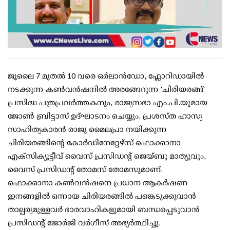
ജൂലൈ 7 മുതൽ 10 വരെ ഒർലാൻഡോ, ഫ്ലോറിഡായിൽ
നടക്കുന്ന കൺവൻഷനിൽ അരങ്ങേറുന്ന 'ചിരിയരങ്ങ്'
പ്രസിദ്ധ പത്രപ്രവർത്തകനും, രാജ്യസഭാ എം.പി.യുമായ
ജോൺ ബ്രിട്ടാസ് ഉദ്ഘാടനം ചെയ്യും. പ്രശസ്ത ഹാസ്യ
സാഹിത്യകാരൻ രാജു മൈലപ്രാ നയിക്കുന്ന
ചിരിയരങ്ങിന്റെ കോർഡിനേറ്റേഴ്‌സ് ഫൊക്കാനാ
എക്സിക്യൂട്ടീവ് വൈസ് പ്രസിഡന്റ് ജെയ്‌ബു മാത്യുവും,
വൈസ് പ്രസിഡന്റ് തോമസ് തോമസുമാണ്.
ഫൊക്കാനാ കൺവൻഷനെ പ്രധാന ആകർഷണ
ഇനങ്ങളിൽ ഒന്നായ ചിരിയരങ്ങിൽ പങ്കെടുക്കുവാൻ
താല്പര്യമുള്ളവർ ഭാരവാഹികളുമായി ബന്ധപ്പെടുവാൻ
പ്രസിഡന്റ് ജോർജി വർഗീസ് അഭ്യർത്ഥിച്ചു.