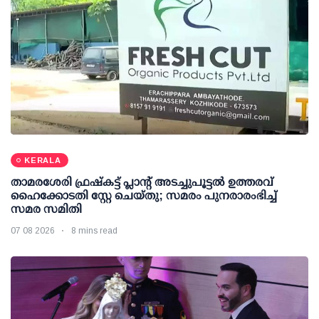
KERALA
താമരശേരി ഫ്രഷ്കട്ട് പ്ലാന്റ് അടച്ചുപൂട്ടൽ ഉത്തരവ്
ഹൈക്കോടതി സ്റ്റേ ചെയ്തു; സമരം പുനരാരംഭിച്ച്
സമര സമിതി
07 08 2026
8 mins read