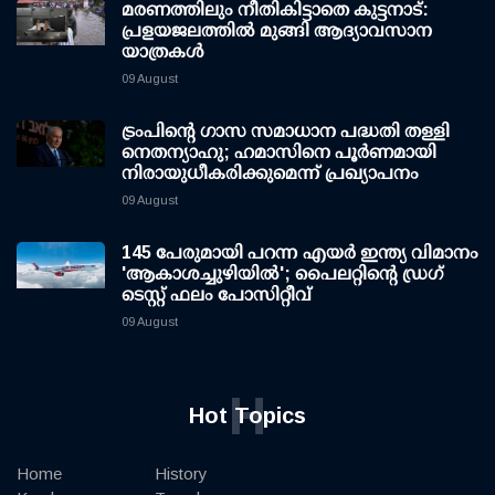
മരണത്തിലും നീതികിട്ടാതെ കുട്ടനാട്:
പ്രളയജലത്തില്‍ മുങ്ങി ആദ്യാവസാന
യാത്രകള്‍
09 August
ട്രംപിന്റെ ഗാസ സമാധാന പദ്ധതി തള്ളി
നെതന്യാഹു; ഹമാസിനെ പൂര്‍ണമായി
നിരായുധീകരിക്കുമെന്ന് പ്രഖ്യാപനം
09 August
145 പേരുമായി പറന്ന എയര്‍ ഇന്ത്യ വിമാനം
'ആകാശച്ചുഴിയില്‍'; പൈലറ്റിന്റെ ഡ്രഗ്
ടെസ്റ്റ് ഫലം പോസിറ്റീവ്
09 August
H
Hot Topics
Home
History