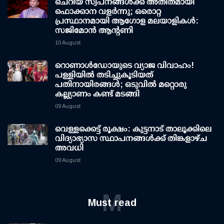
ചെറിയ സ്വപ്നങ്ങൾക്ക് അതീതമായി
ഫൊക്കാന വളർന്നു; ഒരൊറ്റ
പ്രസ്ഥാനമായി ആഗോള മലയാളികൾ:
സജിമോൻ ആന്റണി
10 August
റൊണാള്‍ഡോയുടെ വ്യാജ വിവാഹം!
പള്ളിയില്‍ തടിച്ചുകൂടിയത്
പതിനായിരങ്ങള്‍; ഒടുവില്‍ മറ്റൊരു
കല്ല്യാണം കണ്ട് മടങ്ങി
09 August
വെള്ളക്കെട്ട് രൂക്ഷം: കുട്ടനാട് താലൂക്കിലെ
വിദ്യാഭ്യാസ സ്ഥാപനങ്ങള്‍ക്ക് തിങ്കളാഴ്ച
അവധി
09 August
M
Must read