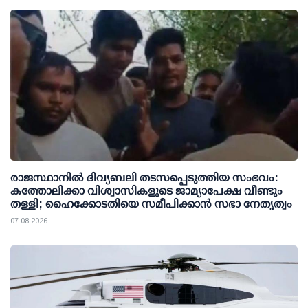
രാജസ്ഥാനിൽ ദിവ്യബലി തടസപ്പെടുത്തിയ സംഭവം:
കത്തോലിക്കാ വിശ്വാസികളുടെ ജാമ്യാപേക്ഷ വീണ്ടും
തള്ളി; ഹൈക്കോടതിയെ സമീപിക്കാൻ സഭാ നേതൃത്വം
07 08 2026