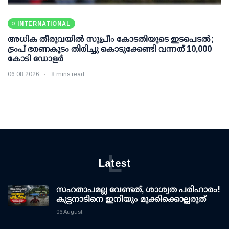
INTERNATIONAL
അധിക തീരുവയില്‍ സുപ്രീം കോടതിയുടെ ഇടപെടല്‍;
ട്രംപ് ഭരണകൂടം തിരിച്ചു കൊടുക്കേണ്ടി വന്നത് 10,000
കോടി ഡോളര്‍
06 08 2026
8 mins read
L
Latest
സഹതാപമല്ല വേണ്ടത്, ശാശ്വത പരിഹാരം!
കുട്ടനാടിനെ ഇനിയും മുക്കിക്കൊല്ലരുത്
06 August