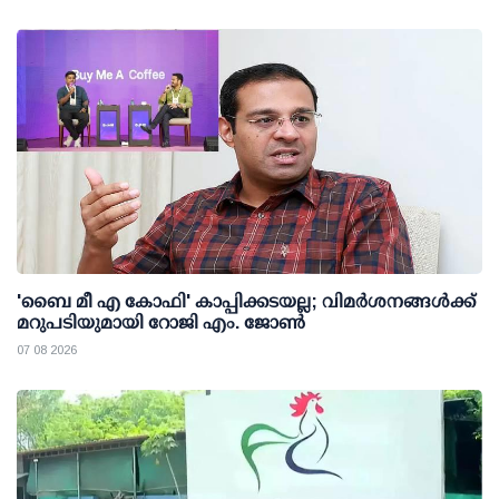
'ബൈ മീ എ കോഫി' കാപ്പിക്കടയല്ല; വിമര്‍ശനങ്ങള്‍ക്ക്
മറുപടിയുമായി റോജി എം. ജോണ്‍
07 08 2026