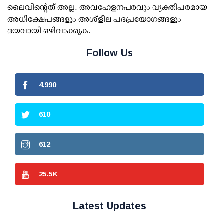
ലൈവിന്റെത് അല്ല. അവഹേളനപരവും വ്യക്തിപരമായ
അധിക്ഷേപങ്ങളും അശ്‌ളീല പദപ്രയോഗങ്ങളും
ദയവായി ഒഴിവാക്കുക.
Follow Us
4,990
610
612
25.5
K
Latest Updates