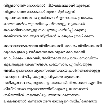
വിട്ടുമാറാത്ത രോഗങ്ങൾ- ദീർഘകാലമായി തുടരുന്ന
വിട്ടുമാറാത്ത രോഗങ്ങൾ മൂലം സ്ത്രീകളിൽ
വൃക്കസംബന്ധമായ പ്രശ്‌നങ്ങൾ ഉണ്ടാകാം. പ്രമേഹം,
രക്തസമ്മർദ്ദം തുടങ്ങിയ പ്രശ്നങ്ങളും വൃക്കകൾ
തകരാറിലാകാനുള്ള സാധ്യതയും വർധിപ്പിക്കുന്നു.
അതിനാൽ ഇവയുളള സ്ത്രീകൾ പ്രത്യേകം ശ്രദ്ധിക്കണം.
അനാരോഗ്യകരമായ ജീവിതശൈലി- മോശം ജീവിതശൈലി
വൃക്കകളുടെ പ്രവർത്തനത്തെ വളരെ മോശമായി
ബാധിക്കും. പുകവലി, അമിതമായ മദ്യപാനം, സോഡിയം
കൂടുതലുള്ള ഭക്ഷണങ്ങൾ, പഞ്ചസാര, എന്നിവയുടെ
അമിത ഉപഭോഗം വൃക്കസംബന്ധമായ പ്രശ്‌നങ്ങൾക്കുള്ള
സാധ്യത വർദ്ധിപ്പിക്കുന്നു. ചിട്ടയായ വ്യായാമം,
സമീകൃതാഹാരം, ആരോഗ്യകരമായ ജീവിതശൈലി എന്നിവ
കിഡ്നിയുടെ ആരോഗ്യത്തിന് വളരെ പ്രധാനമാണ്.
ശരീരത്തിൽ എന്തെങ്കിലും അസാധാരണമായ
ലക്ഷണങ്ങൾ കണ്ടാൽ ഉടൻ ഡോക്ടറെ സമീപിക്കേണ്ടത്