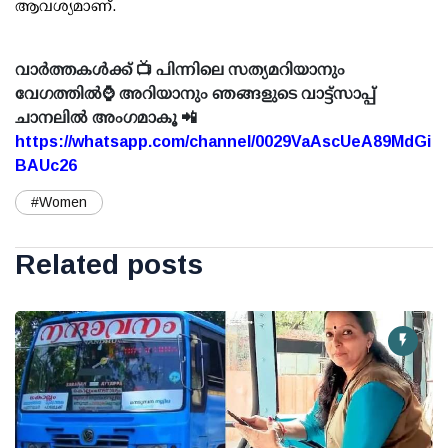
ആവശ്യമാണ്.
വാർത്തകൾക്ക് 📺 പിന്നിലെ സത്യമറിയാനും
വേഗത്തിൽ⌚ അറിയാനും ഞങ്ങളുടെ വാട്ട്സാപ്പ്
ചാനലിൽ അംഗമാകൂ 📲
https://whatsapp.com/channel/0029VaAscUeA89MdGi
BAUc26
#Women
Related posts