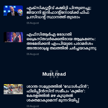
എക്സിക്യൂട്ടീവ് കമ്മിറ്റി പിന്തുണച്ചു;
ജിയാനി ഇന്‍ഫാന്റിനോയ്ക്ക് ഫിഫ
പ്രസിഡന്റ് സ്ഥാനത്ത് തുടരാം
06 August
എഫ്‌സി‌ആര്‍‌എ ഭേദഗതി
ക്രൈസ്തവർക്കെതിരായ ആക്രമണം:
അമേരിക്കൻ എംപിയുടെ പരാമർശം
അന്താരാഷ്ട്ര തലത്തിൽ ചർച്ചയാകുന്നു
06 August
M
Must read
ശാന്ത സമുദ്രത്തില്‍ 'ഡോള്‍ഫിന്‍';
ഫിലിപ്പീന്‍സിന് സമീപം 'കുജിര':
കേരളത്തില്‍ മഴ കൂടുതല്‍
ശക്തമാകുമെന്ന് മുന്നറിയിപ്പ്
06 August