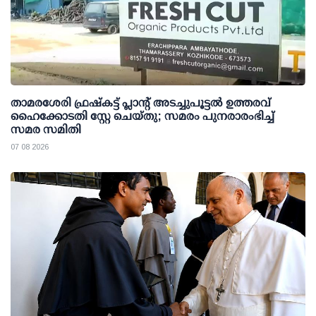
താമരശേരി ഫ്രഷ്കട്ട് പ്ലാന്റ് അടച്ചുപൂട്ടൽ ഉത്തരവ്
ഹൈക്കോടതി സ്റ്റേ ചെയ്തു; സമരം പുനരാരംഭിച്ച്
സമര സമിതി
07 08 2026