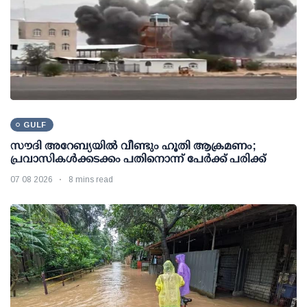
GULF
സൗദി അറേബ്യയില്‍ വീണ്ടും ഹൂതി ആക്രമണം;
പ്രവാസികള്‍ക്കടക്കം പതിനൊന്ന് പേര്‍ക്ക് പരിക്ക്
07 08 2026
8 mins read