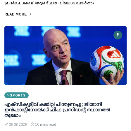
‘ഇൻഫോബെ’ ആണ് ഈ വിയോഗവാർത്ത
READ MORE
SPORTS
എക്സിക്യൂട്ടീവ് കമ്മിറ്റി പിന്തുണച്ചു; ജിയാനി
ഇന്‍ഫാന്റിനോയ്ക്ക് ഫിഫ പ്രസിഡന്റ് സ്ഥാനത്ത്
തുടരാം
06 08 2026
10 mins read