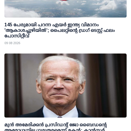
145 പേരുമായി പറന്ന എയര്‍ ഇന്ത്യ വിമാനം
'ആകാശച്ചുഴിയില്‍'; പൈലറ്റിന്റെ ഡ്രഗ് ടെസ്റ്റ് ഫലം
പോസിറ്റീവ്
09 08 2026
മുന്‍ അമേരിക്കന്‍ പ്രസിഡന്റ് ജോ ബൈഡന്റെ
ആരോഗ്യനില ഗുരുതരമെന്ന് മകന്‍; കാന്‍സര്‍