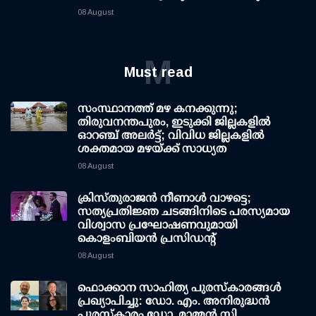
08 August
M
Must read
സംസ്ഥാനത്ത് മഴ കനക്കുന്നു;
തിരുവനന്തപുരം, ഇടുക്കി ജില്ലകളിൽ
ഓറഞ്ച് അലർട്ട്; വിവിധ ജില്ലകളിൽ
ശക്തമായ മഴയ്ക്ക് സാധ്യത
08 August
ക്രിസ്തുരാജൻ നീണാൾ വാഴട്ടെ;
സത്യപ്രതിജ്ഞ ചടങ്ങിനിടെ പരസ്യമായ
വിശ്വാസ പ്രഘോഷണവുമായി
കൊളംബിയൻ പ്രസിഡന്റ്
08 August
ഫൊക്കാന സാഹിത്യ പുരസ്‌കാരങ്ങള്‍
പ്രഖ്യാപിച്ചു: ഡോ. എം. അനിരുദ്ധന്‍
പുരസ്‌കാരം ഡോ. മാമ്മന്‍ സി.