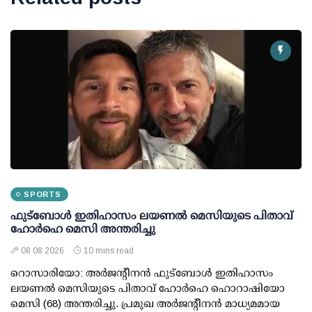
SPORTS
ഫുട്ബോൾ ഇതിഹാസം ലയണൽ മെസിയുടെ പിതാവ്
ഹോർഹെ മെസി അന്തരിച്ചു
08 08 2026
10 mins read
റൊസാരിയോ: അർജന്റീനൻ ഫുട്ബോൾ ഇതിഹാസം
ലയണൽ മെസിയുടെ പിതാവ് ഹോർഹെ ഹൊറാഷിയോ
മെസി (68) അന്തരിച്ചു. പ്രമുഖ അർജന്റീനൻ മാധ്യമമായ