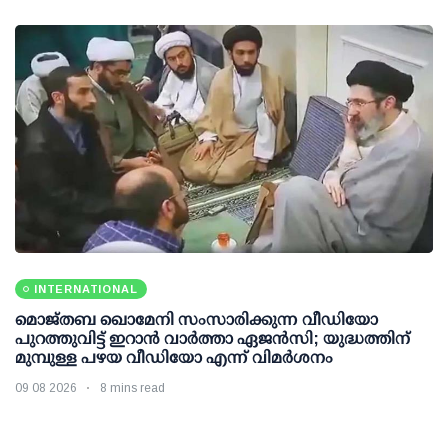
INTERNATIONAL
മൊജ്തബ ഖൊമേനി സംസാരിക്കുന്ന വീഡിയോ
പുറത്തുവിട്ട് ഇറാന്‍ വാര്‍ത്താ ഏജന്‍സി; യുദ്ധത്തിന്
മുമ്പുള്ള പഴയ വീഡിയോ എന്ന് വിമര്‍ശനം
09 08 2026
8 mins read