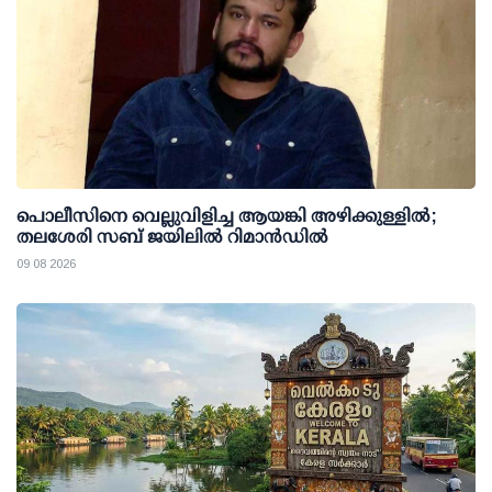
പൊലീസിനെ വെല്ലുവിളിച്ച ആയങ്കി അഴിക്കുള്ളില്‍;
തലശേരി സബ് ജയിലില്‍ റിമാന്‍ഡില്‍
09 08 2026