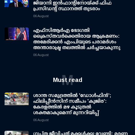
ജിയാനി ഇന്‍ഫാന്റിനോയ്ക്ക് ഫിഫ
പ്രസിഡന്റ് സ്ഥാനത്ത് തുടരാം
06 August
എഫ്‌സി‌ആര്‍‌എ ഭേദഗതി
ക്രൈസ്തവർക്കെതിരായ ആക്രമണം:
അമേരിക്കൻ എംപിയുടെ പരാമർശം
അന്താരാഷ്ട്ര തലത്തിൽ ചർച്ചയാകുന്നു
06 August
M
Must read
ശാന്ത സമുദ്രത്തില്‍ 'ഡോള്‍ഫിന്‍';
ഫിലിപ്പീന്‍സിന് സമീപം 'കുജിര':
കേരളത്തില്‍ മഴ കൂടുതല്‍
ശക്തമാകുമെന്ന് മുന്നറിയിപ്പ്
06 August
ഗുപ്ത ജീവിച്ചത് മക്കള്‍ക്കു വേണ്ടി; മരണ