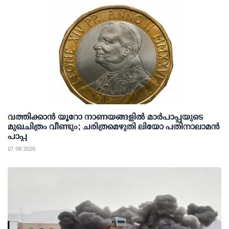
വത്തിക്കാൻ യൂറോ നാണയങ്ങളിൽ മാർപാപ്പയുടെ
മുഖചിത്രം വീണ്ടും; ചരിത്രമെഴുതി ലിയോ പതിനാലാമൻ
പാപ്പ
07 08 2026