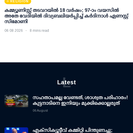
RELIGION
കമ്മ്യൂണിസ്റ്റ് തടവറയില്‍ 18 വര്‍ഷം; 97-ാം വയസില്‍
അതേ വേദിയില്‍ ദിവ്യബലിയര്‍പ്പിച്ച് കര്‍ദിനാള്‍ ഏണസ്റ്റ്
സിമോണി
06 08 2026
8 mins read
L
Latest
സഹതാപമല്ല വേണ്ടത്, ശാശ്വത പരിഹാരം!
കുട്ടനാടിനെ ഇനിയും മുക്കിക്കൊല്ലരുത്
06 August
എക്സിക്യൂട്ടീവ് കമ്മിറ്റി പിന്തുണച്ചു;