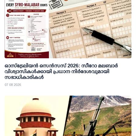
ഓസ്ട്രേലിയൻ സെൻസസ് 2026: സീറോ മലബാർ
വിശ്വാസികൾക്കായി പ്രധാന നിർദേശവുമായി
സഭാധികാരികൾ
07 08 2026