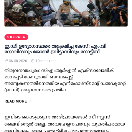
KERALA
ഇ.ഡി ഉദ്യോഗസ്ഥരെ ആക്രമിച്ച കേസ്; എം.വി
ഗോവിന്ദനും ജോണ്‍ ബ്രിട്ടാസിനും നോട്ടീസ്
06 08 2026
10 mins read
തിരുവനന്തപുരം: സിഎംആര്‍എല്‍-എക്‌സാലോജിക്
മാസപ്പടി കേസുമായി ബന്ധപ്പെട്ട്
അന്വേഷണത്തിനെത്തിയ എന്‍ഫോഴ്സ്മെന്റ് ഡയറക്ടറേറ്റ്
(ഇ.ഡി) ഉദ്യോഗസ്ഥരെ പ്രതിപ
READ MORE
ഇവിടെ കൊടുക്കുന്ന അഭിപ്രായങ്ങള്‍ സീ ന്യൂസ്
ലൈവിന്റെത് അല്ല. അവഹേളനപരവും വ്യക്തിപരമായ
അധിക്ഷേപങ്ങളും അശ്‌ളീല പദപ്രയോഗങ്ങളും