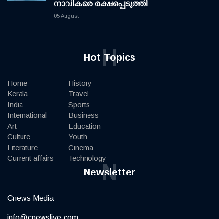
നാവികരെ രക്ഷപ്പെടുത്തി
05 August
H
Hot Topics
Home
History
Kerala
Travel
India
Sports
International
Business
Art
Education
Culture
Youth
Literature
Cinema
Current affairs
Technology
N
Newsletter
Cnews Media
info@cnewslive.com