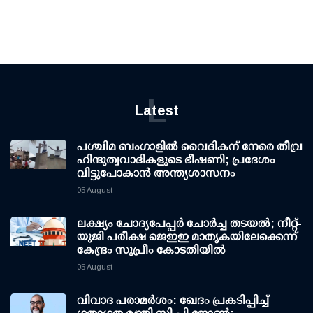
L
Latest
പശ്ചിമ ബംഗാളിൽ വൈദികന് നേരെ തീവ്ര
ഹിന്ദുത്വവാദികളുടെ ഭീഷണി; പ്രദേശം
വിട്ടുപോകാൻ അന്ത്യശാസനം
05 August
ലക്ഷ്യം ചോദ്യപേപ്പര്‍ ചോര്‍ച്ച തടയല്‍; നീറ്റ്-
യുജി പരീക്ഷ ജെഇഇ മാതൃകയിലേക്കെന്ന്
കേന്ദ്രം സുപ്രീം കോടതിയില്‍
05 August
വിവാദ പരാമര്‍ശം: ഖേദം പ്രകടിപ്പിച്ച്