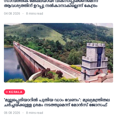
സാമ്പത്തിക മേഖലയായി വികസിപ്പിക്കണമെന്ന
ആവശ്യത്തിന് ഉറപ്പു നല്‍കാനാകില്ലെന്ന് കേന്ദ്രം
04 08 2026
8 mins read
KERALA
'മുല്ലപ്പെരിയാറില്‍ പുതിയ ഡാം വേണം': മുഖ്യമന്ത്രിതല
ചര്‍ച്ചയ്ക്കുള്ള ശ്രമം നടത്തുമെന്ന് മോന്‍സ് ജോസഫ്
06 08 2026
8 mins read