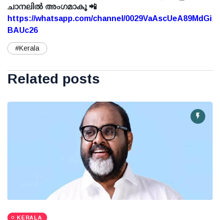
ചാനലിൽ അംഗമാകൂ 📲
https://whatsapp.com/channel/0029VaAscUeA89MdGi
BAUc26
#Kerala
Related posts
KERALA