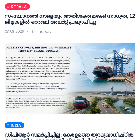
KERALA
സംസ്ഥാനത്ത് നാളെയും അതിശക്ത മഴക്ക് സാധ്യത, 12
ജില്ലകളിൽ ഓറഞ്ച് അലർട്ട് പ്രഖ്യാപിച്ചു
03 08 2026
8 mins read
INDIA
ഡിപിആര്‍ സമര്‍പ്പിച്ചില്ല; കേരളത്തെ തുറമുഖാധിഷ്ഠിത