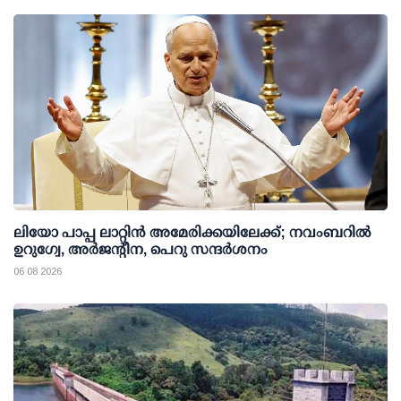
ലിയോ പാപ്പ ലാറ്റിൻ അമേരിക്കയിലേക്ക്; നവംബറിൽ
ഉറുഗ്വേ, അർജന്റീന, പെറു സന്ദർശനം
06 08 2026