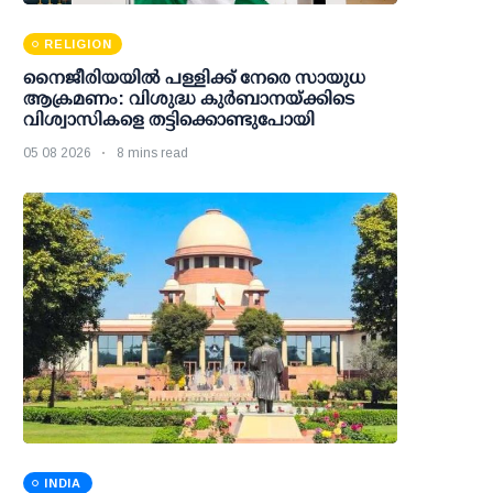
RELIGION
നൈജീരിയയിൽ പള്ളിക്ക് നേരെ സായുധ
ആക്രമണം: വിശുദ്ധ കുർബാനയ്ക്കിടെ
വിശ്വാസികളെ തട്ടിക്കൊണ്ടുപോയി
05 08 2026
8 mins read
INDIA