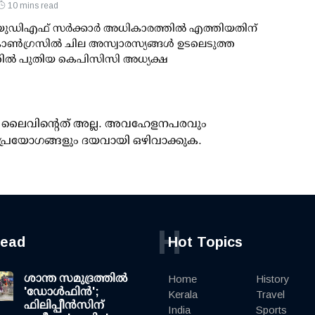
10 mins read
 യുഡിഎഫ് സര്‍ക്കാര്‍ അധികാരത്തില്‍ എത്തിയതിന്
ണ്‍ഗ്രസില്‍ ചില അസ്വാരസ്യങ്ങള്‍ ഉടലെടുത്ത
ില്‍ പുതിയ കെപിസിസി അധ്യക്ഷ
ൂസ് ലൈവിന്റെത് അല്ല. അവഹേളനപരവും
പ്രയോഗങ്ങളും ദയവായി ഒഴിവാക്കുക.
H
read
Hot Topics
ശാന്ത സമുദ്രത്തില്‍
Home
History
'ഡോള്‍ഫിന്‍';
Kerala
Travel
ഫിലിപ്പീന്‍സിന്
India
Sports