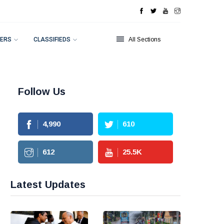
ERS
CLASSIFIEDS
All Sections
Follow Us
4,990
610
612
25.5
K
Latest Updates