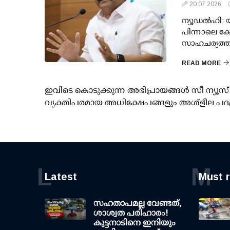
20 07 2026
ന്യൂഡല്‍ഹി:
പിന്നാലെ കോ
സാഹചര്യത്ത
READ MORE
ഇവിടെ കൊടുക്കുന്ന അഭിപ്രായങ്ങള്‍ സീ ന്യ
വ്യക്തിപരമായ അധിക്ഷേപങ്ങളും അശ്‌ളീല പദ
L
M
Latest
Must 
സഹതാപമല്ല വേണ്ടത്,
ശാശ്വത പരിഹാരം!
കുട്ടനാടിനെ ഇനിയും