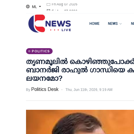
ML
Fri Aug 07 2026
HOME
NEWS
N
POLITICS
തൃണമൂലില്‍ കൊഴിഞ്ഞുപോക്ക് 
ബാനര്‍ജി രാഹുല്‍ ഗാന്ധിയെ കണ
ലയനമോ?
Politics Desk
By
Thu, Jun 11th, 2026, 9:19 AM