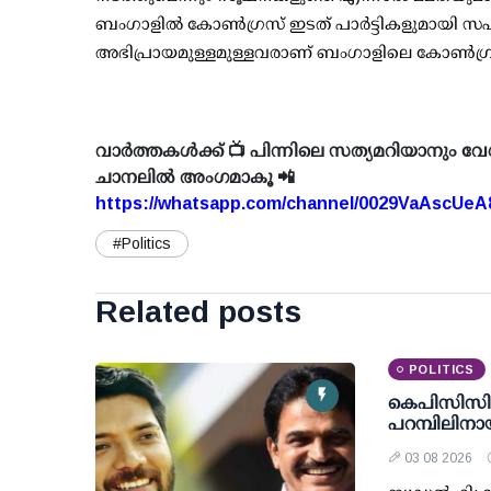
ബംഗാളില്‍ കോണ്‍ഗ്രസ് ഇടത് പാര്‍ട്ടികളുമായി സഹകര
അഭിപ്രായമുള്ളമുള്ളവരാണ് ബംഗാളിലെ കോണ്‍ഗ്രസ
വാർത്തകൾക്ക് 📺 പിന്നിലെ സത്യമറിയാനും വേ
ചാനലിൽ അംഗമാകൂ 📲
https://whatsapp.com/channel/0029VaAscUe
#Politics
Related posts
POLITICS
കെപിസിസി 
പറമ്പിലിനാ
03 08 2026