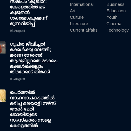
സമീപം 'കുജിര':
International
Business
കേരളത്തില്‍ മഴ
Art
Education
കൂടുതല്‍
Culture
Youth
ശക്തമാകുമെന്ന്
മുന്നറിയിപ്പ്
Literature
Cinema
Current affairs
Technology
06 August
ഗുപ്ത ജീവിച്ചത്
മക്കള്‍ക്കു വേണ്ടി;
മരണ നേരത്ത്
ആരുമില്ലാതെ മടക്കം:
മക്കള്‍ക്കെല്ലാം
തിരക്കോട് തിരക്ക്
06 August
പെർത്തിൽ
വാഹനാപകടത്തിൽ
മരിച്ച മലയാളി നഴ്സ്
ആൻ മേരി
ജോയിയുടെ
സംസ്കാരം നാളെ
കേരളത്തിൽ