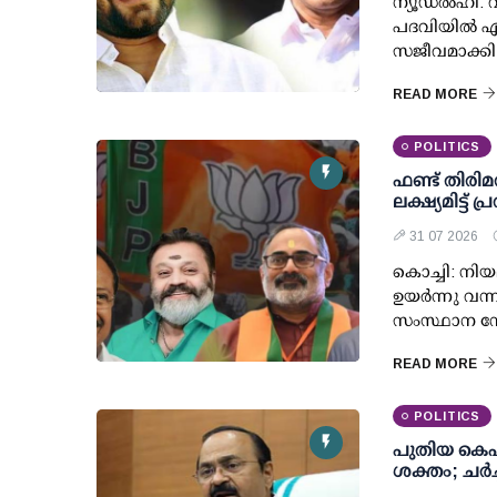
ന്യൂഡല്‍ഹി
പദവിയില്‍ എ
സജീവമാക്കി
READ MORE
POLITICS
ഫണ്ട് തിരി
ലക്ഷ്യമിട്ട്
31 07 2026
കൊച്ചി: നിയമ
ഉയര്‍ന്നു വ
സംസ്ഥാന നേ
READ MORE
POLITICS
പുതിയ കെപ
ശക്തം; ചര്‍