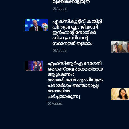
മുക്കിക്കൊല്ലരുത്
06 August
എക്സിക്യൂട്ടീവ് കമ്മിറ്റി
പിന്തുണച്ചു; ജിയാനി
ഇന്‍ഫാന്റിനോയ്ക്ക്
ഫിഫ പ്രസിഡന്റ്
സ്ഥാനത്ത് തുടരാം
06 August
എഫ്‌സി‌ആര്‍‌എ ഭേദഗതി
ക്രൈസ്തവർക്കെതിരായ
ആക്രമണം:
അമേരിക്കൻ എംപിയുടെ
പരാമർശം അന്താരാഷ്ട്ര
തലത്തിൽ
ചർച്ചയാകുന്നു
06 August